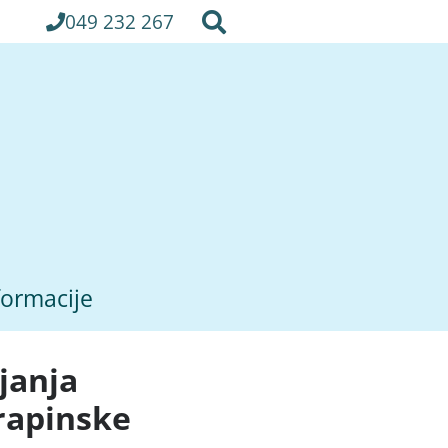
049 232 267
formacije
ljanja
rapinske