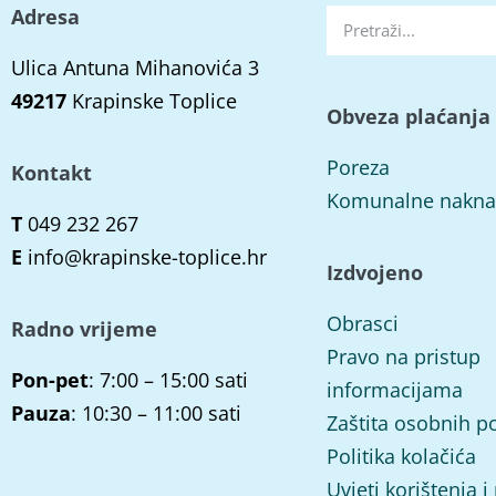
Adresa
Ulica Antuna Mihanovića 3
49217
Krapinske Toplice
Obveza plaćanja
Poreza
Kontakt
Komunalne nakn
T
049 232 267
E
info@krapinske-toplice.hr
Izdvojeno
Obrasci
Radno vrijeme
Pravo na pristup
Pon-pet
: 7:00 – 15:00 sati
informacijama
Pauza
: 10:30 – 11:00 sati
Zaštita osobnih p
Politika kolačića
Uvjeti korištenja i