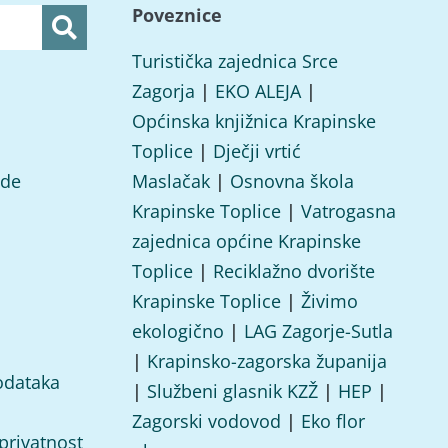
Poveznice
Turistička zajednica Srce
Zagorja
|
EKO ALEJA
|
Općinska knjižnica Krapinske
Toplice
|
Dječji vrtić
ade
Maslačak
|
Osnovna škola
Krapinske Toplice
|
Vatrogasna
zajednica općine Krapinske
Toplice
|
Reciklažno dvorište
Krapinske Toplice
|
Živimo
ekologično
|
LAG Zagorje-Sutla
|
Krapinsko-zagorska županija
odataka
|
Službeni glasnik KZŽ
|
HEP
|
Zagorski vodovod
|
Eko flor
 privatnost