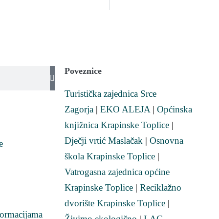
Poveznice
Turistička zajednica Srce
Zagorja
|
EKO ALEJA
|
Općinska
knjižnica Krapinske Toplice
|
Dječji vrtić Maslačak
|
Osnovna
e
škola Krapinske Toplice
|
Vatrogasna zajednica općine
Krapinske Toplice
|
Reciklažno
dvorište Krapinske Toplice
|
formacijama
Živimo ekologično
|
LAG