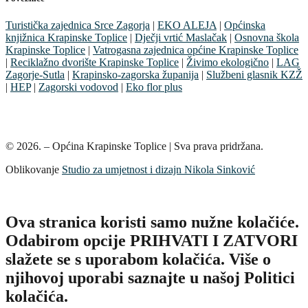
Turistička zajednica Srce Zagorja
|
EKO ALEJA
|
Općinska
knjižnica Krapinske Toplice
|
Dječji vrtić Maslačak
|
Osnovna škola
Krapinske Toplice
|
Vatrogasna zajednica općine Krapinske Toplice
|
Reciklažno dvorište Krapinske Toplice
|
Živimo ekologično
|
LAG
Zagorje-Sutla
|
Krapinsko-zagorska županija
|
Službeni glasnik KZŽ
|
HEP
|
Zagorski vodovod
|
Eko flor plus
© 2026. – Općina Krapinske Toplice | Sva prava pridržana.
Oblikovanje
Studio za umjetnost i dizajn Nikola Sinković
Ova stranica koristi samo nužne kolačiće.
Odabirom opcije PRIHVATI I ZATVORI
slažete se s uporabom kolačića. Više o
njihovoj uporabi saznajte u našoj Politici
kolačića.