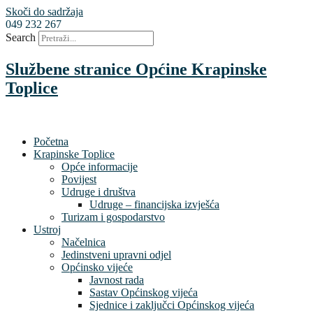
Skoči do sadržaja
049 232 267
Search
Službene stranice Općine Krapinske
Toplice
Početna
Krapinske Toplice
Opće informacije
Povijest
Udruge i društva
Udruge – financijska izvješća
Turizam i gospodarstvo
Ustroj
Načelnica
Jedinstveni upravni odjel
Općinsko vijeće
Javnost rada
Sastav Općinskog vijeća
Sjednice i zaključci Općinskog vijeća