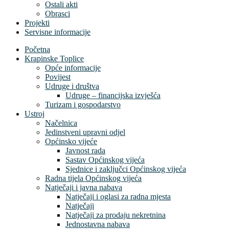
Ostali akti
Obrasci
Projekti
Servisne informacije
Početna
Krapinske Toplice
Opće informacije
Povijest
Udruge i društva
Udruge – financijska izvješća
Turizam i gospodarstvo
Ustroj
Načelnica
Jedinstveni upravni odjel
Općinsko vijeće
Javnost rada
Sastav Općinskog vijeća
Sjednice i zaključci Općinskog vijeća
Radna tijela Općinskog vijeća
Natječaji i javna nabava
Natječaji i oglasi za radna mjesta
Natječaji
Natječaji za prodaju nekretnina
Jednostavna nabava