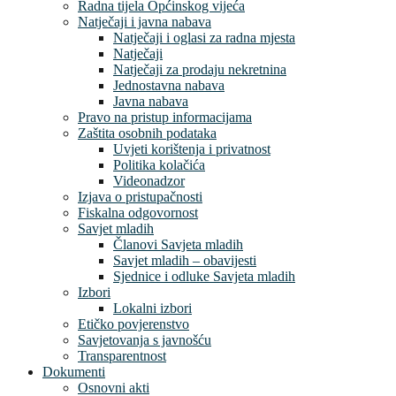
Radna tijela Općinskog vijeća
Natječaji i javna nabava
Natječaji i oglasi za radna mjesta
Natječaji
Natječaji za prodaju nekretnina
Jednostavna nabava
Javna nabava
Pravo na pristup informacijama
Zaštita osobnih podataka
Uvjeti korištenja i privatnost
Politika kolačića
Videonadzor
Izjava o pristupačnosti
Fiskalna odgovornost
Savjet mladih
Članovi Savjeta mladih
Savjet mladih – obavijesti
Sjednice i odluke Savjeta mladih
Izbori
Lokalni izbori
Etičko povjerenstvo
Savjetovanja s javnošću
Transparentnost
Dokumenti
Osnovni akti