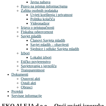
Javna nabava
Pravo na pristup informacijama
Zaštita osobnih podataka
Uvjeti korištenja i privatnost
Politika kolačića
Videonadzor
Izjava o pristupačnosti
Fiskalna odgovornost
Savjet mladih
Članovi Savjeta mladih
Savjet mladih – obavijesti
Sjednice i odluke Savjeta mladih
Izbori
Lokalni izbori
Etičko povjerenstvo
Savjetovanja s javnošću
Transparentnost
Dokumenti
Osnovni akti
Ostali akti
Obrasci
Projekti
Servisne informacije
EKO ALEJA d.o.o. – Opći uvjeti isporuke