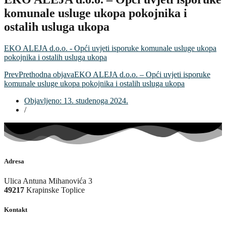
komunale usluge ukopa pokojnika i
ostalih usluga ukopa
EKO ALEJA d.o.o. - Opći uvjeti isporuke komunale usluge ukopa
pokojnika i ostalih usluga ukopa
Prev
Prethodna objava
EKO ALEJA d.o.o. – Opći uvjeti isporuke
komunale usluge ukopa pokojnika i ostalih usluga ukopa
Objavljeno:
13. studenoga 2024.
/
Adresa
Ulica Antuna Mihanovića 3
49217
Krapinske Toplice
Kontakt