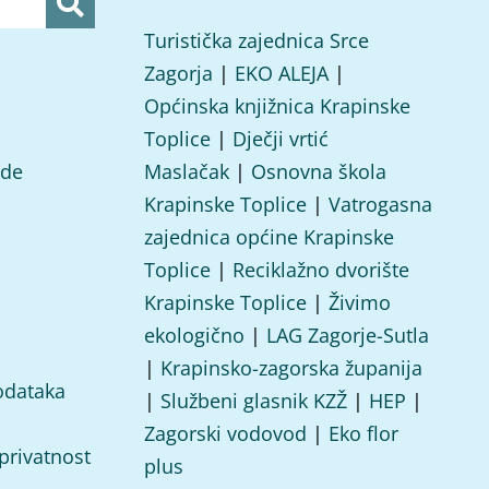
Turistička zajednica Srce
Zagorja
|
EKO ALEJA
|
Općinska knjižnica Krapinske
Toplice
|
Dječji vrtić
ade
Maslačak
|
Osnovna škola
Krapinske Toplice
|
Vatrogasna
zajednica općine Krapinske
Toplice
|
Reciklažno dvorište
Krapinske Toplice
|
Živimo
ekologično
|
LAG Zagorje-Sutla
|
Krapinsko-zagorska županija
odataka
|
Službeni glasnik KZŽ
|
HEP
|
Zagorski vodovod
|
Eko flor
 privatnost
plus