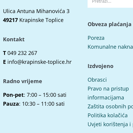
Ulica Antuna Mihanovića 3
49217
Krapinske Toplice
Obveza plaćanja
Poreza
Kontakt
Komunalne nakn
T
049 232 267
E
info@krapinske-toplice.hr
Izdvojeno
Obrasci
Radno vrijeme
Pravo na pristup
Pon-pet
: 7:00 – 15:00 sati
informacijama
Pauza
: 10:30 – 11:00 sati
Zaštita osobnih p
Politika kolačića
Uvjeti korištenja i