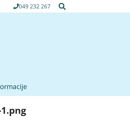
049 232 267
formacije
-1.png