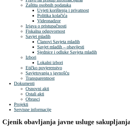
Zaštita osobnih podataka
Uvjeti korištenja i privatnost
Politika kolačića
Videonadzor
Izjava o pristupačnosti
Fiskalna odgovornost
Savjet mladih
Članovi Savjeta mladih
Savjet mladih – obavijesti
Sjednice i odluke Savjeta mladih
Izbori
Lokalni izbori
Etičko povjerenstvo
Savjetovanja s javnošću
Transparentnost
Dokumenti
Osnovni akti
Ostali akti
Obrasci
Projekti
Servisne informacije
Cjenik obavljanja javne usluge sakupljanj