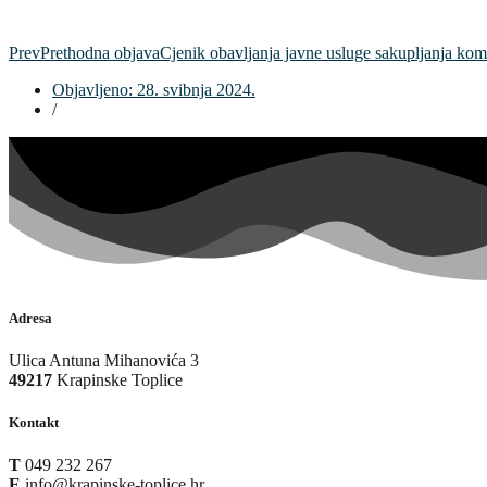
Prev
Prethodna objava
Cjenik obavljanja javne usluge sakupljanja kom
Objavljeno:
28. svibnja 2024.
/
Adresa
Ulica Antuna Mihanovića 3
49217
Krapinske Toplice
Kontakt
T
049 232 267
E
info@krapinske-toplice.hr