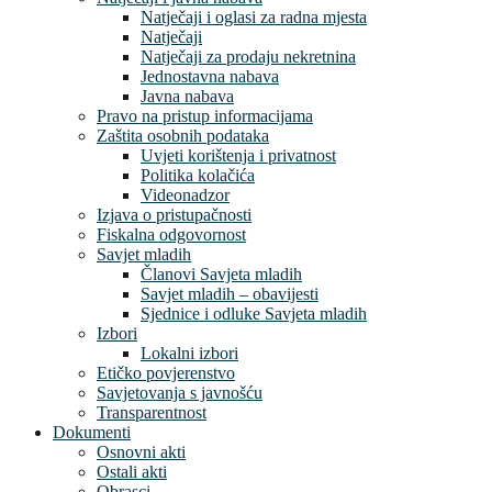
Natječaji i oglasi za radna mjesta
Natječaji
Natječaji za prodaju nekretnina
Jednostavna nabava
Javna nabava
Pravo na pristup informacijama
Zaštita osobnih podataka
Uvjeti korištenja i privatnost
Politika kolačića
Videonadzor
Izjava o pristupačnosti
Fiskalna odgovornost
Savjet mladih
Članovi Savjeta mladih
Savjet mladih – obavijesti
Sjednice i odluke Savjeta mladih
Izbori
Lokalni izbori
Etičko povjerenstvo
Savjetovanja s javnošću
Transparentnost
Dokumenti
Osnovni akti
Ostali akti
Obrasci