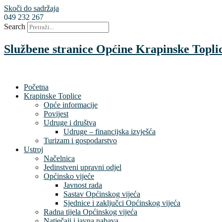
Skoči do sadržaja
049 232 267
Search
Službene stranice Općine Krapinske Topli
Početna
Krapinske Toplice
Opće informacije
Povijest
Udruge i društva
Udruge – financijska izvješća
Turizam i gospodarstvo
Ustroj
Načelnica
Jedinstveni upravni odjel
Općinsko vijeće
Javnost rada
Sastav Općinskog vijeća
Sjednice i zaključci Općinskog vijeća
Radna tijela Općinskog vijeća
Natječaji i javna nabava