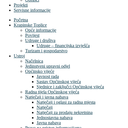
Projekti
Servisne informacije
Početna
Krapinske Toplice
Opće informacije
Povijest
Udruge i društva
Udruge – financijska izvješća
Turizam i gospodarstvo
Ustroj
Načelnica
Jedinstveni upravni odjel
Općinsko vijeće
Javnost rada
Sastav Općinskog vijeća
Sjednice i zaključci Općinskog vijeća
Radna tijela Općinskog vijeća
Natječaji i javna nabava
Natječaji i oglasi za radna mjesta
Natječaji
Natječaji za prodaju nekretnina
Jednostavna nabava
Javna nabava
Pravo na pristup informacijama