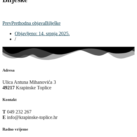
Prev
Prethodna objava
Bilješke
Objavljeno:
14. srpnja 2025.
/
Adresa
Ulica Antuna Mihanovića 3
49217
Krapinske Toplice
Kontakt
T
049 232 267
E
info@krapinske-toplice.hr
Radno vrijeme