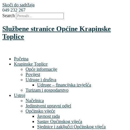
Skoči do sadržaja
049 232 267
Search
Službene stranice Općine Krapinske
Toplice
Početna
Krapinske Toplice
Opće informacije
Povijest
Udruge i društva
Udruge – financijska izvješća
Turizam i gospodarstvo
Ustroj
Načelnica
Jedinstveni upravni odjel
Općinsko vijeće
Javnost rada
Sastav Općinskog vijeća
Sjednice i zaključci Općinskog vijeća