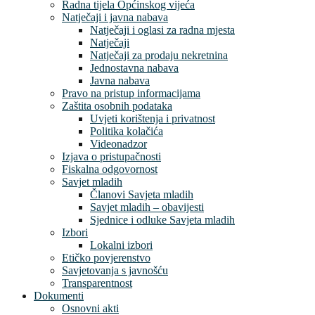
Radna tijela Općinskog vijeća
Natječaji i javna nabava
Natječaji i oglasi za radna mjesta
Natječaji
Natječaji za prodaju nekretnina
Jednostavna nabava
Javna nabava
Pravo na pristup informacijama
Zaštita osobnih podataka
Uvjeti korištenja i privatnost
Politika kolačića
Videonadzor
Izjava o pristupačnosti
Fiskalna odgovornost
Savjet mladih
Članovi Savjeta mladih
Savjet mladih – obavijesti
Sjednice i odluke Savjeta mladih
Izbori
Lokalni izbori
Etičko povjerenstvo
Savjetovanja s javnošću
Transparentnost
Dokumenti
Osnovni akti