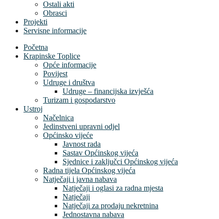
Ostali akti
Obrasci
Projekti
Servisne informacije
Početna
Krapinske Toplice
Opće informacije
Povijest
Udruge i društva
Udruge – financijska izvješća
Turizam i gospodarstvo
Ustroj
Načelnica
Jedinstveni upravni odjel
Općinsko vijeće
Javnost rada
Sastav Općinskog vijeća
Sjednice i zaključci Općinskog vijeća
Radna tijela Općinskog vijeća
Natječaji i javna nabava
Natječaji i oglasi za radna mjesta
Natječaji
Natječaji za prodaju nekretnina
Jednostavna nabava