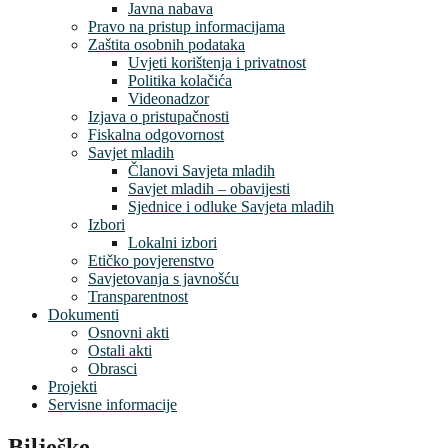
Javna nabava
Pravo na pristup informacijama
Zaštita osobnih podataka
Uvjeti korištenja i privatnost
Politika kolačića
Videonadzor
Izjava o pristupačnosti
Fiskalna odgovornost
Savjet mladih
Članovi Savjeta mladih
Savjet mladih – obavijesti
Sjednice i odluke Savjeta mladih
Izbori
Lokalni izbori
Etičko povjerenstvo
Savjetovanja s javnošću
Transparentnost
Dokumenti
Osnovni akti
Ostali akti
Obrasci
Projekti
Servisne informacije
Bilješke