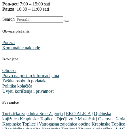
Pon-pet
: 7:00 – 15:00 sati
Pauza
: 10:30 – 11:00 sati
Search
Obveza plaćanja
Poreza
Komunalne naknade
Izdvojeno
Obrasci
Pravo na pristup informacijama
Zaštita osobnih podataka
Politika kolačića
Uvjeti korištenja i privatnost
Poveznice
Turistička zajednica Srce Zagorja
|
EKO ALEJA
|
Općinska
knjižnica Krapinske Toplice
|
Dječji vrtić Maslačak
|
Osnovna škola
Krapinske Toplice
|
Vatrogasna zajednica općine Krapinske Toplice