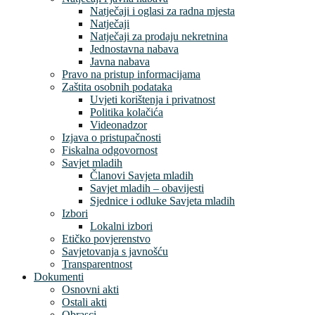
Natječaji i oglasi za radna mjesta
Natječaji
Natječaji za prodaju nekretnina
Jednostavna nabava
Javna nabava
Pravo na pristup informacijama
Zaštita osobnih podataka
Uvjeti korištenja i privatnost
Politika kolačića
Videonadzor
Izjava o pristupačnosti
Fiskalna odgovornost
Savjet mladih
Članovi Savjeta mladih
Savjet mladih – obavijesti
Sjednice i odluke Savjeta mladih
Izbori
Lokalni izbori
Etičko povjerenstvo
Savjetovanja s javnošću
Transparentnost
Dokumenti
Osnovni akti
Ostali akti
Obrasci