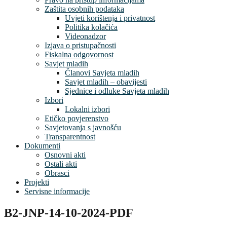
Zaštita osobnih podataka
Uvjeti korištenja i privatnost
Politika kolačića
Videonadzor
Izjava o pristupačnosti
Fiskalna odgovornost
Savjet mladih
Članovi Savjeta mladih
Savjet mladih – obavijesti
Sjednice i odluke Savjeta mladih
Izbori
Lokalni izbori
Etičko povjerenstvo
Savjetovanja s javnošću
Transparentnost
Dokumenti
Osnovni akti
Ostali akti
Obrasci
Projekti
Servisne informacije
B2-JNP-14-10-2024-PDF