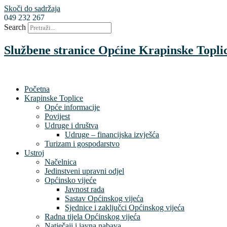
Skoči do sadržaja
049 232 267
Search
Službene stranice Općine Krapinske Topli
Početna
Krapinske Toplice
Opće informacije
Povijest
Udruge i društva
Udruge – financijska izvješća
Turizam i gospodarstvo
Ustroj
Načelnica
Jedinstveni upravni odjel
Općinsko vijeće
Javnost rada
Sastav Općinskog vijeća
Sjednice i zaključci Općinskog vijeća
Radna tijela Općinskog vijeća
Natječaji i javna nabava