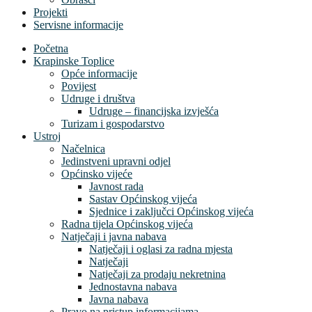
Projekti
Servisne informacije
Početna
Krapinske Toplice
Opće informacije
Povijest
Udruge i društva
Udruge – financijska izvješća
Turizam i gospodarstvo
Ustroj
Načelnica
Jedinstveni upravni odjel
Općinsko vijeće
Javnost rada
Sastav Općinskog vijeća
Sjednice i zaključci Općinskog vijeća
Radna tijela Općinskog vijeća
Natječaji i javna nabava
Natječaji i oglasi za radna mjesta
Natječaji
Natječaji za prodaju nekretnina
Jednostavna nabava
Javna nabava
Pravo na pristup informacijama