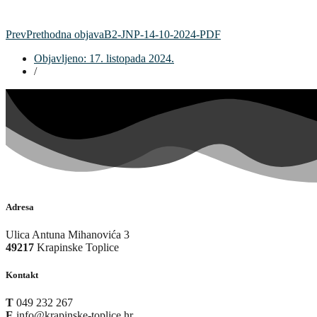
Prev
Prethodna objava
B2-JNP-14-10-2024-PDF
Objavljeno:
17. listopada 2024.
/
Adresa
Ulica Antuna Mihanovića 3
49217
Krapinske Toplice
Kontakt
T
049 232 267
E
info@krapinske-toplice.hr