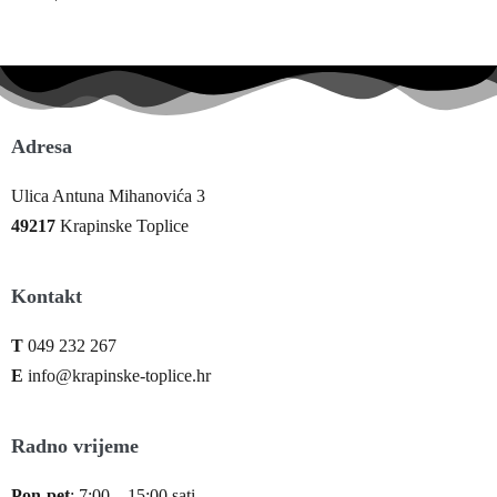
Adresa
Ulica Antuna Mihanovića 3
49217
Krapinske Toplice
Kontakt
T
049 232 267
E
info@krapinske-toplice.hr
Radno vrijeme
Pon-pet
: 7:00 – 15:00 sati