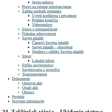
Javna nabava
Pravo na pristup informacijama
Zaštita osobnih podataka
Uvjeti korištenja i privatnost
Politika kolačića
Videonadzor
Izjava o pristupačnosti
Fiskalna odgovornost
Savjet mladih
Članovi Savjeta mladih
Savjet mladih – obavijesti
Sjednice i odluke Savjeta mladih
Izbori
Lokalni izbori
Etičko povjerenstvo
Savjetovanja s javnošću
Transparentnost
Dokumenti
Osnovni akti
Ostali akti
Obrasci
Projekti
Servisne informacije
24. Zaključak vijeća – Ukidanje statusa