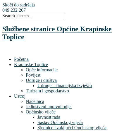
Skoči do sadržaja
049 232 267
Search
Službene stranice Općine Krapinske
Toplice
Početna
Krapinske Toplice
Opće informacije
Povijest
Udruge i društva
Udruge – financijska izvješća
Turizam i gospodarstvo
Ustroj
Načelnica
Jedinstveni upravni odjel
Općinsko vijeće
Javnost rada
Sastav Općinskog vijeća
Sjednice i zaključci Općinskog vijeća