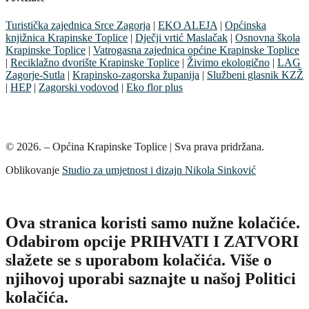
Turistička zajednica Srce Zagorja
|
EKO ALEJA
|
Općinska
knjižnica Krapinske Toplice
|
Dječji vrtić Maslačak
|
Osnovna škola
Krapinske Toplice
|
Vatrogasna zajednica općine Krapinske Toplice
|
Reciklažno dvorište Krapinske Toplice
|
Živimo ekologično
|
LAG
Zagorje-Sutla
|
Krapinsko-zagorska županija
|
Službeni glasnik KZŽ
|
HEP
|
Zagorski vodovod
|
Eko flor plus
© 2026. – Općina Krapinske Toplice | Sva prava pridržana.
Oblikovanje
Studio za umjetnost i dizajn Nikola Sinković
Ova stranica koristi samo nužne kolačiće.
Odabirom opcije PRIHVATI I ZATVORI
slažete se s uporabom kolačića. Više o
njihovoj uporabi saznajte u našoj Politici
kolačića.