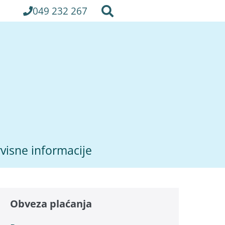
049 232 267
visne informacije
Obveza plaćanja