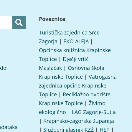
Poveznice
Turistička zajednica Srce
Zagorja
|
EKO ALEJA
|
Općinska knjižnica Krapinske
Toplice
|
Dječji vrtić
ade
Maslačak
|
Osnovna škola
Krapinske Toplice
|
Vatrogasna
zajednica općine Krapinske
Toplice
|
Reciklažno dvorište
Krapinske Toplice
|
Živimo
ekologično
|
LAG Zagorje-Sutla
|
Krapinsko-zagorska županija
odataka
|
Službeni glasnik KZŽ
|
HEP
|