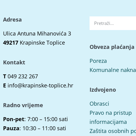
Adresa
Ulica Antuna Mihanovića 3
49217
Krapinske Toplice
Obveza plaćanja
Poreza
Kontakt
Komunalne nakn
T
049 232 267
E
info@krapinske-toplice.hr
Izdvojeno
Obrasci
Radno vrijeme
Pravo na pristup
Pon-pet
: 7:00 – 15:00 sati
informacijama
Pauza
: 10:30 – 11:00 sati
Zaštita osobnih p