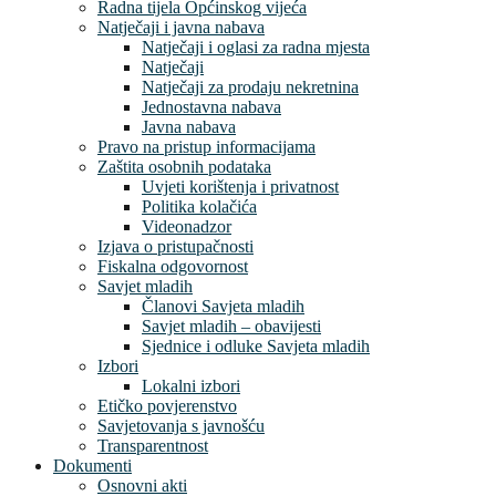
Radna tijela Općinskog vijeća
Natječaji i javna nabava
Natječaji i oglasi za radna mjesta
Natječaji
Natječaji za prodaju nekretnina
Jednostavna nabava
Javna nabava
Pravo na pristup informacijama
Zaštita osobnih podataka
Uvjeti korištenja i privatnost
Politika kolačića
Videonadzor
Izjava o pristupačnosti
Fiskalna odgovornost
Savjet mladih
Članovi Savjeta mladih
Savjet mladih – obavijesti
Sjednice i odluke Savjeta mladih
Izbori
Lokalni izbori
Etičko povjerenstvo
Savjetovanja s javnošću
Transparentnost
Dokumenti
Osnovni akti