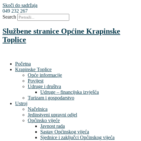
Skoči do sadržaja
049 232 267
Search
Službene stranice Općine Krapinske
Toplice
Početna
Krapinske Toplice
Opće informacije
Povijest
Udruge i društva
Udruge – financijska izvješća
Turizam i gospodarstvo
Ustroj
Načelnica
Jedinstveni upravni odjel
Općinsko vijeće
Javnost rada
Sastav Općinskog vijeća
Sjednice i zaključci Općinskog vijeća