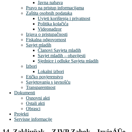
Javna nabava
Pravo na pristup informacijama
Zaštita osobnih podataka
Uvjeti korištenja i privatnost
Politika kolačića
Videonadzor
Izjava o pristupačnosti
Fiskalna odgovornost
Savjet mladih
Članovi Savjeta mladih
Savjet mladih – obavijesti
Sjednice i odluke Savjeta mladih
Izbori
Lokalni izbori
Etičko povjerenstvo
Savjetovanja s javnošću
Transparentnost
Dokumenti
Osnovni akti
Ostali akti
Obrasci
Projekti
Servisne informacije
14. Zakljuüak – ZJVP Zabok – IzvjeÁÜe