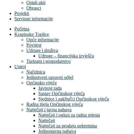
Ostali akti
Obrasci
Projekti
Servisne informacije
Početna
Krapinske Toplice
Opće informacije
Povijest
Udruge i društva
Udruge – financijska izvješća
Turizam i gospodarstvo
Ustroj
Načelnica
Jedinstveni upravni odjel
Općinsko vijeće
Javnost rada
Sastav Općinskog vijeća
Sjednice i zaključci Općinskog vijeća
Radna tijela Općinskog vijeća
Natječaji i javna nabava
Natječaji i oglasi za radna mjesta
Natječaji
Natječaji za prodaju nekretnina
Jednostavna nabava