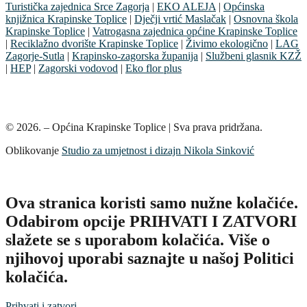
Turistička zajednica Srce Zagorja
|
EKO ALEJA
|
Općinska
knjižnica Krapinske Toplice
|
Dječji vrtić Maslačak
|
Osnovna škola
Krapinske Toplice
|
Vatrogasna zajednica općine Krapinske Toplice
|
Reciklažno dvorište Krapinske Toplice
|
Živimo ekologično
|
LAG
Zagorje-Sutla
|
Krapinsko-zagorska županija
|
Službeni glasnik KZŽ
|
HEP
|
Zagorski vodovod
|
Eko flor plus
© 2026. – Općina Krapinske Toplice | Sva prava pridržana.
Oblikovanje
Studio za umjetnost i dizajn Nikola Sinković
Ova stranica koristi samo nužne kolačiće.
Odabirom opcije PRIHVATI I ZATVORI
slažete se s uporabom kolačića. Više o
njihovoj uporabi saznajte u našoj Politici
kolačića.
Prihvati i zatvori