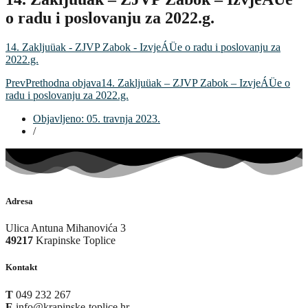
o radu i poslovanju za 2022.g.
14. Zakljuüak - ZJVP Zabok - IzvjeÁÜe o radu i poslovanju za
2022.g.
Prev
Prethodna objava
14. Zakljuüak – ZJVP Zabok – IzvjeÁÜe o
radu i poslovanju za 2022.g.
Objavljeno:
05. travnja 2023.
/
Adresa
Ulica Antuna Mihanovića 3
49217
Krapinske Toplice
Kontakt
T
049 232 267
E
info@krapinske-toplice.hr