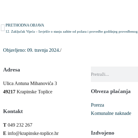
PRETHODNA OBJAVA
12. Zaključak Vijeća – Izvješće o stanju zaštite od požara i provedbe godišnjeg provedbeno
Objavljeno:
09. travnja 2024.
/
Adresa
Ulica Antuna Mihanovića 3
Obveza plaćanja
49217
Krapinske Toplice
Poreza
Kontakt
Komunalne naknade
T
049 232 267
Izdvojeno
E
info@krapinske-toplice.hr