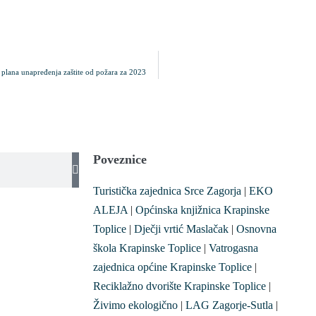
g plana unapređenja zaštite od požara za 2023
Poveznice
Turistička zajednica Srce Zagorja
|
EKO
ALEJA
|
Općinska knjižnica Krapinske
Toplice
|
Dječji vrtić Maslačak
|
Osnovna
škola Krapinske Toplice
|
Vatrogasna
zajednica općine Krapinske Toplice
|
Reciklažno dvorište Krapinske Toplice
|
Živimo ekologično
|
LAG Zagorje-Sutla
|