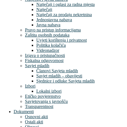
Natječaji i oglasi za radna mjesta
Natječaji
Natječaji za prodaju nekretnina
Jednostavna nabava
Javna nabava
Pravo na pristup informacijama
Zaštita osobnih podataka
Uvjeti korištenja i privatnost
Politika kolačića
Videonadzor
Izjava o pristupačnosti
Fiskalna odgovornost
Savjet mladih
Članovi Savjeta mladih
Savjet mladih – obavijesti
Sjednice i odluke Savjeta mladih
Izbori
Lokalni izbori
Etičko povjerenstvo
Savjetovanja s javnošću
Transparentnost
Dokumenti
Osnovni akti
Ostali akti
Obrasci