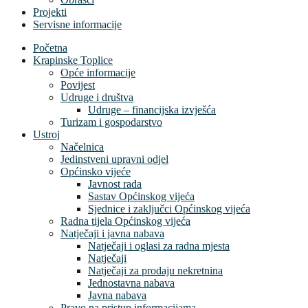
Projekti
Servisne informacije
Početna
Krapinske Toplice
Opće informacije
Povijest
Udruge i društva
Udruge – financijska izvješća
Turizam i gospodarstvo
Ustroj
Načelnica
Jedinstveni upravni odjel
Općinsko vijeće
Javnost rada
Sastav Općinskog vijeća
Sjednice i zaključci Općinskog vijeća
Radna tijela Općinskog vijeća
Natječaji i javna nabava
Natječaji i oglasi za radna mjesta
Natječaji
Natječaji za prodaju nekretnina
Jednostavna nabava
Javna nabava
Pravo na pristup informacijama