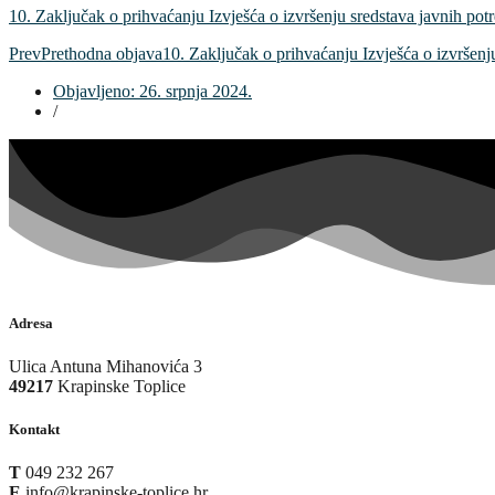
10. Zaključak o prihvaćanju Izvješća o izvršenju sredstava javnih pot
Prev
Prethodna objava
10. Zaključak o prihvaćanju Izvješća o izvrše
Objavljeno:
26. srpnja 2024.
/
Adresa
Ulica Antuna Mihanovića 3
49217
Krapinske Toplice
Kontakt
T
049 232 267
E
info@krapinske-toplice.hr