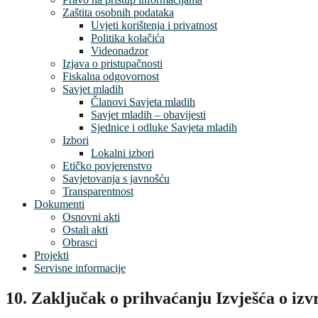
Zaštita osobnih podataka
Uvjeti korištenja i privatnost
Politika kolačića
Videonadzor
Izjava o pristupačnosti
Fiskalna odgovornost
Savjet mladih
Članovi Savjeta mladih
Savjet mladih – obavijesti
Sjednice i odluke Savjeta mladih
Izbori
Lokalni izbori
Etičko povjerenstvo
Savjetovanja s javnošću
Transparentnost
Dokumenti
Osnovni akti
Ostali akti
Obrasci
Projekti
Servisne informacije
10. Zaključak o prihvaćanju Izvješća o iz