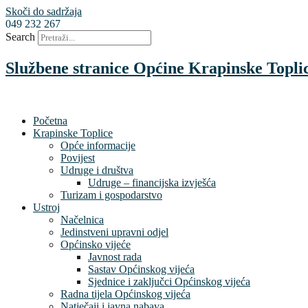
Skoči do sadržaja
049 232 267
Search
Službene stranice Općine Krapinske Topli
Početna
Krapinske Toplice
Opće informacije
Povijest
Udruge i društva
Udruge – financijska izvješća
Turizam i gospodarstvo
Ustroj
Načelnica
Jedinstveni upravni odjel
Općinsko vijeće
Javnost rada
Sastav Općinskog vijeća
Sjednice i zaključci Općinskog vijeća
Radna tijela Općinskog vijeća
Natječaji i javna nabava