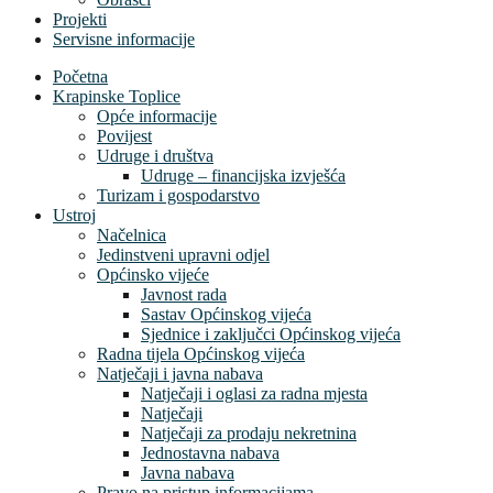
Projekti
Servisne informacije
Početna
Krapinske Toplice
Opće informacije
Povijest
Udruge i društva
Udruge – financijska izvješća
Turizam i gospodarstvo
Ustroj
Načelnica
Jedinstveni upravni odjel
Općinsko vijeće
Javnost rada
Sastav Općinskog vijeća
Sjednice i zaključci Općinskog vijeća
Radna tijela Općinskog vijeća
Natječaji i javna nabava
Natječaji i oglasi za radna mjesta
Natječaji
Natječaji za prodaju nekretnina
Jednostavna nabava
Javna nabava
Pravo na pristup informacijama