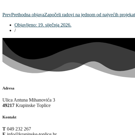
Prev
Prethodna objava
Započeli radovi na jednom od najvećih projekat
Objavljeno:
19. siječnja 2026.
/
Adresa
Ulica Antuna Mihanovića 3
49217
Krapinske Toplice
Kontakt
T
049 232 267
E
info@krapinske-toplice.hr