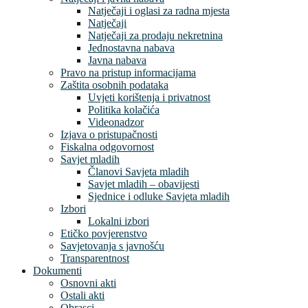
Natječaji i oglasi za radna mjesta
Natječaji
Natječaji za prodaju nekretnina
Jednostavna nabava
Javna nabava
Pravo na pristup informacijama
Zaštita osobnih podataka
Uvjeti korištenja i privatnost
Politika kolačića
Videonadzor
Izjava o pristupačnosti
Fiskalna odgovornost
Savjet mladih
Članovi Savjeta mladih
Savjet mladih – obavijesti
Sjednice i odluke Savjeta mladih
Izbori
Lokalni izbori
Etičko povjerenstvo
Savjetovanja s javnošću
Transparentnost
Dokumenti
Osnovni akti
Ostali akti
Obrasci