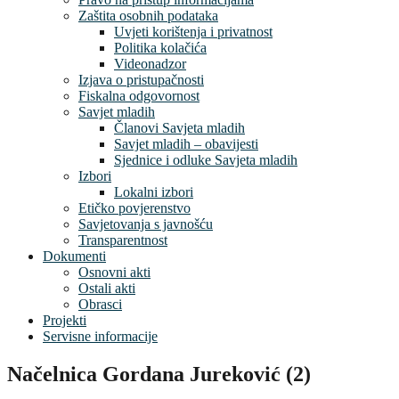
Zaštita osobnih podataka
Uvjeti korištenja i privatnost
Politika kolačića
Videonadzor
Izjava o pristupačnosti
Fiskalna odgovornost
Savjet mladih
Članovi Savjeta mladih
Savjet mladih – obavijesti
Sjednice i odluke Savjeta mladih
Izbori
Lokalni izbori
Etičko povjerenstvo
Savjetovanja s javnošću
Transparentnost
Dokumenti
Osnovni akti
Ostali akti
Obrasci
Projekti
Servisne informacije
Načelnica Gordana Jureković (2)