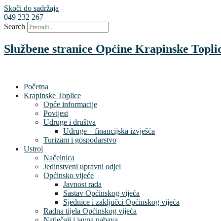
Skoči do sadržaja
049 232 267
Search
Službene stranice Općine Krapinske Topli
Početna
Krapinske Toplice
Opće informacije
Povijest
Udruge i društva
Udruge – financijska izvješća
Turizam i gospodarstvo
Ustroj
Načelnica
Jedinstveni upravni odjel
Općinsko vijeće
Javnost rada
Sastav Općinskog vijeća
Sjednice i zaključci Općinskog vijeća
Radna tijela Općinskog vijeća
Natječaji i javna nabava