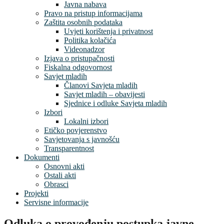
Javna nabava
Pravo na pristup informacijama
Zaštita osobnih podataka
Uvjeti korištenja i privatnost
Politika kolačića
Videonadzor
Izjava o pristupačnosti
Fiskalna odgovornost
Savjet mladih
Članovi Savjeta mladih
Savjet mladih – obavijesti
Sjednice i odluke Savjeta mladih
Izbori
Lokalni izbori
Etičko povjerenstvo
Savjetovanja s javnošću
Transparentnost
Dokumenti
Osnovni akti
Ostali akti
Obrasci
Projekti
Servisne informacije
Odluka o provođenju postupka javne