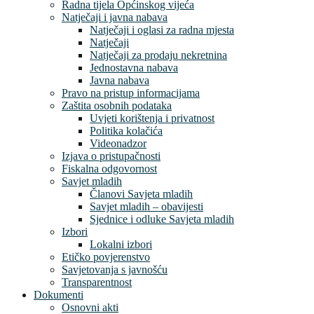
Radna tijela Općinskog vijeća
Natječaji i javna nabava
Natječaji i oglasi za radna mjesta
Natječaji
Natječaji za prodaju nekretnina
Jednostavna nabava
Javna nabava
Pravo na pristup informacijama
Zaštita osobnih podataka
Uvjeti korištenja i privatnost
Politika kolačića
Videonadzor
Izjava o pristupačnosti
Fiskalna odgovornost
Savjet mladih
Članovi Savjeta mladih
Savjet mladih – obavijesti
Sjednice i odluke Savjeta mladih
Izbori
Lokalni izbori
Etičko povjerenstvo
Savjetovanja s javnošću
Transparentnost
Dokumenti
Osnovni akti