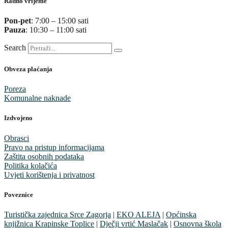
Radno vrijeme
Pon-pet
: 7:00 – 15:00 sati
Pauza
: 10:30 – 11:00 sati
Search
Obveza plaćanja
Poreza
Komunalne naknade
Izdvojeno
Obrasci
Pravo na pristup informacijama
Zaštita osobnih podataka
Politika kolačića
Uvjeti korištenja i privatnost
Poveznice
Turistička zajednica Srce Zagorja
|
EKO ALEJA
|
Općinska
knjižnica Krapinske Toplice
|
Dječji vrtić Maslačak
|
Osnovna škola