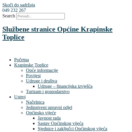
Skoči do sadržaja
049 232 267
Search
Službene stranice Općine Krapinske
Toplice
Početna
Krapinske Toplice
Opće informacije
Povijest
Udruge i društva
Udruge – financijska izvješća
Turizam i gospodarstvo
Ustroj
Načelnica
Jedinstveni upravni odjel
Općinsko vijeće
Javnost rada
Sastav Općinskog vijeća
Sjednice i zaključci Općinskog vijeća