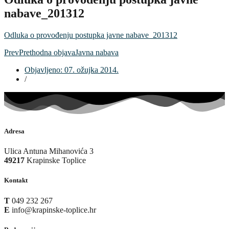
nabave_201312
Odluka o provođenju postupka javne nabave_201312
Prev
Prethodna objava
Javna nabava
Objavljeno:
07. ožujka 2014.
/
Adresa
Ulica Antuna Mihanovića 3
49217
Krapinske Toplice
Kontakt
T
049 232 267
E
info@krapinske-toplice.hr