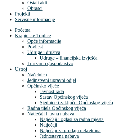
Ostali akti
Obrasci
Projekti
Servisne informacije
Početna
Krapinske Toplice
Opće informacije
Povijest
Udruge i društva
Udruge – financijska izvješća
Turizam i gospodarstvo
Ustroj
Načelnica
Jedinstveni upravni odjel
Općinsko vijeće
Javnost rada
Sastav Općinskog vijeća
Sjednice i zaključci Općinskog vijeća
Radna tijela Općinskog vijeća
Natječaji i javna nabava
Natječaji i oglasi za radna mjesta
Natječaji
Natječaji za prodaju nekretnina
Jednostavna nabava