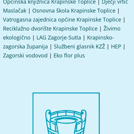
Općinska knjižnica Krapinske Toplice
|
Dječji vrtić
Maslačak
|
Osnovna škola Krapinske Toplice
|
Vatrogasna zajednica općine Krapinske Toplice
|
Reciklažno dvorište Krapinske Toplice
|
Živimo
ekologično
|
LAG Zagorje-Sutla
|
Krapinsko-
zagorska županija
|
Službeni glasnik KZŽ
|
HEP
|
Zagorski vodovod
|
Eko flor plus