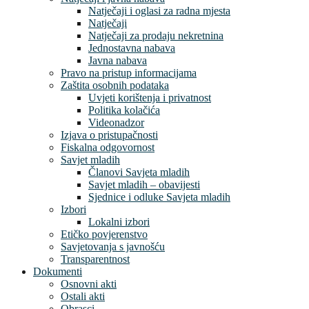
Natječaji i oglasi za radna mjesta
Natječaji
Natječaji za prodaju nekretnina
Jednostavna nabava
Javna nabava
Pravo na pristup informacijama
Zaštita osobnih podataka
Uvjeti korištenja i privatnost
Politika kolačića
Videonadzor
Izjava o pristupačnosti
Fiskalna odgovornost
Savjet mladih
Članovi Savjeta mladih
Savjet mladih – obavijesti
Sjednice i odluke Savjeta mladih
Izbori
Lokalni izbori
Etičko povjerenstvo
Savjetovanja s javnošću
Transparentnost
Dokumenti
Osnovni akti
Ostali akti
Obrasci