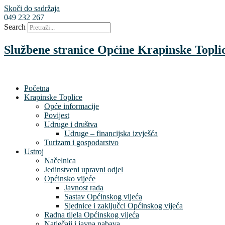
Skoči do sadržaja
049 232 267
Search
Službene stranice Općine Krapinske Topli
Početna
Krapinske Toplice
Opće informacije
Povijest
Udruge i društva
Udruge – financijska izvješća
Turizam i gospodarstvo
Ustroj
Načelnica
Jedinstveni upravni odjel
Općinsko vijeće
Javnost rada
Sastav Općinskog vijeća
Sjednice i zaključci Općinskog vijeća
Radna tijela Općinskog vijeća
Natječaji i javna nabava