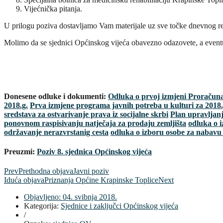
Vijećnička pitanja.
U prilogu poziva dostavljamo Vam materijale uz sve točke dnevnog r
Molimo da se sjednici Općinskog vijeća obavezno odazovete, a eventua
Donesene odluke i dokumenti:
Odluka o prvoj izmjeni Proračuna 
2018.g.
Prva izmjene programa javnih potreba u kulturi za 2018.
sredstava za ostvarivanje prava iz socijalne skrbi
Plan upravljan
ponovnom raspisivanju natječaja za prodaju zemljišta
odluka o i
održavanje nerazvrstanig cesta
odluka o izboru osobe za nabavu
Preuzmi:
Poziv 8. sjednica Općinskog vijeća
Prev
Prethodna objava
Javni poziv
Iduća objava
Priznanja Općine Krapinske Toplice
Next
Objavljeno:
04. svibnja 2018.
Kategorija:
Sjednice i zaključci Općinskog vijeća
/