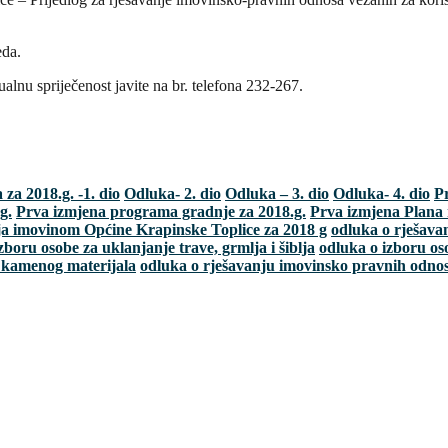
eda.
lnu spriječenost javite na br. telefona 232-267.
za 2018.g. -1. dio
Odluka- 2. dio
Odluka – 3. dio
Odluka- 4. dio
P
g.
Prva izmjena programa gradnje za 2018.g.
Prva izmjena Plana 
ja imovinom Općine Krapinske Toplice za 2018 g
odluka o rješava
zboru osobe za uklanjanje trave, grmlja i šiblja
odluka o izboru o
 kamenog materijala
odluka o rješavanju imovinsko pravnih odno