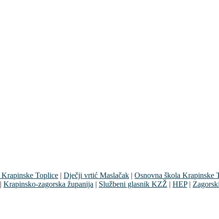
 Krapinske Toplice
|
Dječji vrtić Maslačak
|
Osnovna škola Krapinske T
|
Krapinsko-zagorska županija
|
Službeni glasnik KZŽ
|
HEP
|
Zagorsk