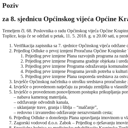
Poziv
za 8. sjednicu Općinskog vijeća Općine Kr
Temeljem čl. 68. Poslovnika o radu Općinskog vijeća Općine Krapinsk
Toplice, koja će se održati u petak, 11. 5. 2018. g. u 20.00 sati, u 
Verifikacija zapisnika sa 7. sjednice Općinskog vijeća održane
Prijedlog Odluke o prvoj izmjeni Proračuna Općine Krapinske T
Prijedlog prve izmjene Plana razvojnih programa za razd
Prijedlog prve izmjene Programa gradnje objekata i uređa
Prijedlog prve izmjene Programa odražavanja komunalne i
Prijedlog prve izmjene Programa javnih potreba u kulturi
Prijedlog prve izmjene Plana rasporeda sredstava za ostva
Izvješće Općinskog načelnika o utrošku sredstava proračunske z
Izvješće o provedenom natječaju za prodaju zemljišta u vlasni
Izvješće o provedenom ponovljenom postupku prikupljanja ponu
– nabava kamenog materijala,
– održavanje odvodnih kanala,
– uklanjanje trave, granja i šiblja – “malčanje”,
– redovno i izvanredno održavanje nerazvrstanih cesta;
Prijedlog Odluke o donošenju Plana upravljanja imovinom u vl
Zagorski vodovod d.o.o. Zabok – Prijedlog o rješavanju imovin
Specijalna bolnica za medicinsku rehabilitaciju Krapinske Topl