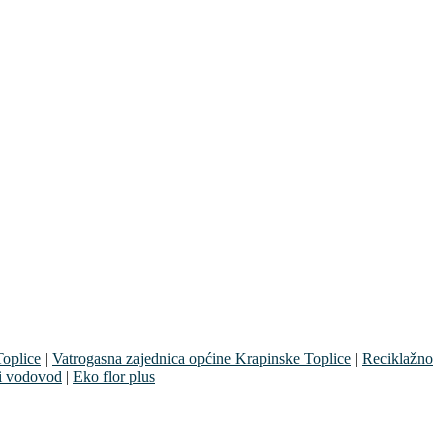
oplice
|
Vatrogasna zajednica općine Krapinske Toplice
|
Reciklažno
i vodovod
|
Eko flor plus