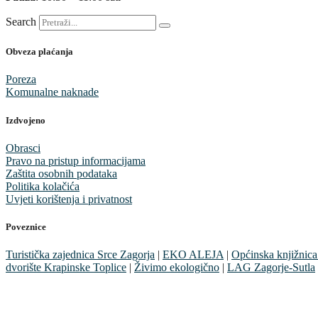
Search
Obveza plaćanja
Poreza
Komunalne naknade
Izdvojeno
Obrasci
Pravo na pristup informacijama
Zaštita osobnih podataka
Politika kolačića
Uvjeti korištenja i privatnost
Poveznice
Turistička zajednica Srce Zagorja
|
EKO ALEJA
|
Općinska knjižnica
dvorište Krapinske Toplice
|
Živimo ekologično
|
LAG Zagorje-Sutla