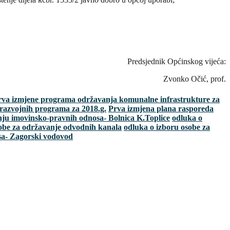
Predsjednik Općinskog vijeća:
Zvonko Očić, prof.
rva izmjene programa održavanja komunalne infrastrukture za
razvojnih programa za 2018.g.
Prva izmjena plana rasporeda
nju imovinsko-pravnih odnosa- Bolnica K.Toplice
odluka o
sobe za održavanje odvodnih kanala
odluka o izboru osobe za
sa- Zagorski vodovod