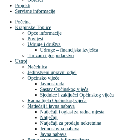
Projekti
Servisne informacije
Početna
Krapinske Toplice
Opće informacije
Povijest
Udruge i društva
Udruge – financijska izvješća
Turizam i gospodarstvo
Ustroj
Načelnica
Jedinstveni upravni odjel
Općinsko vijeće
Javnost rada
Sastav Općinskog vijeća
Sjednice i zaključci Općinskog vijeća
Radna tijela Općinskog vijeća
Natječaji i javna nabava
Natječaji i oglasi za radna mjesta
Natječaji
Natječaji za prodaju nekretnina
Jednostavna nabava
Javna nabava
Pravo na pristup informacijama