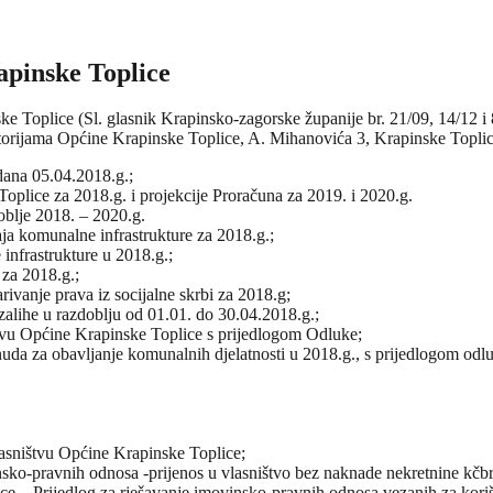
apinske Toplice
e Toplice (Sl. glasnik Krapinsko-zagorske županije br. 21/09, 14/12 
prostorijama Općine Krapinske Toplice, A. Mihanovića 3, Krapinske Topli
 dana 05.04.2018.g.;
oplice za 2018.g. i projekcije Proračuna za 2019. i 2020.g.
oblje 2018. – 2020.g.
ja komunalne infrastrukture za 2018.g.;
nfrastrukture u 2018.g.;
 za 2018.g.;
rivanje prava iz socijalne skrbi za 2018.g;
alihe u razdoblju od 01.01. do 30.04.2018.g.;
štvu Općine Krapinske Toplice s prijedlogom Odluke;
da za obavljanje komunalnih djelatnosti u 2018.g., s prijedlogom odl
asništvu Općine Krapinske Toplice;
sko-pravnih odnosa -prijenos u vlasništvo bez naknade nekretnine kčbr
ice – Prijedlog za rješavanje imovinsko-pravnih odnosa vezanih za koriš