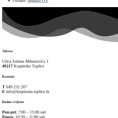
Oznake:
sjednice OV
Adresa
Ulica Antuna Mihanovića 3
49217
Krapinske Toplice
Kontakt
T
049 232 267
E
info@krapinske-toplice.hr
Radno vrijeme
Pon-pet
: 7:00 – 15:00 sati
Pauza
: 10:30 – 11:00 sati