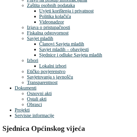
Zaštita osobnih podataka
Uvjeti korištenja i privatnost
Politika kolačića
Videonadzor
Izjava o pristupačnosti
Fiskalna odgovornost
Savjet mladih
Članovi Savjeta mladih
Savjet mladih – obavijesti
Sjednice i odluke Savjeta mladih
Izbori
Lokalni izbori
Etičko povjerenstvo
Savjetovanja s javnošću
Transparentnost
Dokumenti
Osnovni akti
Ostali akti
Obrasci
Projekti
Servisne informacije
Sjednica Općinskog vijeća