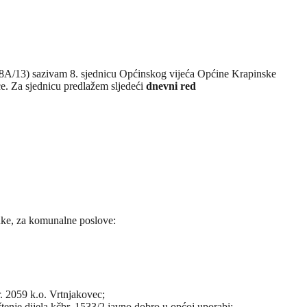
i 8A/13) sazivam 8. sjednicu Općinskog vijeća Općine Krapinske
ce. Za sjednicu predlažem sljedeći
dnevni red
uke, za komunalne poslove:
. 2059 k.o. Vrtnjakovec;
tenje dijela kčbr. 1533/2 javno dobro u općoj uporabi;