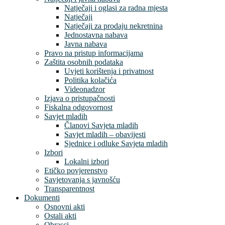
Natječaji i oglasi za radna mjesta
Natječaji
Natječaji za prodaju nekretnina
Jednostavna nabava
Javna nabava
Pravo na pristup informacijama
Zaštita osobnih podataka
Uvjeti korištenja i privatnost
Politika kolačića
Videonadzor
Izjava o pristupačnosti
Fiskalna odgovornost
Savjet mladih
Članovi Savjeta mladih
Savjet mladih – obavijesti
Sjednice i odluke Savjeta mladih
Izbori
Lokalni izbori
Etičko povjerenstvo
Savjetovanja s javnošću
Transparentnost
Dokumenti
Osnovni akti
Ostali akti
Obrasci