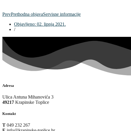
Prev
Prethodna objava
Servisne informacije
Objavljeno:
02. lipnja 2021.
/
Adresa
Ulica Antuna Mihanovića 3
49217
Krapinske Toplice
Kontakt
T
049 232 267
E
info@krapinske-toplice.hr