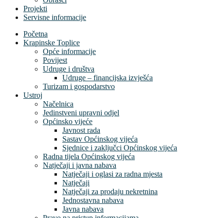
Projekti
Servisne informacije
Početna
Krapinske Toplice
Opće informacije
Povijest
Udruge i društva
Udruge – financijska izvješća
Turizam i gospodarstvo
Ustroj
Načelnica
Jedinstveni upravni odjel
Općinsko vijeće
Javnost rada
Sastav Općinskog vijeća
Sjednice i zaključci Općinskog vijeća
Radna tijela Općinskog vijeća
Natječaji i javna nabava
Natječaji i oglasi za radna mjesta
Natječaji
Natječaji za prodaju nekretnina
Jednostavna nabava
Javna nabava
Pravo na pristup informacijama