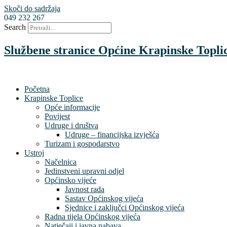
Skoči do sadržaja
049 232 267
Search
Službene stranice Općine Krapinske Topli
Početna
Krapinske Toplice
Opće informacije
Povijest
Udruge i društva
Udruge – financijska izvješća
Turizam i gospodarstvo
Ustroj
Načelnica
Jedinstveni upravni odjel
Općinsko vijeće
Javnost rada
Sastav Općinskog vijeća
Sjednice i zaključci Općinskog vijeća
Radna tijela Općinskog vijeća
Natječaji i javna nabava