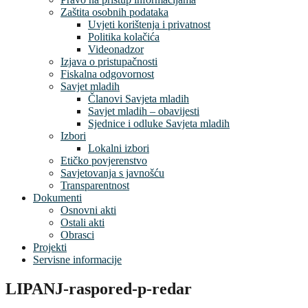
Zaštita osobnih podataka
Uvjeti korištenja i privatnost
Politika kolačića
Videonadzor
Izjava o pristupačnosti
Fiskalna odgovornost
Savjet mladih
Članovi Savjeta mladih
Savjet mladih – obavijesti
Sjednice i odluke Savjeta mladih
Izbori
Lokalni izbori
Etičko povjerenstvo
Savjetovanja s javnošću
Transparentnost
Dokumenti
Osnovni akti
Ostali akti
Obrasci
Projekti
Servisne informacije
LIPANJ-raspored-p-redar