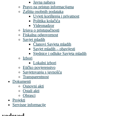
Javna nabava
Pravo na pristup informacijama
Zaštita osobnih podataka
Uvjeti korištenja i privatnost
Politika kolačića
Videonadzor
Izjava o pristupačnosti
Fiskalna odgovornost
Savjet mladih
Članovi Savjeta mladih
Savjet mladih – obavijesti
Sjednice i odluke Savjeta mladih
Izbori
Lokalni izbori
Etičko povjerenstvo
Savjetovanja s javnošću
Transparentnost
Dokumenti
Osnovni akti
Ostali akti
Obrasci
Projekti
Servisne informacije
vodovod