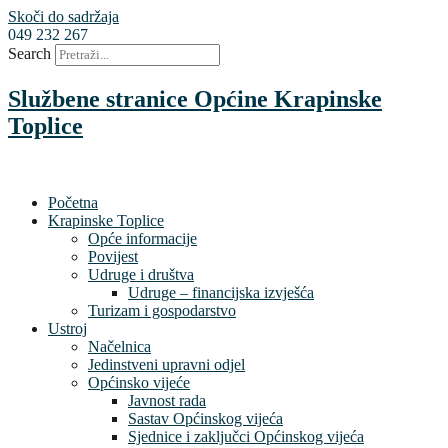
Skoči do sadržaja
049 232 267
Search
Službene stranice Općine Krapinske
Toplice
Početna
Krapinske Toplice
Opće informacije
Povijest
Udruge i društva
Udruge – financijska izvješća
Turizam i gospodarstvo
Ustroj
Načelnica
Jedinstveni upravni odjel
Općinsko vijeće
Javnost rada
Sastav Općinskog vijeća
Sjednice i zaključci Općinskog vijeća