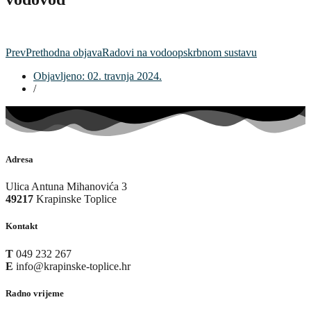
Prev
Prethodna objava
Radovi na vodoopskrbnom sustavu
Objavljeno:
02. travnja 2024.
/
Adresa
Ulica Antuna Mihanovića 3
49217
Krapinske Toplice
Kontakt
T
049 232 267
E
info@krapinske-toplice.hr
Radno vrijeme