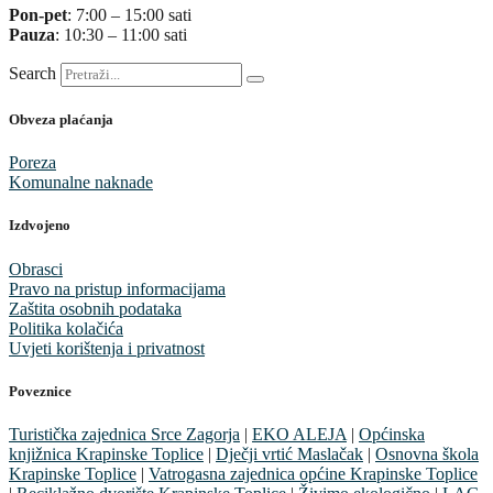
Pon-pet
: 7:00 – 15:00 sati
Pauza
: 10:30 – 11:00 sati
Search
Obveza plaćanja
Poreza
Komunalne naknade
Izdvojeno
Obrasci
Pravo na pristup informacijama
Zaštita osobnih podataka
Politika kolačića
Uvjeti korištenja i privatnost
Poveznice
Turistička zajednica Srce Zagorja
|
EKO ALEJA
|
Općinska
knjižnica Krapinske Toplice
|
Dječji vrtić Maslačak
|
Osnovna škola
Krapinske Toplice
|
Vatrogasna zajednica općine Krapinske Toplice