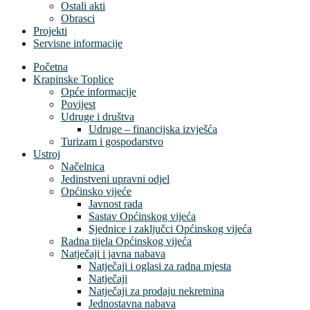
Ostali akti
Obrasci
Projekti
Servisne informacije
Početna
Krapinske Toplice
Opće informacije
Povijest
Udruge i društva
Udruge – financijska izvješća
Turizam i gospodarstvo
Ustroj
Načelnica
Jedinstveni upravni odjel
Općinsko vijeće
Javnost rada
Sastav Općinskog vijeća
Sjednice i zaključci Općinskog vijeća
Radna tijela Općinskog vijeća
Natječaji i javna nabava
Natječaji i oglasi za radna mjesta
Natječaji
Natječaji za prodaju nekretnina
Jednostavna nabava