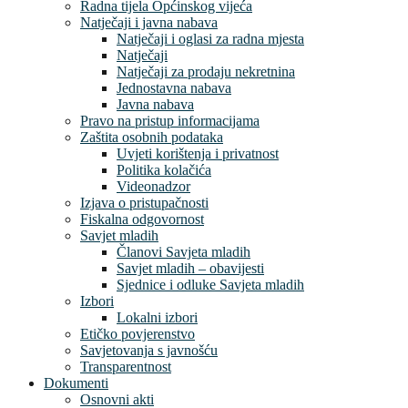
Radna tijela Općinskog vijeća
Natječaji i javna nabava
Natječaji i oglasi za radna mjesta
Natječaji
Natječaji za prodaju nekretnina
Jednostavna nabava
Javna nabava
Pravo na pristup informacijama
Zaštita osobnih podataka
Uvjeti korištenja i privatnost
Politika kolačića
Videonadzor
Izjava o pristupačnosti
Fiskalna odgovornost
Savjet mladih
Članovi Savjeta mladih
Savjet mladih – obavijesti
Sjednice i odluke Savjeta mladih
Izbori
Lokalni izbori
Etičko povjerenstvo
Savjetovanja s javnošću
Transparentnost
Dokumenti
Osnovni akti