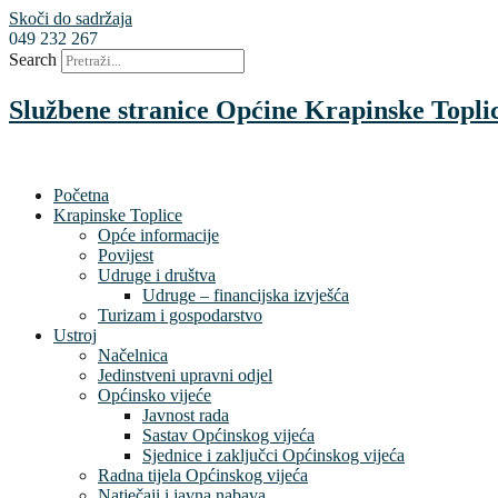
Skoči do sadržaja
049 232 267
Search
Službene stranice Općine Krapinske Topli
Početna
Krapinske Toplice
Opće informacije
Povijest
Udruge i društva
Udruge – financijska izvješća
Turizam i gospodarstvo
Ustroj
Načelnica
Jedinstveni upravni odjel
Općinsko vijeće
Javnost rada
Sastav Općinskog vijeća
Sjednice i zaključci Općinskog vijeća
Radna tijela Općinskog vijeća
Natječaji i javna nabava