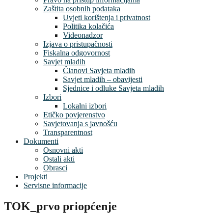
Zaštita osobnih podataka
Uvjeti korištenja i privatnost
Politika kolačića
Videonadzor
Izjava o pristupačnosti
Fiskalna odgovornost
Savjet mladih
Članovi Savjeta mladih
Savjet mladih – obavijesti
Sjednice i odluke Savjeta mladih
Izbori
Lokalni izbori
Etičko povjerenstvo
Savjetovanja s javnošću
Transparentnost
Dokumenti
Osnovni akti
Ostali akti
Obrasci
Projekti
Servisne informacije
TOK_prvo priopćenje