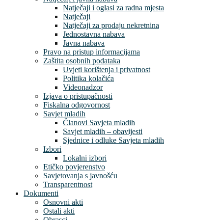
Natječaji i oglasi za radna mjesta
Natječaji
Natječaji za prodaju nekretnina
Jednostavna nabava
Javna nabava
Pravo na pristup informacijama
Zaštita osobnih podataka
Uvjeti korištenja i privatnost
Politika kolačića
Videonadzor
Izjava o pristupačnosti
Fiskalna odgovornost
Savjet mladih
Članovi Savjeta mladih
Savjet mladih – obavijesti
Sjednice i odluke Savjeta mladih
Izbori
Lokalni izbori
Etičko povjerenstvo
Savjetovanja s javnošću
Transparentnost
Dokumenti
Osnovni akti
Ostali akti
Obrasci