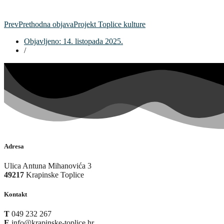
Prev
Prethodna objava
Projekt Toplice kulture
Objavljeno:
14. listopada 2025.
/
Adresa
Ulica Antuna Mihanovića 3
49217
Krapinske Toplice
Kontakt
T
049 232 267
E
info@krapinske-toplice.hr