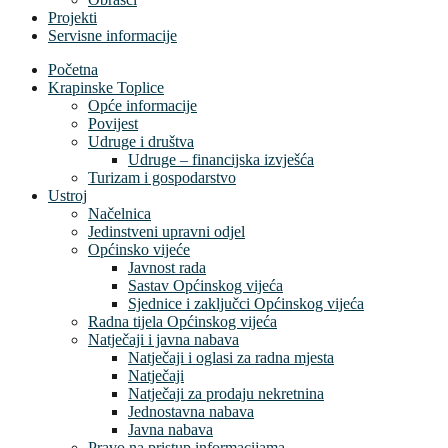
Projekti
Servisne informacije
Početna
Krapinske Toplice
Opće informacije
Povijest
Udruge i društva
Udruge – financijska izvješća
Turizam i gospodarstvo
Ustroj
Načelnica
Jedinstveni upravni odjel
Općinsko vijeće
Javnost rada
Sastav Općinskog vijeća
Sjednice i zaključci Općinskog vijeća
Radna tijela Općinskog vijeća
Natječaji i javna nabava
Natječaji i oglasi za radna mjesta
Natječaji
Natječaji za prodaju nekretnina
Jednostavna nabava
Javna nabava
Pravo na pristup informacijama