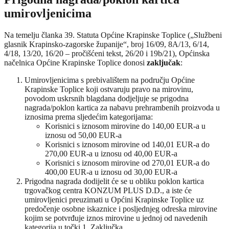
umirovljenicima
Na temelju članka 39. Statuta Općine Krapinske Toplice („Službeni
glasnik Krapinsko-zagorske županije“, broj 16/09, 8A/13, 6/14,
4/18, 13/20, 16/20 – pročišćeni tekst, 26/20 i 19b/21), Općinska
načelnica Općine Krapinske Toplice donosi
zaključak
:
Umirovljenicima s prebivalištem na području Općine
Krapinske Toplice koji ostvaruju pravo na mirovinu,
povodom uskrsnih blagdana dodjeljuje se prigodna
nagrada/poklon kartica za nabavu prehrambenih proizvoda u
iznosima prema sljedećim kategorijama:
Korisnici s iznosom mirovine do 140,00 EUR-a u
iznosu od 50,00 EUR-a
Korisnici s iznosom mirovine od 140,01 EUR-a do
270,00 EUR-a u iznosu od 40,00 EUR-a
Korisnici s iznosom mirovine od 270,01 EUR-a do
400,00 EUR-a u iznosu od 30,00 EUR-a
Prigodna nagrada dodijelit će se u obliku poklon kartica
trgovačkog centra KONZUM PLUS D.D., a iste će
umirovljenici preuzimati u Općini Krapinske Toplice uz
predočenje osobne iskaznice i posljednjeg odreska mirovine
kojim se potvrđuje iznos mirovine u jednoj od navedenih
kategorija u točki 1. Zaključka.