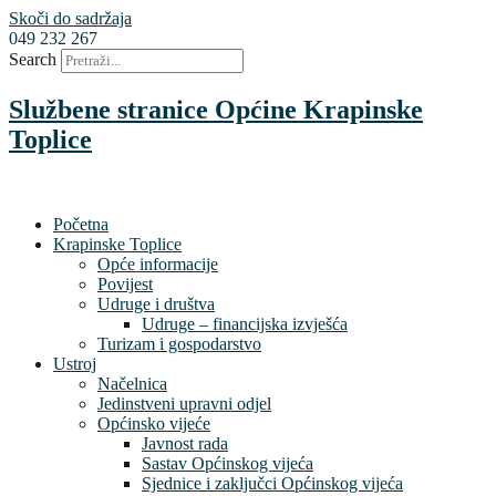
Skoči do sadržaja
049 232 267
Search
Službene stranice Općine Krapinske
Toplice
Početna
Krapinske Toplice
Opće informacije
Povijest
Udruge i društva
Udruge – financijska izvješća
Turizam i gospodarstvo
Ustroj
Načelnica
Jedinstveni upravni odjel
Općinsko vijeće
Javnost rada
Sastav Općinskog vijeća
Sjednice i zaključci Općinskog vijeća