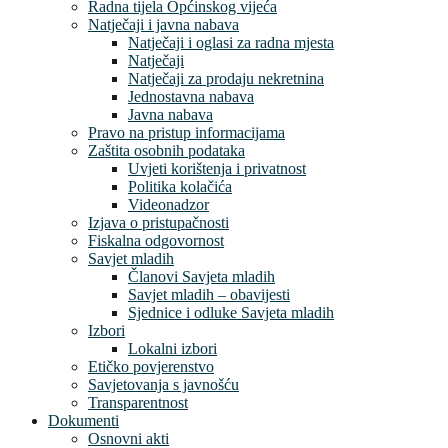
Radna tijela Općinskog vijeća
Natječaji i javna nabava
Natječaji i oglasi za radna mjesta
Natječaji
Natječaji za prodaju nekretnina
Jednostavna nabava
Javna nabava
Pravo na pristup informacijama
Zaštita osobnih podataka
Uvjeti korištenja i privatnost
Politika kolačića
Videonadzor
Izjava o pristupačnosti
Fiskalna odgovornost
Savjet mladih
Članovi Savjeta mladih
Savjet mladih – obavijesti
Sjednice i odluke Savjeta mladih
Izbori
Lokalni izbori
Etičko povjerenstvo
Savjetovanja s javnošću
Transparentnost
Dokumenti
Osnovni akti