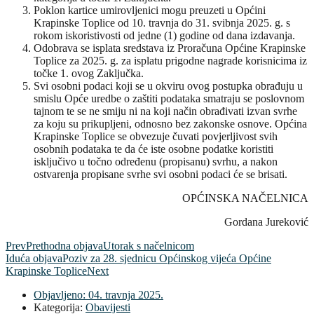
Poklon kartice umirovljenici mogu preuzeti u Općini
Krapinske Toplice od 10. travnja do 31. svibnja 2025. g. s
rokom iskoristivosti od jedne (1) godine od dana izdavanja.
Odobrava se isplata sredstava iz Proračuna Općine Krapinske
Toplice za 2025. g. za isplatu prigodne nagrade korisnicima iz
točke 1. ovog Zaključka.
Svi osobni podaci koji se u okviru ovog postupka obrađuju u
smislu Opće uredbe o zaštiti podataka smatraju se poslovnom
tajnom te se ne smiju ni na koji način obrađivati izvan svrhe
za koju su prikupljeni, odnosno bez zakonske osnove. Općina
Krapinske Toplice se obvezuje čuvati povjerljivost svih
osobnih podataka te da će iste osobne podatke koristiti
isključivo u točno određenu (propisanu) svrhu, a nakon
ostvarenja propisane svrhe svi osobni podaci će se brisati.
OPĆINSKA NAČELNICA
Gordana Jureković
Prev
Prethodna objava
Utorak s načelnicom
Iduća objava
Poziv za 28. sjednicu Općinskog vijeća Općine
Krapinske Toplice
Next
Objavljeno:
04. travnja 2025.
Kategorija:
Obavijesti