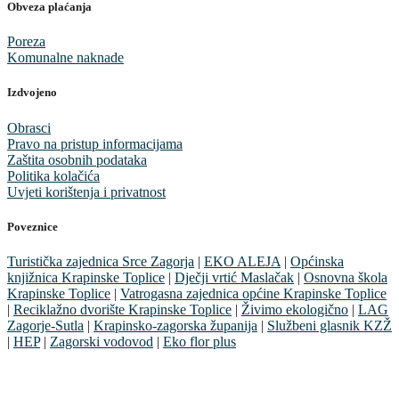
Obveza plaćanja
Poreza
Komunalne naknade
Izdvojeno
Obrasci
Pravo na pristup informacijama
Zaštita osobnih podataka
Politika kolačića
Uvjeti korištenja i privatnost
Poveznice
Turistička zajednica Srce Zagorja
|
EKO ALEJA
|
Općinska
knjižnica Krapinske Toplice
|
Dječji vrtić Maslačak
|
Osnovna škola
Krapinske Toplice
|
Vatrogasna zajednica općine Krapinske Toplice
|
Reciklažno dvorište Krapinske Toplice
|
Živimo ekologično
|
LAG
Zagorje-Sutla
|
Krapinsko-zagorska županija
|
Službeni glasnik KZŽ
|
HEP
|
Zagorski vodovod
|
Eko flor plus