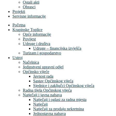
Ostali akti
Obrasci
Projekti
Servisne informacije
Početna
Krapinske Toplice
Opće informacije
Povijest
Udruge i društva
Udruge – financijska izvješća
Turizam i gospodarstvo
Ustroj
Načelnica
Jedinstveni upravni odjel
Općinsko vijeće
Javnost rada
Sastav Općinskog vijeća
Sjednice i zaključci Općinskog vijeća
Radna tijela Općinskog vijeća
Natječaji i javna nabava
Natječaji i oglasi za radna mjesta
Natječaji
Natječaji za prodaju nekretnina
Jednostavna nabava