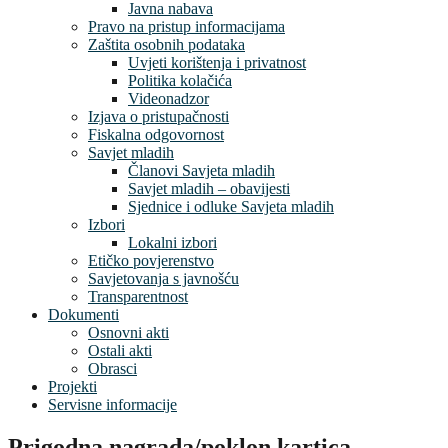
Javna nabava
Pravo na pristup informacijama
Zaštita osobnih podataka
Uvjeti korištenja i privatnost
Politika kolačića
Videonadzor
Izjava o pristupačnosti
Fiskalna odgovornost
Savjet mladih
Članovi Savjeta mladih
Savjet mladih – obavijesti
Sjednice i odluke Savjeta mladih
Izbori
Lokalni izbori
Etičko povjerenstvo
Savjetovanja s javnošću
Transparentnost
Dokumenti
Osnovni akti
Ostali akti
Obrasci
Projekti
Servisne informacije
Prigodna nagrada/poklon kartica