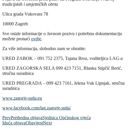
tradicijskih i umjetničkih obrta
Ulica grada Vukovara 78
10000 Zagreb
Sve ostale informacije o Javnom pozivu i potrebnu dokumentaciju
možete pronaći
ovdje
.
Za više informacija, slobodno nam se obratite:
URED ZABOK – 091 752 2375, Tajana Broz, voditeljica LAG-a
URED ZAGORSKA SELA 099 423 7151, Blanka Stipčić Berić,
stručna suradnica
URED PREGRADA – 099 423 7161, Jelena Vuk Lipnjak, stručna
suradnica
www.zagorje-sutla.eu
www.facebook.com/lag.zagorje.sutla/
Prev
Prethodna objava
Sjednica Općinskog vijeća
Iduća objava
Obavijest
Next