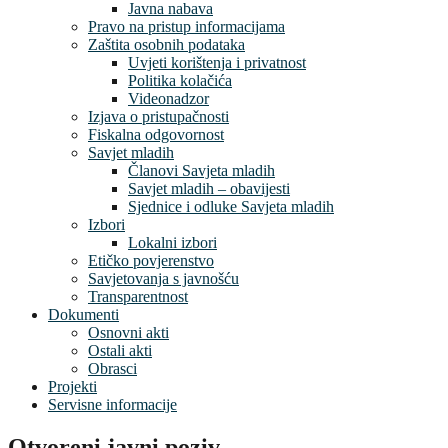
Javna nabava
Pravo na pristup informacijama
Zaštita osobnih podataka
Uvjeti korištenja i privatnost
Politika kolačića
Videonadzor
Izjava o pristupačnosti
Fiskalna odgovornost
Savjet mladih
Članovi Savjeta mladih
Savjet mladih – obavijesti
Sjednice i odluke Savjeta mladih
Izbori
Lokalni izbori
Etičko povjerenstvo
Savjetovanja s javnošću
Transparentnost
Dokumenti
Osnovni akti
Ostali akti
Obrasci
Projekti
Servisne informacije
Otvoreni javni poziv