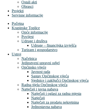
Ostali akti
Obrasci
Projekti
Servisne informacije
Početna
Krapinske Toplice
Opće informacije
Povijest
Udruge i društva
Udruge – financijska izvješća
Turizam i gospodarstvo
Ustroj
Načelnica
Jedinstveni upravni odjel
Općinsko vijeće
Javnost rada
Sastav Općinskog vijeća
Sjednice i zaključci Općinskog vijeća
Radna tijela Općinskog vijeća
Natječaji i javna nabava
Natječaji i oglasi za radna mjesta
Natječaji
Natječaji za prodaju nekretnina
Jednostavna nabava