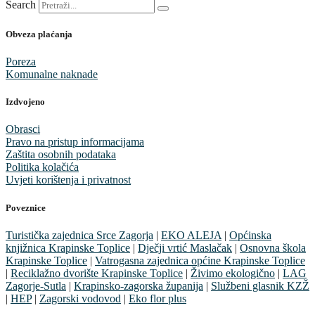
Search
Obveza plaćanja
Poreza
Komunalne naknade
Izdvojeno
Obrasci
Pravo na pristup informacijama
Zaštita osobnih podataka
Politika kolačića
Uvjeti korištenja i privatnost
Poveznice
Turistička zajednica Srce Zagorja
|
EKO ALEJA
|
Općinska
knjižnica Krapinske Toplice
|
Dječji vrtić Maslačak
|
Osnovna škola
Krapinske Toplice
|
Vatrogasna zajednica općine Krapinske Toplice
|
Reciklažno dvorište Krapinske Toplice
|
Živimo ekologično
|
LAG
Zagorje-Sutla
|
Krapinsko-zagorska županija
|
Službeni glasnik KZŽ
|
HEP
|
Zagorski vodovod
|
Eko flor plus