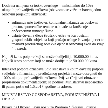
Dodatna namjena za troškove/usluge – maksimalno do 10%
ukupnih prihvatljivih troškova (obavezno se veže uz barem jednu
osnovnu projektnu aktivnost):
sufinanciranje troškova: komunalne naknade za poslovni
prostor, spomeničke rente te naknade za korištenje
općekorisnih funkcija šuma
usluge čuvanja djece (trošak dječjeg vrtića i ostalih
gospodarskih subjekata koji pružaju usluge čuvanja djece) te
troškovi produženog boravka djece u osnovnoj školi do kraja
4. razreda.
Najniži iznos potpore koji se može dodijeliti je 10.000,00 kuna.
Najviši iznos potpore koji se može dodijeliti je 50.000,00 kuna.
Intenzitet potpore označava udio sredstava s kojim davatelj potpore
sudjeluje u financiranju predloženog projekta i može dosegnuti do
100% ukupno prihvatljivih troškova. Prijava (Prijavni obrazac s
propisanom dokumentacijom) se podnosi Ministarstvu neposredno
ili putem pošte od 1.6.2017. godine na adresu:
MINISTARSTVO GOSPODARSTVA, PODUZETNIŠTVA I
OBRTA
Prijava na Otvoreni javni poziv za Program
Očuvanje i razvoj