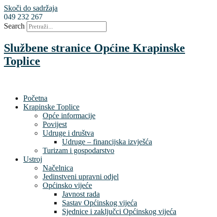
Skoči do sadržaja
049 232 267
Search
Službene stranice Općine Krapinske
Toplice
Početna
Krapinske Toplice
Opće informacije
Povijest
Udruge i društva
Udruge – financijska izvješća
Turizam i gospodarstvo
Ustroj
Načelnica
Jedinstveni upravni odjel
Općinsko vijeće
Javnost rada
Sastav Općinskog vijeća
Sjednice i zaključci Općinskog vijeća