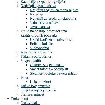
Radna tijela Općinskog vijeća
Natječaji i javna nabava
Natječaji i oglasi za radna mjesta
Natječaji
Natječaji za prodaju nekretnina
Jednostavna nabava
Javna nabava
Pravo na pristup informacijama
Zaštita osobnih podataka
Uvjeti korištenja i privatnost
Politika kolačića
Videonadzor
Izjava o pristupačnosti
Fiskalna odgovornost
Savjet mladih
Članovi Savjeta mladih
Savjet mladih – obavijesti
Sjednice i odluke Savjeta mladih
Izbori
Lokalni izbori
Etičko povjerenstvo
Savjetovanja s javnošću
Transparentnost
Dokumenti
Osnovni akti