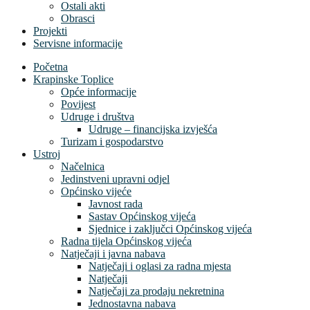
Ostali akti
Obrasci
Projekti
Servisne informacije
Početna
Krapinske Toplice
Opće informacije
Povijest
Udruge i društva
Udruge – financijska izvješća
Turizam i gospodarstvo
Ustroj
Načelnica
Jedinstveni upravni odjel
Općinsko vijeće
Javnost rada
Sastav Općinskog vijeća
Sjednice i zaključci Općinskog vijeća
Radna tijela Općinskog vijeća
Natječaji i javna nabava
Natječaji i oglasi za radna mjesta
Natječaji
Natječaji za prodaju nekretnina
Jednostavna nabava