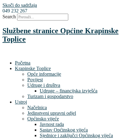
Skoči do sadržaja
049 232 267
Search
Službene stranice Općine Krapinske
Toplice
Početna
Krapinske Toplice
Opće informacije
Povijest
Udruge i društva
Udruge – financijska izvješća
Turizam i gospodarstvo
Ustroj
Načelnica
Jedinstveni upravni odjel
Općinsko vijeće
Javnost rada
Sastav Općinskog vijeća
Sjednice i zaključci Općinskog vijeća