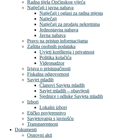
Radna tijela Općinskog vijeća
Natječaji i javna nabava
Natječaji i oglasi za radna mjesta
Natječaji
Natječaji za prodaju nekretnina
Jednostavna nabava
Javna nabava
Pravo na pristup informacijama
Zaštita osobnih podataka
Uvjeti korištenja i privatnost
Politika kolačića
Videonadzor
Izjava o pristupačnosti
Fiskalna odgovornost
Savjet mladih
Članovi Savjeta mladih
Savjet mladih – obavijesti
Sjednice i odluke Savjeta mladih
Izbori
Lokalni izbori
Etičko povjerenstvo
Savjetovanja s javnošću
Transparentnost
Dokumenti
Osnovni akti