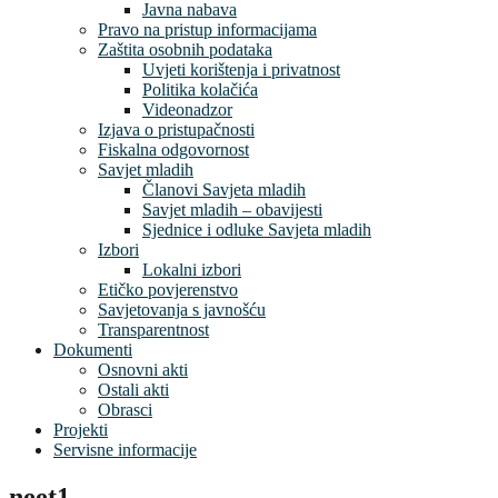
Javna nabava
Pravo na pristup informacijama
Zaštita osobnih podataka
Uvjeti korištenja i privatnost
Politika kolačića
Videonadzor
Izjava o pristupačnosti
Fiskalna odgovornost
Savjet mladih
Članovi Savjeta mladih
Savjet mladih – obavijesti
Sjednice i odluke Savjeta mladih
Izbori
Lokalni izbori
Etičko povjerenstvo
Savjetovanja s javnošću
Transparentnost
Dokumenti
Osnovni akti
Ostali akti
Obrasci
Projekti
Servisne informacije
neet1