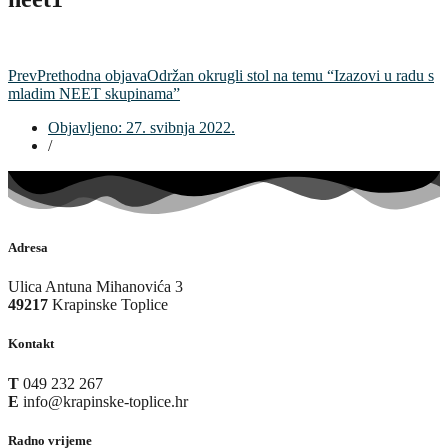
Prev
Prethodna objava
Održan okrugli stol na temu “Izazovi u radu s
mladim NEET skupinama”
Objavljeno:
27. svibnja 2022.
/
Adresa
Ulica Antuna Mihanovića 3
49217
Krapinske Toplice
Kontakt
T
049 232 267
E
info@krapinske-toplice.hr
Radno vrijeme