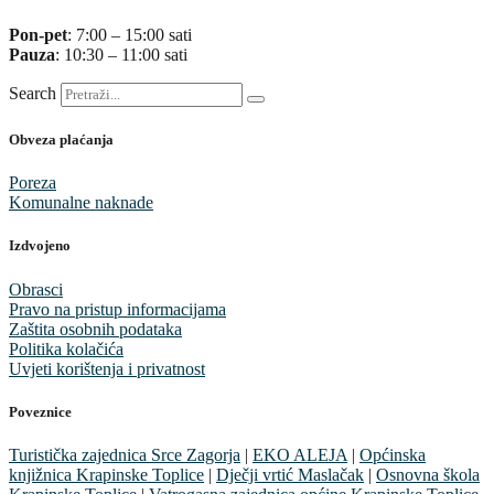
Pon-pet
: 7:00 – 15:00 sati
Pauza
: 10:30 – 11:00 sati
Search
Obveza plaćanja
Poreza
Komunalne naknade
Izdvojeno
Obrasci
Pravo na pristup informacijama
Zaštita osobnih podataka
Politika kolačića
Uvjeti korištenja i privatnost
Poveznice
Turistička zajednica Srce Zagorja
|
EKO ALEJA
|
Općinska
knjižnica Krapinske Toplice
|
Dječji vrtić Maslačak
|
Osnovna škola