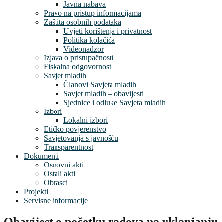
Javna nabava
Pravo na pristup informacijama
Zaštita osobnih podataka
Uvjeti korištenja i privatnost
Politika kolačića
Videonadzor
Izjava o pristupačnosti
Fiskalna odgovornost
Savjet mladih
Članovi Savjeta mladih
Savjet mladih – obavijesti
Sjednice i odluke Savjeta mladih
Izbori
Lokalni izbori
Etičko povjerenstvo
Savjetovanja s javnošću
Transparentnost
Dokumenti
Osnovni akti
Ostali akti
Obrasci
Projekti
Servisne informacije
Obavijest o početku radova na uklanjanju