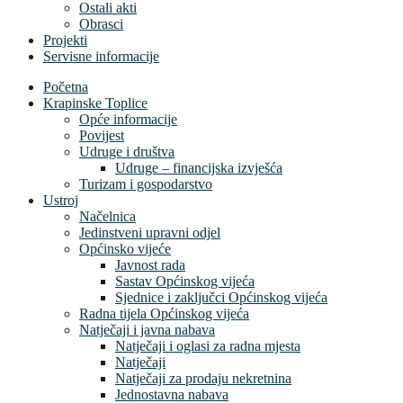
Ostali akti
Obrasci
Projekti
Servisne informacije
Početna
Krapinske Toplice
Opće informacije
Povijest
Udruge i društva
Udruge – financijska izvješća
Turizam i gospodarstvo
Ustroj
Načelnica
Jedinstveni upravni odjel
Općinsko vijeće
Javnost rada
Sastav Općinskog vijeća
Sjednice i zaključci Općinskog vijeća
Radna tijela Općinskog vijeća
Natječaji i javna nabava
Natječaji i oglasi za radna mjesta
Natječaji
Natječaji za prodaju nekretnina
Jednostavna nabava