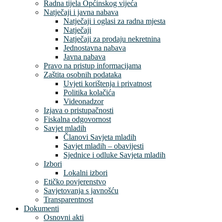
Radna tijela Općinskog vijeća
Natječaji i javna nabava
Natječaji i oglasi za radna mjesta
Natječaji
Natječaji za prodaju nekretnina
Jednostavna nabava
Javna nabava
Pravo na pristup informacijama
Zaštita osobnih podataka
Uvjeti korištenja i privatnost
Politika kolačića
Videonadzor
Izjava o pristupačnosti
Fiskalna odgovornost
Savjet mladih
Članovi Savjeta mladih
Savjet mladih – obavijesti
Sjednice i odluke Savjeta mladih
Izbori
Lokalni izbori
Etičko povjerenstvo
Savjetovanja s javnošću
Transparentnost
Dokumenti
Osnovni akti