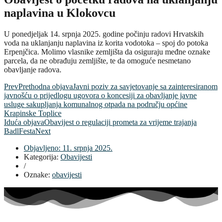
naplavina u Klokovcu
U ponedjeljak 14. srpnja 2025. godine počinju radovi Hrvatskih
voda na uklanjanju naplavina iz korita vodotoka – spoj do potoka
Erpenjčica. Molimo vlasnike zemljišta da osiguraju međne oznake
parcela, da ne obrađuju zemljište, te da omoguće nesmetano
obavljanje radova.
Prev
Prethodna objava
Javni poziv za savjetovanje sa zainteresiranom
javnošću o prijedlogu ugovora o koncesiji za obavljanje javne
usluge sakupljanja komunalnog otpada na području općine
Krapinske Toplice
Iduća objava
Obavijest o regulaciji prometa za vrijeme trajanja
BadlFesta
Next
Objavljeno:
11. srpnja 2025.
Kategorija:
Obavijesti
/
Oznake:
obavijesti