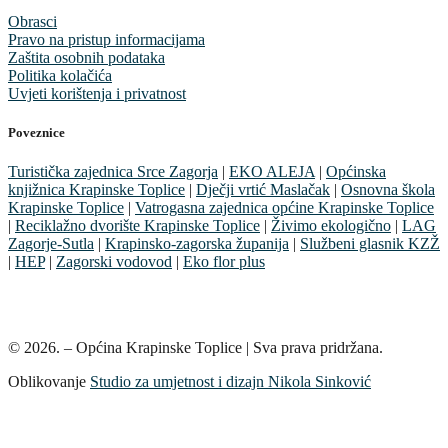
Obrasci
Pravo na pristup informacijama
Zaštita osobnih podataka
Politika kolačića
Uvjeti korištenja i privatnost
Poveznice
Turistička zajednica Srce Zagorja
|
EKO ALEJA
|
Općinska
knjižnica Krapinske Toplice
|
Dječji vrtić Maslačak
|
Osnovna škola
Krapinske Toplice
|
Vatrogasna zajednica općine Krapinske Toplice
|
Reciklažno dvorište Krapinske Toplice
|
Živimo ekologično
|
LAG
Zagorje-Sutla
|
Krapinsko-zagorska županija
|
Službeni glasnik KZŽ
|
HEP
|
Zagorski vodovod
|
Eko flor plus
© 2026. – Općina Krapinske Toplice | Sva prava pridržana.
Oblikovanje
Studio za umjetnost i dizajn Nikola Sinković