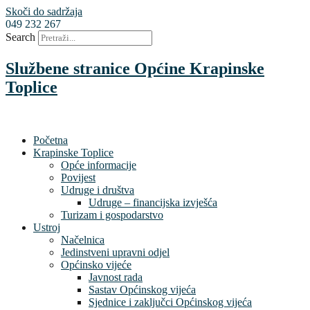
Skoči do sadržaja
049 232 267
Search
Službene stranice Općine Krapinske
Toplice
Početna
Krapinske Toplice
Opće informacije
Povijest
Udruge i društva
Udruge – financijska izvješća
Turizam i gospodarstvo
Ustroj
Načelnica
Jedinstveni upravni odjel
Općinsko vijeće
Javnost rada
Sastav Općinskog vijeća
Sjednice i zaključci Općinskog vijeća