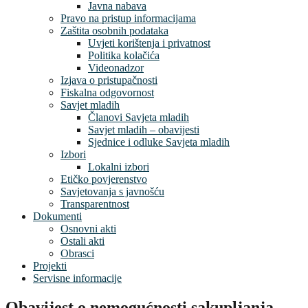
Javna nabava
Pravo na pristup informacijama
Zaštita osobnih podataka
Uvjeti korištenja i privatnost
Politika kolačića
Videonadzor
Izjava o pristupačnosti
Fiskalna odgovornost
Savjet mladih
Članovi Savjeta mladih
Savjet mladih – obavijesti
Sjednice i odluke Savjeta mladih
Izbori
Lokalni izbori
Etičko povjerenstvo
Savjetovanja s javnošću
Transparentnost
Dokumenti
Osnovni akti
Ostali akti
Obrasci
Projekti
Servisne informacije
Obavijest o nemogućnosti sakupljanja