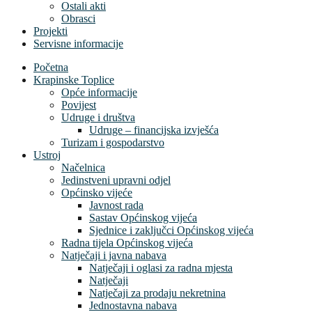
Ostali akti
Obrasci
Projekti
Servisne informacije
Početna
Krapinske Toplice
Opće informacije
Povijest
Udruge i društva
Udruge – financijska izvješća
Turizam i gospodarstvo
Ustroj
Načelnica
Jedinstveni upravni odjel
Općinsko vijeće
Javnost rada
Sastav Općinskog vijeća
Sjednice i zaključci Općinskog vijeća
Radna tijela Općinskog vijeća
Natječaji i javna nabava
Natječaji i oglasi za radna mjesta
Natječaji
Natječaji za prodaju nekretnina
Jednostavna nabava