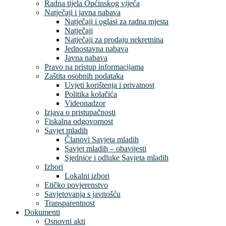
Radna tijela Općinskog vijeća
Natječaji i javna nabava
Natječaji i oglasi za radna mjesta
Natječaji
Natječaji za prodaju nekretnina
Jednostavna nabava
Javna nabava
Pravo na pristup informacijama
Zaštita osobnih podataka
Uvjeti korištenja i privatnost
Politika kolačića
Videonadzor
Izjava o pristupačnosti
Fiskalna odgovornost
Savjet mladih
Članovi Savjeta mladih
Savjet mladih – obavijesti
Sjednice i odluke Savjeta mladih
Izbori
Lokalni izbori
Etičko povjerenstvo
Savjetovanja s javnošću
Transparentnost
Dokumenti
Osnovni akti