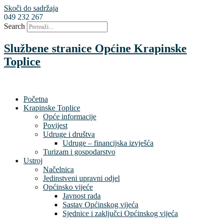
Skoči do sadržaja
049 232 267
Search
Službene stranice Općine Krapinske
Toplice
Početna
Krapinske Toplice
Opće informacije
Povijest
Udruge i društva
Udruge – financijska izvješća
Turizam i gospodarstvo
Ustroj
Načelnica
Jedinstveni upravni odjel
Općinsko vijeće
Javnost rada
Sastav Općinskog vijeća
Sjednice i zaključci Općinskog vijeća