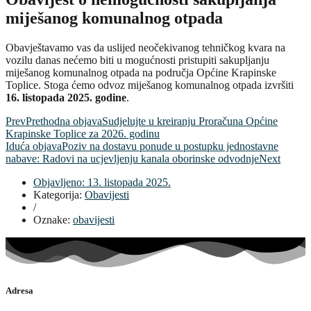
miješanog komunalnog otpada
Obavještavamo vas da uslijed neočekivanog tehničkog kvara na
vozilu danas nećemo biti u mogućnosti pristupiti sakupljanju
miješanog komunalnog otpada na područja Općine Krapinske
Toplice. Stoga ćemo odvoz miješanog komunalnog otpada izvršiti
16. listopada 2025. godine
.
Prev
Prethodna objava
Sudjelujte u kreiranju Proračuna Općine
Krapinske Toplice za 2026. godinu
Iduća objava
Poziv na dostavu ponude u postupku jednostavne
nabave: Radovi na ucjevljenju kanala oborinske odvodnje
Next
Objavljeno:
13. listopada 2025.
Kategorija:
Obavijesti
/
Oznake:
obavijesti
Adresa