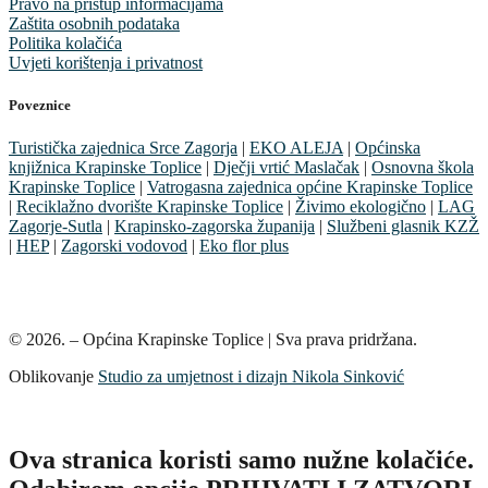
Pravo na pristup informacijama
Zaštita osobnih podataka
Politika kolačića
Uvjeti korištenja i privatnost
Poveznice
Turistička zajednica Srce Zagorja
|
EKO ALEJA
|
Općinska
knjižnica Krapinske Toplice
|
Dječji vrtić Maslačak
|
Osnovna škola
Krapinske Toplice
|
Vatrogasna zajednica općine Krapinske Toplice
|
Reciklažno dvorište Krapinske Toplice
|
Živimo ekologično
|
LAG
Zagorje-Sutla
|
Krapinsko-zagorska županija
|
Službeni glasnik KZŽ
|
HEP
|
Zagorski vodovod
|
Eko flor plus
© 2026. – Općina Krapinske Toplice | Sva prava pridržana.
Oblikovanje
Studio za umjetnost i dizajn Nikola Sinković
Ova stranica koristi samo nužne kolačiće.