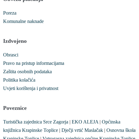
Poreza
Komunalne naknade
Izdvojeno
Obrasci
Pravo na pristup informacijama
Zaštita osobnih podataka
Politika kolačića
Uvjeti korištenja i privatnost
Poveznice
Turistička zajednica Srce Zagorja
|
EKO ALEJA
|
Općinska
knjižnica Krapinske Toplice
|
Dječji vrtić Maslačak
|
Osnovna škola
Krapinske Toplice
|
Vatrogasna zajednica općine Krapinske Toplice