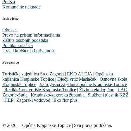
Poreza
Komunalne naknade
Izdvojeno
Obrasci
Pravo na pristup informacijama
Zaštita osobnih podataka
Politika kolačića
Uvjeti korištenja i privatnost
Poveznice
Turistička zajednica Srce Zagorja
|
EKO ALEJA
|
Općinska
knjižnica Krapinske Toplice
|
Dječji vrtić Maslačak
|
Osnovna škola
Krapinske Toplice
|
Vatrogasna zajednica općine Krapinske Toplice
|
Reciklažno dvorište Krapinske Toplice
|
Živimo ekologično
|
LAG
Zagorje-Sutla
|
Krapinsko-zagorska županija
|
Službeni glasnik KZŽ
|
HEP
|
Zagorski vodovod
|
Eko flor plus
© 2026. – Općina Krapinske Toplice | Sva prava pridržana.