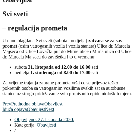
Svi sveti
– regulacija prometa
U dane blagdana Svi sveti (subota i nedjelja)
zatvara se za sav
promet
(osim vatrogasnih vozila i vozila stanara) Ulica dr. Marcela
Majseca od Ulice Lovački put do Mirne ulice i Mirna ulica od Ulice
dr. Marcela Majseca do završetka i to u vremenu:
subota
31. listopada od 12.00 do 16.00
sati
nedjelja
1. studenoga od 8.00 do 17.00
sati
Za vrijeme trajanja zabrane prometa vršit će se prijevoz teško
pokretnih osoba sa vatrogasnim vozilima svakih sat sa autobusne
stanice uz strogo pridržavanje svih propisanih epidemioloških mjera.
Prev
Prethodna objava
Obavijest
Iduća objava
Obavijest
Next
Objavljeno:
27. listopada 2020.
Kategorija:
Obavijesti
/