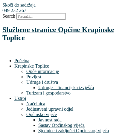
Skoči do sadržaja
049 232 267
Search
Službene stranice Općine Krapinske
Toplice
Početna
Krapinske Toplice
Opće informacije
Povijest
Udruge i društva
Udruge – financijska izvješća
Turizam i gospodarstvo
Ustroj
Načelnica
Jedinstveni upravni odjel
Općinsko vijeće
Javnost rada
Sastav Općinskog vijeća
Sjednice i zaključci Općinskog vijeća