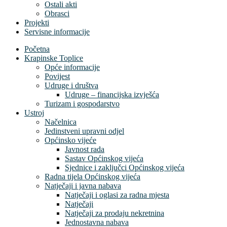
Ostali akti
Obrasci
Projekti
Servisne informacije
Početna
Krapinske Toplice
Opće informacije
Povijest
Udruge i društva
Udruge – financijska izvješća
Turizam i gospodarstvo
Ustroj
Načelnica
Jedinstveni upravni odjel
Općinsko vijeće
Javnost rada
Sastav Općinskog vijeća
Sjednice i zaključci Općinskog vijeća
Radna tijela Općinskog vijeća
Natječaji i javna nabava
Natječaji i oglasi za radna mjesta
Natječaji
Natječaji za prodaju nekretnina
Jednostavna nabava