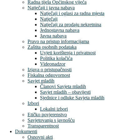
Radna tijela Općinskog vijeća
Natječaji i javna nabava
Natječaji i oglasi za radna mjesta
Natječaji
Natječaji za prodaju nekretnina
Jednostavna nabava
Javna nabava
Pravo na pristup informacijama
Zaštita osobnih podataka
Uvjeti korištenja i privatnost
Politika kolačića
Videonadzor
Izjava o pristupačnosti
Fiskalna odgovornost
Savjet mladih
Članovi Savjeta mladih
Savjet mladih – obavijesti
Sjednice i odluke Savjeta mladih
Izbori
Lokalni izbori
Etičko povjerenstvo
Savjetovanja s javnošću
Transparentnost
Dokumenti
Osnovni akti