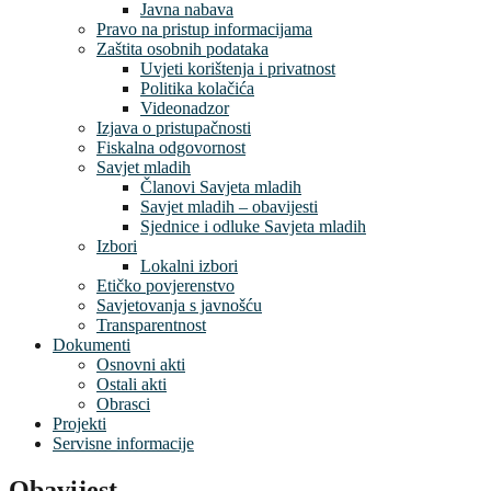
Javna nabava
Pravo na pristup informacijama
Zaštita osobnih podataka
Uvjeti korištenja i privatnost
Politika kolačića
Videonadzor
Izjava o pristupačnosti
Fiskalna odgovornost
Savjet mladih
Članovi Savjeta mladih
Savjet mladih – obavijesti
Sjednice i odluke Savjeta mladih
Izbori
Lokalni izbori
Etičko povjerenstvo
Savjetovanja s javnošću
Transparentnost
Dokumenti
Osnovni akti
Ostali akti
Obrasci
Projekti
Servisne informacije
Obavijest