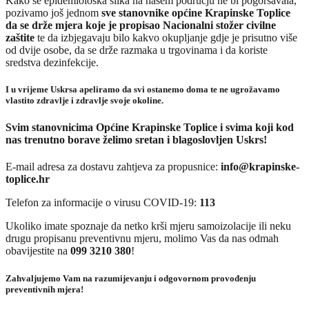
Kako se epidemiološka slika na našem području ne bi pogoršavala,
pozivamo još jednom
sve stanovnike općine Krapinske Toplice
da se drže mjera koje je propisao Nacionalni stožer civilne
zaštite
te da izbjegavaju bilo kakvo okupljanje gdje je prisutno više
od dvije osobe, da se drže razmaka u trgovinama i da koriste
sredstva dezinfekcije.
I u vrijeme Uskrsa apeliramo da svi ostanemo doma te ne ugrožavamo
vlastito zdravlje i zdravlje svoje okoline.
Svim stanovnicima Općine Krapinske Toplice i svima koji kod
nas trenutno borave želimo sretan i blagoslovljen Uskrs!
E-mail adresa za dostavu zahtjeva za propusnice:
info@krapinske-
toplice.hr
Telefon za informacije o virusu COVID-19:
113
Ukoliko imate spoznaje da netko krši mjeru samoizolacije ili neku
drugu propisanu preventivnu mjeru, molimo Vas da nas odmah
obavijestite na
099 3210 380
!
Zahvaljujemo Vam na razumijevanju i odgovornom provođenju
preventivnih mjera!