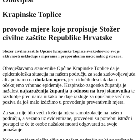
Krapinske Toplice
provode mjere koje propisuje Stožer
civilne zaštite Republike Hrvatske
Stožer civilne zaštite Općine Krapinske Toplice svakodnevno svoje
aktivnosti usklađuje s mjerama i preporukama nacionalnog stožera.
Obavještavamo stanovnike Općine Krapinske Toplice da je
epidemiološka situacija na našem području za sada zadovoljavajuća,
ali apeliramo na
dodatan oprez
, jer u idućih desetak dana
očekujemo vrhunac epidemije. Krapinsko-zagorska županija je
nažalost
najzaraženija županija u odnosu na broj stanovnika
te
razdoblje pred nama nikako ne daje razloge za opuštanje već nas
poziva da još malo izdržimo u provođenju preventivnih mjera.
Za sada nije bilo većih kršenja mjera samoizolacije na našem
području, a vezano uz evidentirane, provedeni su potrebni istražni
postupci te će te osobe nažalost morati odgovarati za svoje
ponašanje.