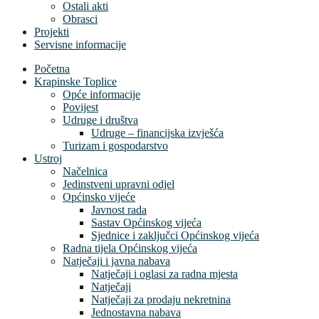
Ostali akti
Obrasci
Projekti
Servisne informacije
Početna
Krapinske Toplice
Opće informacije
Povijest
Udruge i društva
Udruge – financijska izvješća
Turizam i gospodarstvo
Ustroj
Načelnica
Jedinstveni upravni odjel
Općinsko vijeće
Javnost rada
Sastav Općinskog vijeća
Sjednice i zaključci Općinskog vijeća
Radna tijela Općinskog vijeća
Natječaji i javna nabava
Natječaji i oglasi za radna mjesta
Natječaji
Natječaji za prodaju nekretnina
Jednostavna nabava