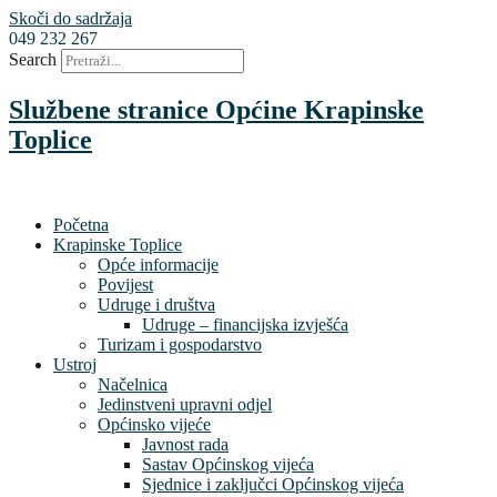
Skoči do sadržaja
049 232 267
Search
Službene stranice Općine Krapinske
Toplice
Početna
Krapinske Toplice
Opće informacije
Povijest
Udruge i društva
Udruge – financijska izvješća
Turizam i gospodarstvo
Ustroj
Načelnica
Jedinstveni upravni odjel
Općinsko vijeće
Javnost rada
Sastav Općinskog vijeća
Sjednice i zaključci Općinskog vijeća