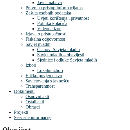
Javna nabava
Pravo na pristup informacijama
Zaštita osobnih podataka
Uvjeti korištenja i privatnost
Politika kolačića
Videonadzor
Izjava o pristupačnosti
Fiskalna odgovornost
Savjet mladih
Članovi Savjeta mladih
Savjet mladih – obavijesti
Sjednice i odluke Savjeta mladih
Izbori
Lokalni izbori
Etičko povjerenstvo
Savjetovanja s javnošću
Transparentnost
Dokumenti
Osnovni akti
Ostali akti
Obrasci
Projekti
Servisne informacije
Obavijest