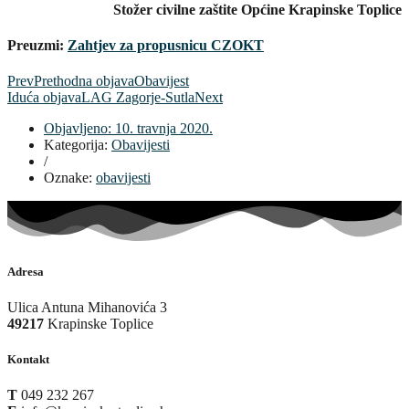
Stožer civilne zaštite Općine Krapinske Toplice
Preuzmi:
Zahtjev za propusnicu CZOKT
Prev
Prethodna objava
Obavijest
Iduća objava
LAG Zagorje-Sutla
Next
Objavljeno:
10. travnja 2020.
Kategorija:
Obavijesti
/
Oznake:
obavijesti
Adresa
Ulica Antuna Mihanovića 3
49217
Krapinske Toplice
Kontakt
T
049 232 267