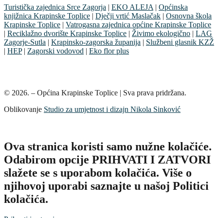
Turistička zajednica Srce Zagorja
|
EKO ALEJA
|
Općinska
knjižnica Krapinske Toplice
|
Dječji vrtić Maslačak
|
Osnovna škola
Krapinske Toplice
|
Vatrogasna zajednica općine Krapinske Toplice
|
Reciklažno dvorište Krapinske Toplice
|
Živimo ekologično
|
LAG
Zagorje-Sutla
|
Krapinsko-zagorska županija
|
Službeni glasnik KZŽ
|
HEP
|
Zagorski vodovod
|
Eko flor plus
© 2026. – Općina Krapinske Toplice | Sva prava pridržana.
Oblikovanje
Studio za umjetnost i dizajn Nikola Sinković
Ova stranica koristi samo nužne kolačiće.
Odabirom opcije PRIHVATI I ZATVORI
slažete se s uporabom kolačića. Više o
njihovoj uporabi saznajte u našoj Politici
kolačića.