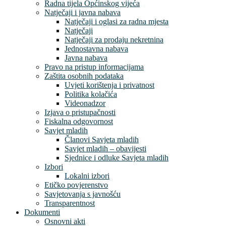
Radna tijela Općinskog vijeća
Natječaji i javna nabava
Natječaji i oglasi za radna mjesta
Natječaji
Natječaji za prodaju nekretnina
Jednostavna nabava
Javna nabava
Pravo na pristup informacijama
Zaštita osobnih podataka
Uvjeti korištenja i privatnost
Politika kolačića
Videonadzor
Izjava o pristupačnosti
Fiskalna odgovornost
Savjet mladih
Članovi Savjeta mladih
Savjet mladih – obavijesti
Sjednice i odluke Savjeta mladih
Izbori
Lokalni izbori
Etičko povjerenstvo
Savjetovanja s javnošću
Transparentnost
Dokumenti
Osnovni akti