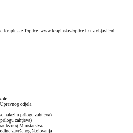
ine Krapinske Toplice www.krapinske-toplice.hr uz objavljeni
kole
 Upravnog odjela
e nalazi u prilogu zahtjeva)
prilogu zahtjeva)
 nadležnog Ministarstva.
godine završenog školovanja