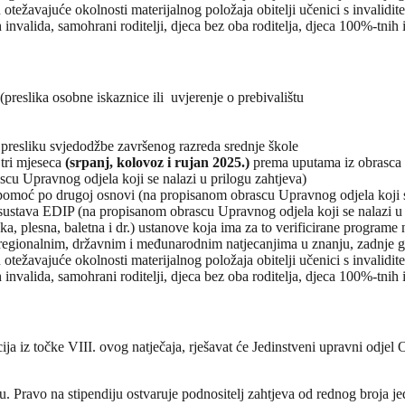
 otežavajuće okolnosti materijalnog položaja obitelji učenici s invalidi
 invalida, samohrani roditelji, djeca bez oba roditelja, djeca 100%-tnih 
 (preslika osobne iskaznice ili uvjerenje o prebivalištu
e presliku svjedodžbe završenog razreda srednje škole
 tri mjeseca
(srpanj, kolovoz i rujan 2025.)
prema uputama iz obrasca
cu Upravnog odjela koji se nalazi u prilogu zahtjeva)
u pomoć po drugoj osnovi (na propisanom obrascu Upravnog odjela koji s
 sustava EDIP (na propisanom obrascu Upravnog odjela koji se nalazi u 
ka, plesna, baletna i dr.) ustanove koja ima za to verificirane programe
regionalnim, državnim i međunarodnim natjecanjima u znanju, zadnje 
 otežavajuće okolnosti materijalnog položaja obitelji učenici s invalidi
 invalida, samohrani roditelji, djeca bez oba roditelja, djeca 100%-tnih 
ja iz točke VIII. ovog natječaja, rješavat će Jedinstveni upravni odje
. Pravo na stipendiju ostvaruje podnositelj zahtjeva od rednog broja jed