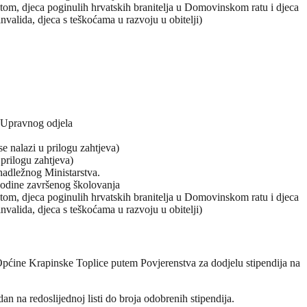
tetom, djeca poginulih hrvatskih branitelja u Domovinskom ratu i djeca
invalida, djeca s teškoćama u razvoju u obitelji)
 Upravnog odjela
e nalazi u prilogu zahtjeva)
prilogu zahtjeva)
 nadležnog Ministarstva.
godine završenog školovanja
tetom, djeca poginulih hrvatskih branitelja u Domovinskom ratu i djeca
invalida, djeca s teškoćama u razvoju u obitelji)
l Općine Krapinske Toplice putem Povjerenstva za dodjelu stipendija na
an na redoslijednoj listi do broja odobrenih stipendija.