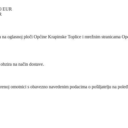
,00 EUR
R
ja na oglasnoj ploči Općine Krapinske Toplice i mrežnim stranicama O
z obzira na način dostave.
vorenoj omotnici s obavezno navedenim podacima o pošiljatelju na poleđ