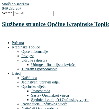
Skoči do sadržaja
049 232 267
Search
Službene stranice Općine Krapinske Topli
Početna
Krapinske Toplice
Opće informacije
Povijest
Udruge i društva
Udruge – financijska izvješća
Turizam i gospodarstvo
Ustroj
Načelnica
Jedinstveni upravni odjel
Općinsko vijeće
Javnost rada
Sastav Općinskog vijeća
Sjednice i zaključci Općinskog vijeća
Radna tijela Općinskog vijeća
Natječaji i javna nabava