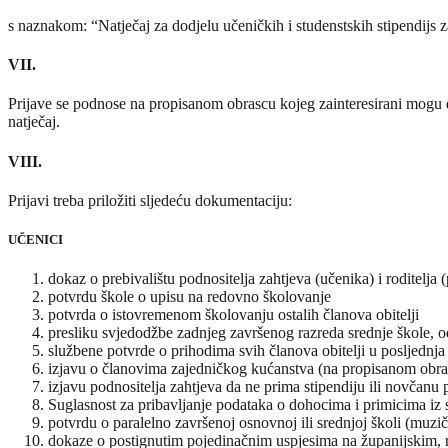
s naznakom: “Natječaj za dodjelu učeničkih i studenstskih stipendijs
VII.
Prijave se podnose na propisanom obrascu kojeg zainteresirani mogu d
natječaj.
VIII.
Prijavi treba priložiti sljedeću dokumentaciju:
UČENICI
dokaz o prebivalištu podnositelja zahtjeva (učenika) i roditelja 
potvrdu škole o upisu na redovno školovanje
potvrda o istovremenom školovanju ostalih članova obitelji
presliku svjedodžbe zadnjeg završenog razreda srednje škole,
službene potvrde o prihodima svih članova obitelji u posljednja
izjavu o članovima zajedničkog kućanstva (na propisanom obras
izjavu podnositelja zahtjeva da ne prima stipendiju ili novčan
Suglasnost za pribavljanje podataka o dohocima i primicima iz
potvrdu o paralelno završenoj osnovnoj ili srednjoj školi (muzič
dokaze o postignutim pojedinačnim uspjesima na županijskim, 