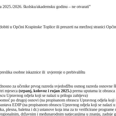
 za 2025./2026. školsku/akademsku godinu – ne otvarati”
obiti u Općini Krapinske Toplice ili preuzeti na mrežnoj stranici Opć
(preslika osobne iskaznice ili uvjerenje o prebivalištu
 odnosno za učenike prvog razreda svjedodžbu osmog razreda osnovne š
 tri mjeseca
(srpanj, kolovoz i rujan 2025.)
prema uputama iz obrasca
cu Upravnog odjela koji se nalazi u prilogu zahtjeva)
u pomoć po drugoj osnovi (na propisanom obrascu Upravnog odjela koji s
 sustava EDIP (na propisanom obrascu Upravnog odjela koji se nalazi u 
ka, plesna, baletna i dr.) ustanove koja ima za to verificirane programe
regionalnim, državnim i međunarodnim natjecanjima u znanju, zadnje 