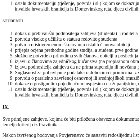
ostalu dokumentaciju (rješenje, potvrda i sl.) kojom se dokazuju
invalida hrvatskih branitelja iz Domovinskog rata, djeca civilnih
STUDENTI
dokaz o prebivalištu podnositelja zahtjeva (studenta) i roditelja
potvrdu visokog učilišta o statusu redovitog studenta
potvrda o istovremenom školovanju ostalih članova obitelji
prijepis ocjena prethodne godine studija, a studenti prve godin
službene potvrde o prihodima svih članova obitelji u posljednja
izjavu o članovima zajedničkog kućanstva (na propisanom obras
izjavu podnositelja zahtjeva da ne prima stipendiju ili novčan
Suglasnost za pribavljanje podataka o dohocima i primicima iz
potvrdu o paralelno završenoj osnovnoj ili srednjoj školi (muzič
dokaze o postignutim pojedinačnim uspjesima na županijskim, 
ostalu dokumentaciju (rješenje, potvrda i sl.) kojom se dokazuju
invalida hrvatskih branitelja iz Domovinskog rata, djeca civilnih
IX.
Sve primljene zahtjeve, kojima će biti priložena obavezna dokumentaci
temelju kriterija iz Pravilnika.
Nakon izvršenog bodovanja Povjerenstvo će sastaviti redoslijednu listu