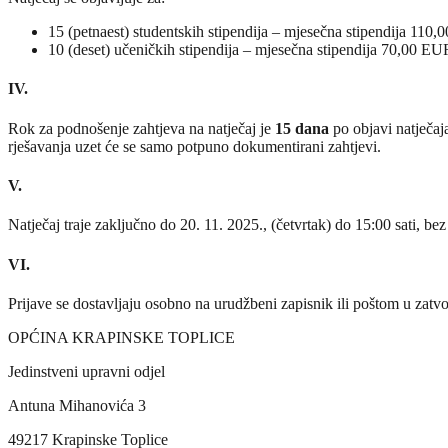
15 (petnaest) studentskih stipendija – mjesečna stipendija 110
10 (deset) učeničkih stipendija – mjesečna stipendija 70,00 EU
IV.
Rok za podnošenje zahtjeva na natječaj je
15 dana
po objavi natječa
rješavanja uzet će se samo potpuno dokumentirani zahtjevi.
V.
Natječaj traje zaključno do 20. 11. 2025., (četvrtak) do 15:00 sati, be
VI.
Prijave se dostavljaju osobno na urudžbeni zapisnik ili poštom u zat
OPĆINA KRAPINSKE TOPLICE
Jedinstveni upravni odjel
Antuna Mihanovića 3
49217 Krapinske Toplice