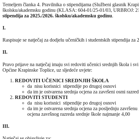
Temeljem članka 4. Pravilnika o stipendijama (Službeni glasnik Krapins
školsku/akademsku godinu (KLASA: 604-01/25-01/03, URBROJ: 2140-1
stipendija za 2025./2026. školsku/akademsku godinu
.
I.
Raspisuje se natječaj za dodjelu učeničkih i studentskih stipendija z
II.
Pravo prijave na natječaj imaju svi redoviti učenici srednjih škola i s
Općine Krapinske Toplice, uz sljedeće uvjete:
REDOVITI UČENICI SREDNJIH ŠKOLA
da nisu korisnici stipendije po drugoj osnovi
da im je ostvarena srednja ocjena za završeni osmi razre
REDOVITI STUDENTI
da nisu korisnici stipendije po drugoj osnovi
da im je ostvarena srednja ocjena za posljednju završenu 
ocjena završnog razreda srednje škole najmanje 4,00
III.
Natječaj se objavljuje za: