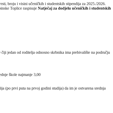
i, broju i visini učeničkih i studentskih stipendija za 2025./2026.
nske Toplice raspisuje
Natječaj za dodjelu učeničkih i studentskih
e čiji jedan od roditelja odnosno skrbnika ima prebivalište na području
rednje škole najmanje 3,00
a (po prvi puta na prvoj godini studija) da im je ostvarena srednja