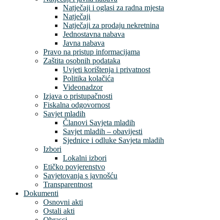
Natječaji i oglasi za radna mjesta
Natječaji
Natječaji za prodaju nekretnina
Jednostavna nabava
Javna nabava
Pravo na pristup informacijama
Zaštita osobnih podataka
Uvjeti korištenja i privatnost
Politika kolačića
Videonadzor
Izjava o pristupačnosti
Fiskalna odgovornost
Savjet mladih
Članovi Savjeta mladih
Savjet mladih – obavijesti
Sjednice i odluke Savjeta mladih
Izbori
Lokalni izbori
Etičko povjerenstvo
Savjetovanja s javnošću
Transparentnost
Dokumenti
Osnovni akti
Ostali akti
Obrasci