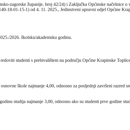
ko-zagorske županije, broj 42/24) i Zaključka Općinske načelnice o vrst
8-01-15-1) od 4. 11. 2025., Jedinstveni upravni odjel Općine Krapi
a 2025./2026. školsku/akademsku godinu.
vi redoviti studenti s prebivalištem na području Općine Krapinske Toplic
d osnovne škole najmanje 4,00, odnosno za posljednji završeni razred s
godinu studija najmanje 3,00, odnosno ako su studenti prve godine studij