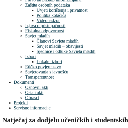
Zaštita osobnih podataka
Uvjeti korištenja i privatnost
Politika kolačića
Videonadzor
Izjava o pristupačnosti
Fiskalna odgovornost
Savjet mladih
Članovi Savjeta mladih
Savjet mladih – obavijesti
Sjednice i odluke Savjeta mladih
Izbori
Lokalni izbori
Etičko povjerenstvo
Savjetovanja s javnošću
Transparentnost
Dokumenti
Osnovni akti
Ostali akti
Obrasci
Projekti
Servisne informacije
Natječaj za dodjelu učeničkih i studentski