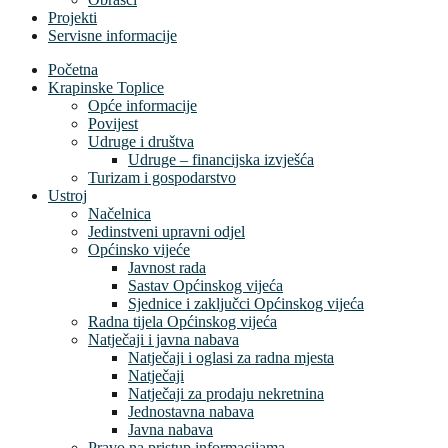
Projekti
Servisne informacije
Početna
Krapinske Toplice
Opće informacije
Povijest
Udruge i društva
Udruge – financijska izvješća
Turizam i gospodarstvo
Ustroj
Načelnica
Jedinstveni upravni odjel
Općinsko vijeće
Javnost rada
Sastav Općinskog vijeća
Sjednice i zaključci Općinskog vijeća
Radna tijela Općinskog vijeća
Natječaji i javna nabava
Natječaji i oglasi za radna mjesta
Natječaji
Natječaji za prodaju nekretnina
Jednostavna nabava
Javna nabava
Pravo na pristup informacijama