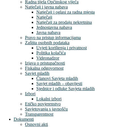
Radna tijela Općinskog vijeća
Natječaji i javna nabava
Natječaji i oglasi za radna mjesta
Natječaji
Natječaji za prodaju nekretnina
Jednostavna nabava
Javna nabava
Pravo na pristup informacijama
Zaštita osobnih podataka
Uvjeti korištenja i privatnost
Politika kolačića
Videonadzor
Izjava o pristupačnosti
Fiskalna odgovornost
Savjet mladih
Članovi Savjeta mladih
Savjet mladih – obavijesti
Sjednice i odluke Savjeta mladih
Izbori
Lokalni izbori
Etičko povjerenstvo
Savjetovanja s javnošću
Transparentnost
Dokumenti
Osnovni akti