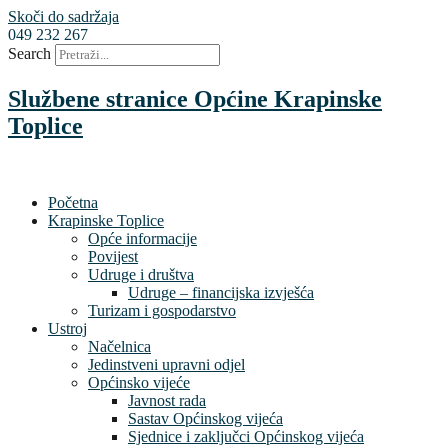
Skoči do sadržaja
049 232 267
Search
Službene stranice Općine Krapinske
Toplice
Početna
Krapinske Toplice
Opće informacije
Povijest
Udruge i društva
Udruge – financijska izvješća
Turizam i gospodarstvo
Ustroj
Načelnica
Jedinstveni upravni odjel
Općinsko vijeće
Javnost rada
Sastav Općinskog vijeća
Sjednice i zaključci Općinskog vijeća