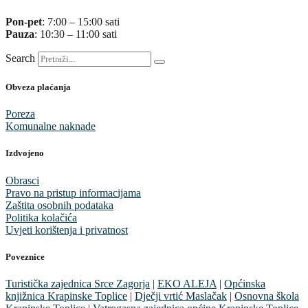
Pon-pet
: 7:00 – 15:00 sati
Pauza
: 10:30 – 11:00 sati
Search
Obveza plaćanja
Poreza
Komunalne naknade
Izdvojeno
Obrasci
Pravo na pristup informacijama
Zaštita osobnih podataka
Politika kolačića
Uvjeti korištenja i privatnost
Poveznice
Turistička zajednica Srce Zagorja
|
EKO ALEJA
|
Općinska
knjižnica Krapinske Toplice
|
Dječji vrtić Maslačak
|
Osnovna škola