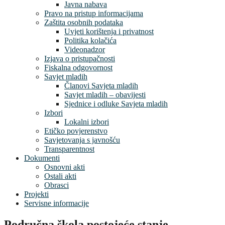
Javna nabava
Pravo na pristup informacijama
Zaštita osobnih podataka
Uvjeti korištenja i privatnost
Politika kolačića
Videonadzor
Izjava o pristupačnosti
Fiskalna odgovornost
Savjet mladih
Članovi Savjeta mladih
Savjet mladih – obavijesti
Sjednice i odluke Savjeta mladih
Izbori
Lokalni izbori
Etičko povjerenstvo
Savjetovanja s javnošću
Transparentnost
Dokumenti
Osnovni akti
Ostali akti
Obrasci
Projekti
Servisne informacije
Područna škola postojeće stanje