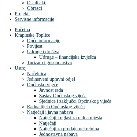
Ostali akti
Obrasci
Projekti
Servisne informacije
Početna
Krapinske Toplice
Opće informacije
Povijest
Udruge i društva
Udruge – financijska izvješća
Turizam i gospodarstvo
Ustroj
Načelnica
Jedinstveni upravni odjel
Općinsko vijeće
Javnost rada
Sastav Općinskog vijeća
Sjednice i zaključci Općinskog vijeća
Radna tijela Općinskog vijeća
Natječaji i javna nabava
Natječaji i oglasi za radna mjesta
Natječaji
Natječaji za prodaju nekretnina
Jednostavna nabava