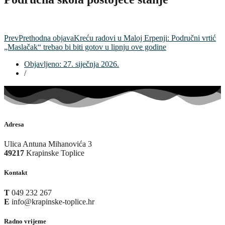
Prev
Prethodna objava
Kreću radovi u Maloj Erpenji: Područni vrtić
„Maslačak“ trebao bi biti gotov u lipnju ove godine
Objavljeno:
27. siječnja 2026.
/
Adresa
Ulica Antuna Mihanovića 3
49217
Krapinske Toplice
Kontakt
T
049 232 267
E
info@krapinske-toplice.hr
Radno vrijeme