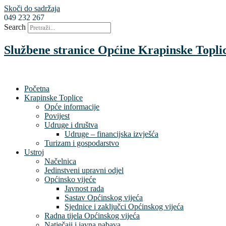
Skoči do sadržaja
049 232 267
Search
Službene stranice Općine Krapinske Topli
Početna
Krapinske Toplice
Opće informacije
Povijest
Udruge i društva
Udruge – financijska izvješća
Turizam i gospodarstvo
Ustroj
Načelnica
Jedinstveni upravni odjel
Općinsko vijeće
Javnost rada
Sastav Općinskog vijeća
Sjednice i zaključci Općinskog vijeća
Radna tijela Općinskog vijeća
Natječaji i javna nabava