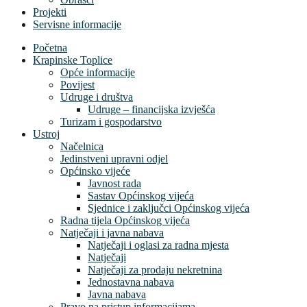
Projekti
Servisne informacije
Početna
Krapinske Toplice
Opće informacije
Povijest
Udruge i društva
Udruge – financijska izvješća
Turizam i gospodarstvo
Ustroj
Načelnica
Jedinstveni upravni odjel
Općinsko vijeće
Javnost rada
Sastav Općinskog vijeća
Sjednice i zaključci Općinskog vijeća
Radna tijela Općinskog vijeća
Natječaji i javna nabava
Natječaji i oglasi za radna mjesta
Natječaji
Natječaji za prodaju nekretnina
Jednostavna nabava
Javna nabava
Pravo na pristup informacijama