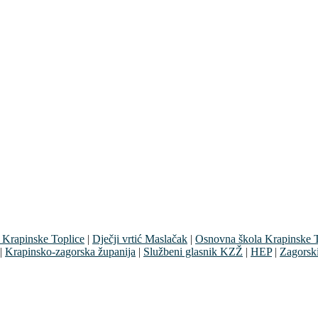
 Krapinske Toplice
|
Dječji vrtić Maslačak
|
Osnovna škola Krapinske T
|
Krapinsko-zagorska županija
|
Službeni glasnik KZŽ
|
HEP
|
Zagorsk