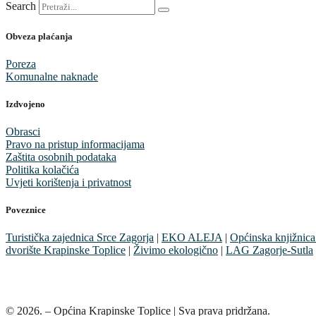
Search
Obveza plaćanja
Poreza
Komunalne naknade
Izdvojeno
Obrasci
Pravo na pristup informacijama
Zaštita osobnih podataka
Politika kolačića
Uvjeti korištenja i privatnost
Poveznice
Turistička zajednica Srce Zagorja
|
EKO ALEJA
|
Općinska knjižnica
dvorište Krapinske Toplice
|
Živimo ekologično
|
LAG Zagorje-Sutla
© 2026. – Općina Krapinske Toplice | Sva prava pridržana.