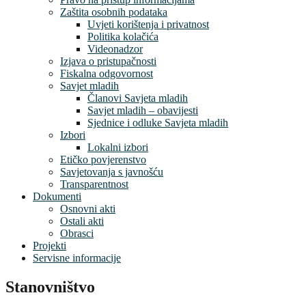
Zaštita osobnih podataka
Uvjeti korištenja i privatnost
Politika kolačića
Videonadzor
Izjava o pristupačnosti
Fiskalna odgovornost
Savjet mladih
Članovi Savjeta mladih
Savjet mladih – obavijesti
Sjednice i odluke Savjeta mladih
Izbori
Lokalni izbori
Etičko povjerenstvo
Savjetovanja s javnošću
Transparentnost
Dokumenti
Osnovni akti
Ostali akti
Obrasci
Projekti
Servisne informacije
Stanovništvo