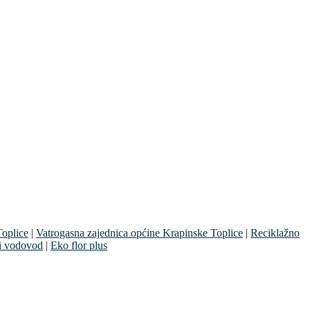
oplice
|
Vatrogasna zajednica općine Krapinske Toplice
|
Reciklažno
i vodovod
|
Eko flor plus