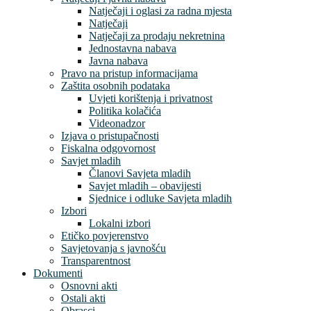
Natječaji i oglasi za radna mjesta
Natječaji
Natječaji za prodaju nekretnina
Jednostavna nabava
Javna nabava
Pravo na pristup informacijama
Zaštita osobnih podataka
Uvjeti korištenja i privatnost
Politika kolačića
Videonadzor
Izjava o pristupačnosti
Fiskalna odgovornost
Savjet mladih
Članovi Savjeta mladih
Savjet mladih – obavijesti
Sjednice i odluke Savjeta mladih
Izbori
Lokalni izbori
Etičko povjerenstvo
Savjetovanja s javnošću
Transparentnost
Dokumenti
Osnovni akti
Ostali akti
Obrasci