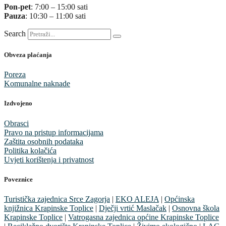
Pon-pet
: 7:00 – 15:00 sati
Pauza
: 10:30 – 11:00 sati
Search
Obveza plaćanja
Poreza
Komunalne naknade
Izdvojeno
Obrasci
Pravo na pristup informacijama
Zaštita osobnih podataka
Politika kolačića
Uvjeti korištenja i privatnost
Poveznice
Turistička zajednica Srce Zagorja
|
EKO ALEJA
|
Općinska
knjižnica Krapinske Toplice
|
Dječji vrtić Maslačak
|
Osnovna škola
Krapinske Toplice
|
Vatrogasna zajednica općine Krapinske Toplice