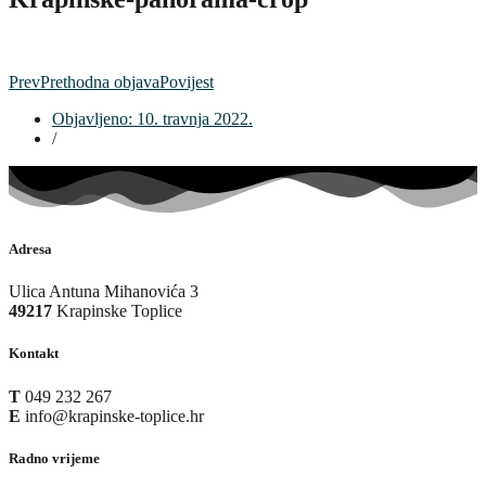
Prev
Prethodna objava
Povijest
Objavljeno:
10. travnja 2022.
/
Adresa
Ulica Antuna Mihanovića 3
49217
Krapinske Toplice
Kontakt
T
049 232 267
E
info@krapinske-toplice.hr
Radno vrijeme