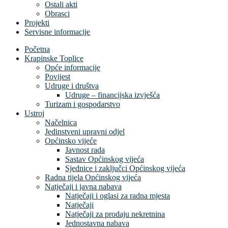
Ostali akti
Obrasci
Projekti
Servisne informacije
Početna
Krapinske Toplice
Opće informacije
Povijest
Udruge i društva
Udruge – financijska izvješća
Turizam i gospodarstvo
Ustroj
Načelnica
Jedinstveni upravni odjel
Općinsko vijeće
Javnost rada
Sastav Općinskog vijeća
Sjednice i zaključci Općinskog vijeća
Radna tijela Općinskog vijeća
Natječaji i javna nabava
Natječaji i oglasi za radna mjesta
Natječaji
Natječaji za prodaju nekretnina
Jednostavna nabava