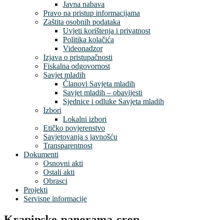
Javna nabava
Pravo na pristup informacijama
Zaštita osobnih podataka
Uvjeti korištenja i privatnost
Politika kolačića
Videonadzor
Izjava o pristupačnosti
Fiskalna odgovornost
Savjet mladih
Članovi Savjeta mladih
Savjet mladih – obavijesti
Sjednice i odluke Savjeta mladih
Izbori
Lokalni izbori
Etičko povjerenstvo
Savjetovanja s javnošću
Transparentnost
Dokumenti
Osnovni akti
Ostali akti
Obrasci
Projekti
Servisne informacije
Krapinske-panorama-crop