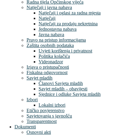
Radna tijela Općinskog vijeća
Natječaji i javna nabava
Natječaji i oglasi za radna mjesta
Natječaji
Natječaji za prodaju nekretnina
Jednostavna nabava
Javna nabava
Pravo na pristup informacijama
Zaštita osobnih podataka
Uvjeti korištenja i privatnost
Politika kolačića
Videonadzor
Izjava o pristupačnosti
Fiskalna odgovornost
Savjet mladih
Članovi Savjeta mladih
Savjet mladih – obavijesti
Sjednice i odluke Savjeta mladih
Izbori
Lokalni izbori
Etičko povjerenstvo
Savjetovanja s javnošću
Transparentnost
Dokumenti
Osnovni akti