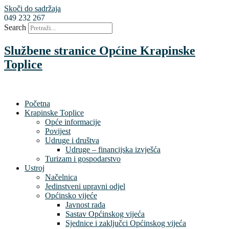
Skoči do sadržaja
049 232 267
Search
Službene stranice Općine Krapinske
Toplice
Početna
Krapinske Toplice
Opće informacije
Povijest
Udruge i društva
Udruge – financijska izvješća
Turizam i gospodarstvo
Ustroj
Načelnica
Jedinstveni upravni odjel
Općinsko vijeće
Javnost rada
Sastav Općinskog vijeća
Sjednice i zaključci Općinskog vijeća