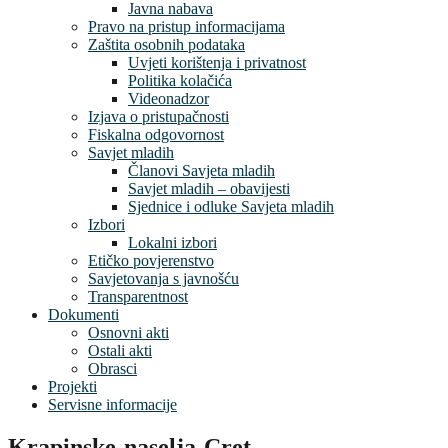
Javna nabava
Pravo na pristup informacijama
Zaštita osobnih podataka
Uvjeti korištenja i privatnost
Politika kolačića
Videonadzor
Izjava o pristupačnosti
Fiskalna odgovornost
Savjet mladih
Članovi Savjeta mladih
Savjet mladih – obavijesti
Sjednice i odluke Savjeta mladih
Izbori
Lokalni izbori
Etičko povjerenstvo
Savjetovanja s javnošću
Transparentnost
Dokumenti
Osnovni akti
Ostali akti
Obrasci
Projekti
Servisne informacije
Krapinske-naselja-Cret