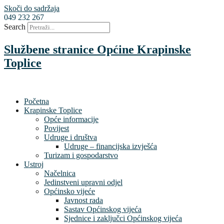
Skoči do sadržaja
049 232 267
Search
Službene stranice Općine Krapinske
Toplice
Početna
Krapinske Toplice
Opće informacije
Povijest
Udruge i društva
Udruge – financijska izvješća
Turizam i gospodarstvo
Ustroj
Načelnica
Jedinstveni upravni odjel
Općinsko vijeće
Javnost rada
Sastav Općinskog vijeća
Sjednice i zaključci Općinskog vijeća