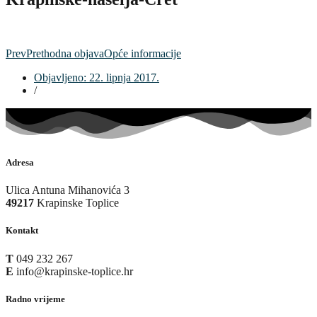
Prev
Prethodna objava
Opće informacije
Objavljeno:
22. lipnja 2017.
/
Adresa
Ulica Antuna Mihanovića 3
49217
Krapinske Toplice
Kontakt
T
049 232 267
E
info@krapinske-toplice.hr
Radno vrijeme