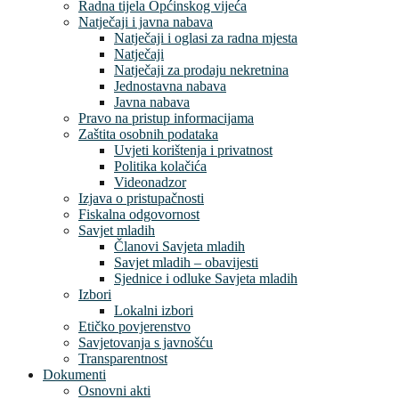
Radna tijela Općinskog vijeća
Natječaji i javna nabava
Natječaji i oglasi za radna mjesta
Natječaji
Natječaji za prodaju nekretnina
Jednostavna nabava
Javna nabava
Pravo na pristup informacijama
Zaštita osobnih podataka
Uvjeti korištenja i privatnost
Politika kolačića
Videonadzor
Izjava o pristupačnosti
Fiskalna odgovornost
Savjet mladih
Članovi Savjeta mladih
Savjet mladih – obavijesti
Sjednice i odluke Savjeta mladih
Izbori
Lokalni izbori
Etičko povjerenstvo
Savjetovanja s javnošću
Transparentnost
Dokumenti
Osnovni akti