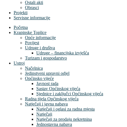
Ostali akti
Obrasci
Projekti
Servisne informacije
Početna
Krapinske Toplice
Opće informacije
Povijest
Udruge i društva
Udruge – financijska izvješća
Turizam i gospodarstvo
Ustroj
Načelnica
Jedinstveni upravni odjel
Općinsko vijeće
Javnost rada
Sastav Općinskog vijeća
Sjednice i zaključci Općinskog vijeća
Radna tijela Općinskog vijeća
Natječaji i javna nabava
Natječaji i oglasi za radna mjesta
Natječaji
Natječaji za prodaju nekretnina
Jednostavna nabava