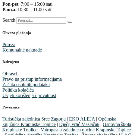
Pon-pet
: 7:00 – 15:00 sati
Pauza
: 10:30 – 11:00 sati
Search
Obveza plaćanja
Poreza
Komunalne naknade
Izdvojeno
Obrasci
Pravo na pristup informacijama
Zaštita osobnih podataka
Politika kolačića
Uvjeti korištenja i privatnost
Poveznice
Turistička zajednica Srce Zagorja
|
EKO ALEJA
|
Općinska
knjižnica Krapinske Toplice
|
Dječji vrtić Maslačak
|
Osnovna škola
Krapinske Toplice
|
Vatrogasna zajednica općine Krapinske Toplice