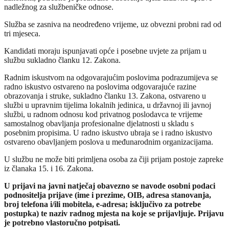
nadležnog za službeničke odnose.
Služba se zasniva na neodređeno vrijeme, uz obvezni probni rad od
tri mjeseca.
Kandidati moraju ispunjavati opće i posebne uvjete za prijam u
službu sukladno članku 12. Zakona.
Radnim iskustvom na odgovarajućim poslovima podrazumijeva se
radno iskustvo ostvareno na poslovima odgovarajuće razine
obrazovanja i struke, sukladno članku 13. Zakona, ostvareno u
službi u upravnim tijelima lokalnih jedinica, u državnoj ili javnoj
službi, u radnom odnosu kod privatnog poslodavca te vrijeme
samostalnog obavljanja profesionalne djelatnosti u skladu s
posebnim propisima. U radno iskustvo ubraja se i radno iskustvo
ostvareno obavljanjem poslova u međunarodnim organizacijama.
U službu ne može biti primljena osoba za čiji prijam postoje zapreke
iz članaka 15. i 16. Zakona.
U prijavi na javni natječaj obavezno se navode osobni podaci
podnositelja prijave (ime i prezime, OIB, adresa stanovanja,
broj telefona i/ili mobitela, e-adresa; isključivo za potrebe
postupka) te naziv radnog mjesta na koje se prijavljuje. Prijavu
je potrebno vlastoručno potpisati.