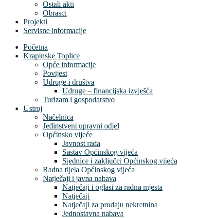
Ostali akti
Obrasci
Projekti
Servisne informacije
Početna
Krapinske Toplice
Opće informacije
Povijest
Udruge i društva
Udruge – financijska izvješća
Turizam i gospodarstvo
Ustroj
Načelnica
Jedinstveni upravni odjel
Općinsko vijeće
Javnost rada
Sastav Općinskog vijeća
Sjednice i zaključci Općinskog vijeća
Radna tijela Općinskog vijeća
Natječaji i javna nabava
Natječaji i oglasi za radna mjesta
Natječaji
Natječaji za prodaju nekretnina
Jednostavna nabava