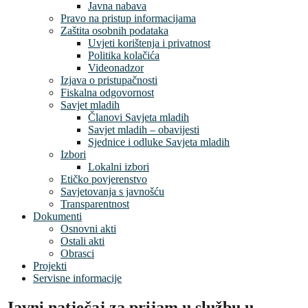
Javna nabava
Pravo na pristup informacijama
Zaštita osobnih podataka
Uvjeti korištenja i privatnost
Politika kolačića
Videonadzor
Izjava o pristupačnosti
Fiskalna odgovornost
Savjet mladih
Članovi Savjeta mladih
Savjet mladih – obavijesti
Sjednice i odluke Savjeta mladih
Izbori
Lokalni izbori
Etičko povjerenstvo
Savjetovanja s javnošću
Transparentnost
Dokumenti
Osnovni akti
Ostali akti
Obrasci
Projekti
Servisne informacije
Javni natječaj za prijam u službu u