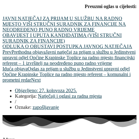
Preuzmi oglas u cijelosti:
JAVNI NATJEČAJ ZA PRIJAM U SLUŽBU NA RADNO
MJESTO VIŠI STRUČNI SURADNIK ZA FINANCIJE NA
NEODREĐENO PUNO RADNO VRIJEME
OBAVIJEST I UPUTA KANDIDATIMA (VIŠI STRUČNI
SURADNIK ZA FINANCIJE)
ODLUKA O OBUSTAVI POSTUPKA JAVNOG NATJEČAJA
Prev
Prethodna objava
Javni natječaj za prijam u službu u Jedinstveni
upravni odjel Općine Krapinske Toplice na radno mjesto financijski
referent – 1 izvršitelj na neodređeno puno radno vrijeme
Iduća objava
Oglas za prijam u službu u Jedinstveni upravni odjel
Općine Krapinske Toplice na radno mjesto referent – komunalni i
prometni redar
Next
Objavljeno:
27. kolovoza 2025.
Kategorija:
Natječaji i oglasi za radna mjesta
/
Oznake:
zapošljavanje