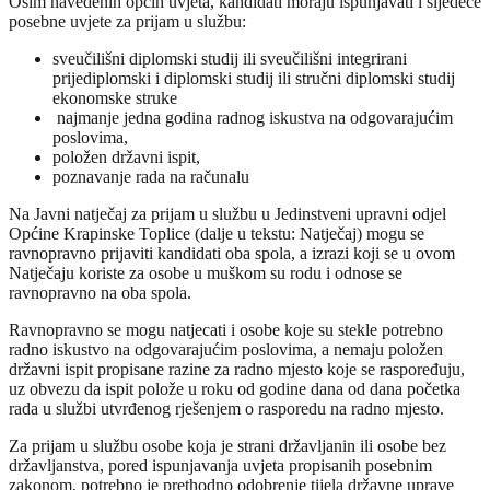
Osim navedenih općih uvjeta, kandidati moraju ispunjavati i sljedeće
posebne uvjete za prijam u službu:
sveučilišni diplomski studij ili sveučilišni integrirani
prijediplomski i diplomski studij ili stručni diplomski studij
ekonomske struke
najmanje jedna godina radnog iskustva na odgovarajućim
poslovima,
položen državni ispit,
poznavanje rada na računalu
Na Javni natječaj za prijam u službu u Jedinstveni upravni odjel
Općine Krapinske Toplice (dalje u tekstu: Natječaj) mogu se
ravnopravno prijaviti kandidati oba spola, a izrazi koji se u ovom
Natječaju koriste za osobe u muškom su rodu i odnose se
ravnopravno na oba spola.
Ravnopravno se mogu natjecati i osobe koje su stekle potrebno
radno iskustvo na odgovarajućim poslovima, a nemaju položen
državni ispit propisane razine za radno mjesto koje se raspoređuju,
uz obvezu da ispit polože u roku od godine dana od dana početka
rada u službi utvrđenog rješenjem o rasporedu na radno mjesto.
Za prijam u službu osobe koja je strani državljanin ili osobe bez
državljanstva, pored ispunjavanja uvjeta propisanih posebnim
zakonom, potrebno je prethodno odobrenje tijela državne uprave