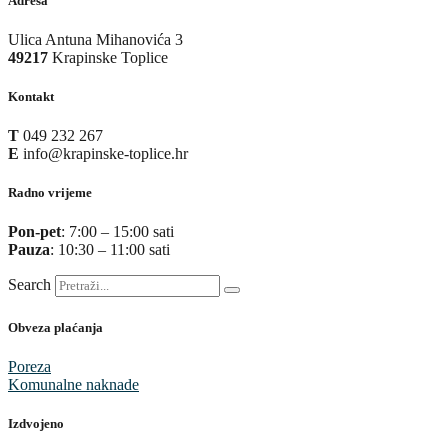
Adresa
Ulica Antuna Mihanovića 3
49217
Krapinske Toplice
Kontakt
T
049 232 267
E
info@krapinske-toplice.hr
Radno vrijeme
Pon-pet
: 7:00 – 15:00 sati
Pauza
: 10:30 – 11:00 sati
Search
Obveza plaćanja
Poreza
Komunalne naknade
Izdvojeno