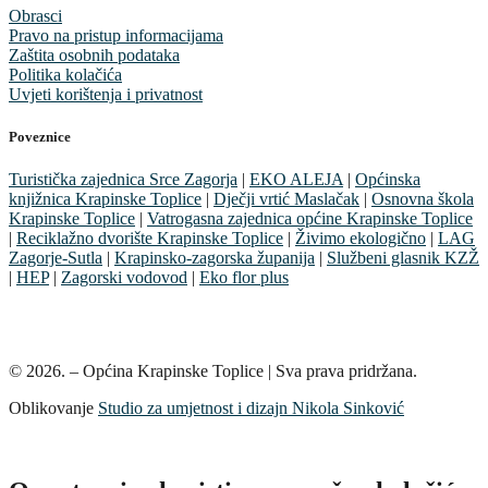
Obrasci
Pravo na pristup informacijama
Zaštita osobnih podataka
Politika kolačića
Uvjeti korištenja i privatnost
Poveznice
Turistička zajednica Srce Zagorja
|
EKO ALEJA
|
Općinska
knjižnica Krapinske Toplice
|
Dječji vrtić Maslačak
|
Osnovna škola
Krapinske Toplice
|
Vatrogasna zajednica općine Krapinske Toplice
|
Reciklažno dvorište Krapinske Toplice
|
Živimo ekologično
|
LAG
Zagorje-Sutla
|
Krapinsko-zagorska županija
|
Službeni glasnik KZŽ
|
HEP
|
Zagorski vodovod
|
Eko flor plus
© 2026. – Općina Krapinske Toplice | Sva prava pridržana.
Oblikovanje
Studio za umjetnost i dizajn Nikola Sinković