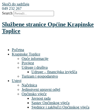
Skoči do sadržaja
049 232 267
Search
Službene stranice Općine Krapinske
Toplice
Početna
Krapinske Toplice
Opće informacije
Povijest
Udruge i društva
Udruge – financijska izvješća
Turizam i gospodarstvo
Ustroj
Načelnica
Jedinstveni upravni odjel
Općinsko vijeće
Javnost rada
Sastav Općinskog vijeća
Sjednice i zaključci Općinskog vijeća