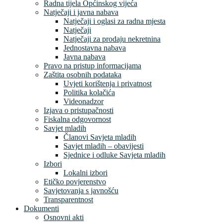
Radna tijela Općinskog vijeća
Natječaji i javna nabava
Natječaji i oglasi za radna mjesta
Natječaji
Natječaji za prodaju nekretnina
Jednostavna nabava
Javna nabava
Pravo na pristup informacijama
Zaštita osobnih podataka
Uvjeti korištenja i privatnost
Politika kolačića
Videonadzor
Izjava o pristupačnosti
Fiskalna odgovornost
Savjet mladih
Članovi Savjeta mladih
Savjet mladih – obavijesti
Sjednice i odluke Savjeta mladih
Izbori
Lokalni izbori
Etičko povjerenstvo
Savjetovanja s javnošću
Transparentnost
Dokumenti
Osnovni akti