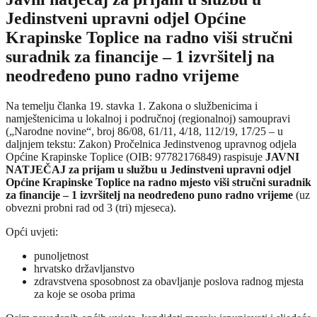
Jedinstveni upravni odjel Općine
Krapinske Toplice na radno viši stručni
suradnik za financije – 1 izvršitelj na
neodređeno puno radno vrijeme
Na temelju članka 19. stavka 1. Zakona o službenicima i
namještenicima u lokalnoj i područnoj (regionalnoj) samoupravi
(„Narodne novine“, broj 86/08, 61/11, 4/18, 112/19, 17/25 – u
daljnjem tekstu: Zakon) Pročelnica Jedinstvenog upravnog odjela
Općine Krapinske Toplice (OIB: 97782176849) raspisuje
JAVNI
NATJEČAJ za prijam u službu u Jedinstveni upravni odjel
Općine Krapinske Toplice na radno mjesto viši stručni suradnik
za financije – 1 izvršitelj na neodređeno puno radno vrijeme
(uz
obvezni probni rad od 3 (tri) mjeseca).
Opći uvjeti:
punoljetnost
hrvatsko državljanstvo
zdravstvena sposobnost za obavljanje poslova radnog mjesta
za koje se osoba prima