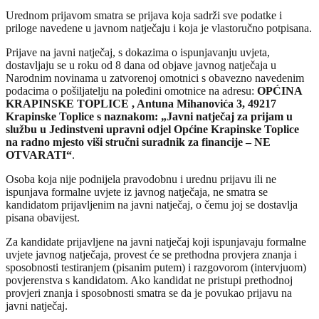
Urednom prijavom smatra se prijava koja sadrži sve podatke i
priloge navedene u javnom natječaju i koja je vlastoručno potpisana.
Prijave na javni natječaj, s dokazima o ispunjavanju uvjeta,
dostavljaju se u roku od 8 dana od objave javnog natječaja u
Narodnim novinama u zatvorenoj omotnici s obavezno navedenim
podacima o pošiljatelju na poleđini omotnice na adresu:
OPĆINA
KRAPINSKE TOPLICE , Antuna Mihanovića 3, 49217
Krapinske Toplice s naznakom: „Javni natječaj za prijam u
službu u Jedinstveni upravni odjel Općine Krapinske Toplice
na radno mjesto viši stručni suradnik za financije – NE
OTVARATI“
.
Osoba koja nije podnijela pravodobnu i urednu prijavu ili ne
ispunjava formalne uvjete iz javnog natječaja, ne smatra se
kandidatom prijavljenim na javni natječaj, o čemu joj se dostavlja
pisana obavijest.
Za kandidate prijavljene na javni natječaj koji ispunjavaju formalne
uvjete javnog natječaja, provest će se prethodna provjera znanja i
sposobnosti testiranjem (pisanim putem) i razgovorom (intervjuom)
povjerenstva s kandidatom. Ako kandidat ne pristupi prethodnoj
provjeri znanja i sposobnosti smatra se da je povukao prijavu na
javni natječaj.