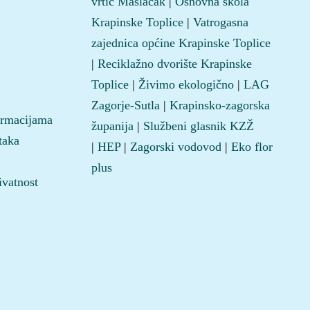
vrtić Maslačak
|
Osnovna škola
Krapinske Toplice
|
Vatrogasna
zajednica općine Krapinske Toplice
|
Reciklažno dvorište Krapinske
Toplice
|
Živimo ekologično
|
LAG
Zagorje-Sutla
|
Krapinsko-zagorska
ormacijama
županija
|
Službeni glasnik KZŽ
taka
|
HEP
|
Zagorski vodovod
|
Eko flor
plus
ivatnost