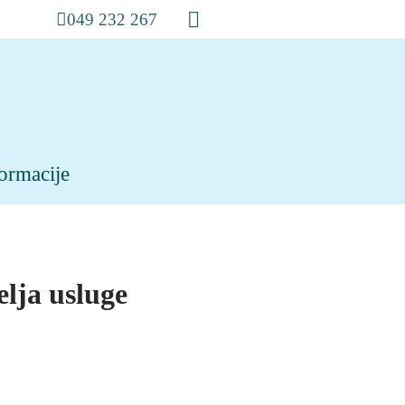
049 232 267
formacije
elja usluge