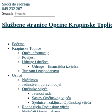
Skoči do sadržaja
049 232 267
Search
Službene stranice Općine Krapinske Topli
Početna
Krapinske Toplice
Opće informacije
Povijest
Udruge i društva
Udruge – financijska izvješća
Turizam i gospodarstvo
Ustroj
Načelnica
Jedinstveni upravni odjel
Općinsko vijeće
Javnost rada
Sastav Općinskog vijeća
Sjednice i zaključci Općinskog vijeća
Radna tijela Općinskog vijeća
Natječaji i javna nabava