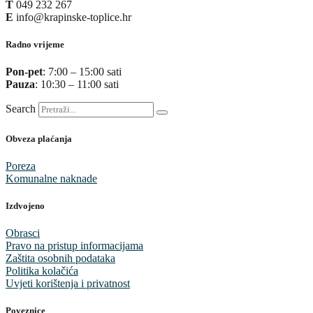
T
049 232 267
E
info@krapinske-toplice.hr
Radno vrijeme
Pon-pet
: 7:00 – 15:00 sati
Pauza
: 10:30 – 11:00 sati
Search
Obveza plaćanja
Poreza
Komunalne naknade
Izdvojeno
Obrasci
Pravo na pristup informacijama
Zaštita osobnih podataka
Politika kolačića
Uvjeti korištenja i privatnost
Poveznice