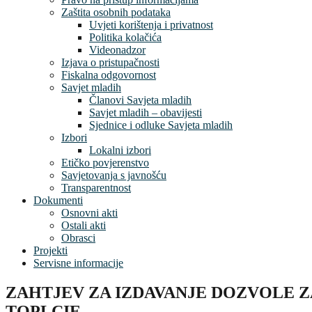
Zaštita osobnih podataka
Uvjeti korištenja i privatnost
Politika kolačića
Videonadzor
Izjava o pristupačnosti
Fiskalna odgovornost
Savjet mladih
Članovi Savjeta mladih
Savjet mladih – obavijesti
Sjednice i odluke Savjeta mladih
Izbori
Lokalni izbori
Etičko povjerenstvo
Savjetovanja s javnošću
Transparentnost
Dokumenti
Osnovni akti
Ostali akti
Obrasci
Projekti
Servisne informacije
ZAHTJEV ZA IZDAVANJE DOZVOLE Z
TOPLCIE