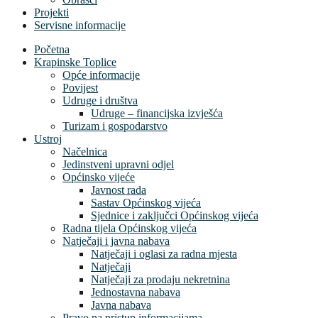
Projekti
Servisne informacije
Početna
Krapinske Toplice
Opće informacije
Povijest
Udruge i društva
Udruge – financijska izvješća
Turizam i gospodarstvo
Ustroj
Načelnica
Jedinstveni upravni odjel
Općinsko vijeće
Javnost rada
Sastav Općinskog vijeća
Sjednice i zaključci Općinskog vijeća
Radna tijela Općinskog vijeća
Natječaji i javna nabava
Natječaji i oglasi za radna mjesta
Natječaji
Natječaji za prodaju nekretnina
Jednostavna nabava
Javna nabava
Pravo na pristup informacijama