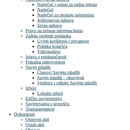
Natječaji i oglasi za radna mjesta
Natječaji
Natječaji za prodaju nekretnina
Jednostavna nabava
Javna nabava
Pravo na pristup informacijama
Zaštita osobnih podataka
Uvjeti korištenja i privatnost
Politika kolačića
Videonadzor
Izjava o pristupačnosti
Fiskalna odgovornost
Savjet mladih
Članovi Savjeta mladih
Savjet mladih – obavijesti
Sjednice i odluke Savjeta mladih
Izbori
Lokalni izbori
Etičko povjerenstvo
Savjetovanja s javnošću
Transparentnost
Dokumenti
Osnovni akti
Ostali akti
Obrasci