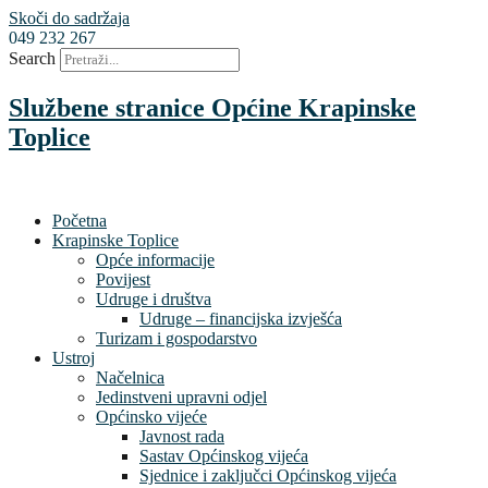
Skoči do sadržaja
049 232 267
Search
Službene stranice Općine Krapinske
Toplice
Početna
Krapinske Toplice
Opće informacije
Povijest
Udruge i društva
Udruge – financijska izvješća
Turizam i gospodarstvo
Ustroj
Načelnica
Jedinstveni upravni odjel
Općinsko vijeće
Javnost rada
Sastav Općinskog vijeća
Sjednice i zaključci Općinskog vijeća