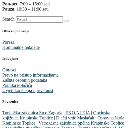
Pon-pet
: 7:00 – 15:00 sati
Pauza
: 10:30 – 11:00 sati
Search
Obveza plaćanja
Poreza
Komunalne naknade
Izdvojeno
Obrasci
Pravo na pristup informacijama
Zaštita osobnih podataka
Politika kolačića
Uvjeti korištenja i privatnost
Poveznice
Turistička zajednica Srce Zagorja
|
EKO ALEJA
|
Općinska
knjižnica Krapinske Toplice
|
Dječji vrtić Maslačak
|
Osnovna škola
Krapinske Toplice
|
Vatrogasna zajednica općine Krapinske Toplice