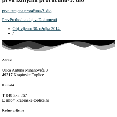
prva izmjena proračuna-3. dio
Prev
Prethodna objava
Dokumenti
Objavljeno:
30. ožujka 2014.
/
Adresa
Ulica Antuna Mihanovića 3
49217
Krapinske Toplice
Kontakt
T
049 232 267
E
info@krapinske-toplice.hr
Radno vrijeme