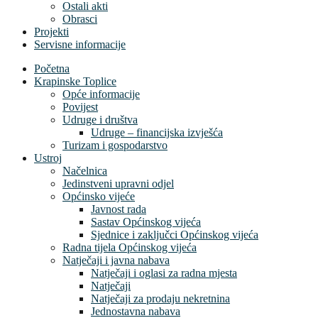
Ostali akti
Obrasci
Projekti
Servisne informacije
Početna
Krapinske Toplice
Opće informacije
Povijest
Udruge i društva
Udruge – financijska izvješća
Turizam i gospodarstvo
Ustroj
Načelnica
Jedinstveni upravni odjel
Općinsko vijeće
Javnost rada
Sastav Općinskog vijeća
Sjednice i zaključci Općinskog vijeća
Radna tijela Općinskog vijeća
Natječaji i javna nabava
Natječaji i oglasi za radna mjesta
Natječaji
Natječaji za prodaju nekretnina
Jednostavna nabava