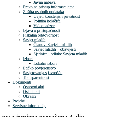
Javna nabava
Pravo na pristup informacijama
Zaštita osobnih podataka
Uvjeti korištenja i privatnost
Politika kolačića
Videonadzor
Izjava o pristupačnosti
Fiskalna odgovornost
Savjet mladih
Članovi Savjeta mladih
Savjet mladih – obavijesti
Sjednice i odluke Savjeta mladih
Izbori
Lokalni izbori
Etičko povjerenstvo
Savjetovanja s javnošću
Transparentnost
Dokumenti
Osnovni akti
Ostali akti
Obrasci
Projekti
Servisne informacije
prva izmjena proračuna-3. dio