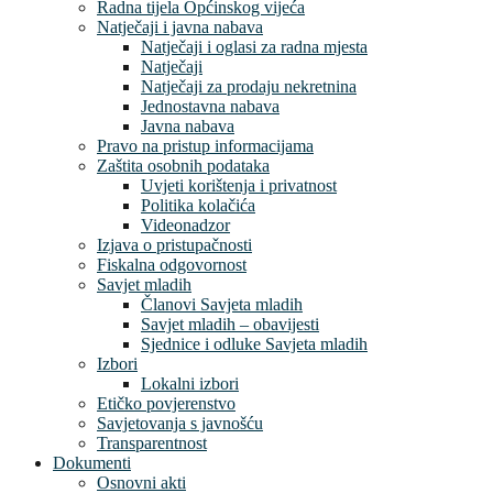
Radna tijela Općinskog vijeća
Natječaji i javna nabava
Natječaji i oglasi za radna mjesta
Natječaji
Natječaji za prodaju nekretnina
Jednostavna nabava
Javna nabava
Pravo na pristup informacijama
Zaštita osobnih podataka
Uvjeti korištenja i privatnost
Politika kolačića
Videonadzor
Izjava o pristupačnosti
Fiskalna odgovornost
Savjet mladih
Članovi Savjeta mladih
Savjet mladih – obavijesti
Sjednice i odluke Savjeta mladih
Izbori
Lokalni izbori
Etičko povjerenstvo
Savjetovanja s javnošću
Transparentnost
Dokumenti
Osnovni akti