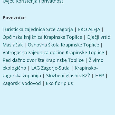
Uvjeti korištenja i privatnost
Poveznice
Turistička zajednica Srce Zagorja
|
EKO ALEJA
|
Općinska knjižnica Krapinske Toplice
|
Dječji vrtić
Maslačak
|
Osnovna škola Krapinske Toplice
|
Vatrogasna zajednica općine Krapinske Toplice
|
Reciklažno dvorište Krapinske Toplice
|
Živimo
ekologično
|
LAG Zagorje-Sutla
|
Krapinsko-
zagorska županija
|
Službeni glasnik KZŽ
|
HEP
|
Zagorski vodovod
|
Eko flor plus