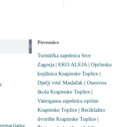
Poveznice
Turistička zajednica Srce
Zagorja
|
EKO ALEJA
|
Općinska
knjižnica Krapinske Toplice
|
Dječji vrtić Maslačak
|
Osnovna
e
škola Krapinske Toplice
|
Vatrogasna zajednica općine
Krapinske Toplice
|
Reciklažno
dvorište Krapinske Toplice
|
formacijama