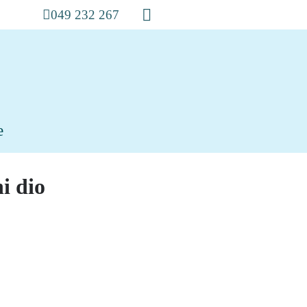
049 232 267
e
i dio