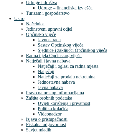
Udruge i društva
Udruge – financijska izvješća
Turizam i gospodarstvo
Ustroj
Načelnica
Jedinstveni upravni odjel
Općinsko vijeće
Javnost rada
Sastav Općinskog vijeća
Sjednice i zaključci Općinskog vijeća
Radna tijela Općinskog vijeća
Natječaji i javna nabava
Natječaji i oglasi za radna mjesta
Natječaji
Natječaji za prodaju nekretnina
Jednostavna nabava
Javna nabava
Pravo na pristup informacijama
Zaštita osobnih podataka
Uvjeti korištenja i privatnost
Politika kolačića
Videonadzor
Izjava o pristupačnosti
Fiskalna odgovornost
Savjet mladih