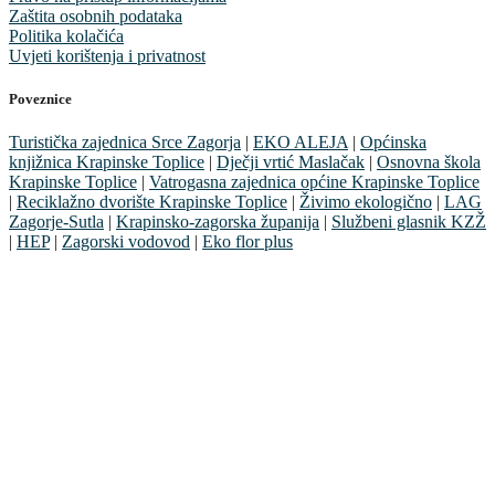
Zaštita osobnih podataka
Politika kolačića
Uvjeti korištenja i privatnost
Poveznice
Turistička zajednica Srce Zagorja
|
EKO ALEJA
|
Općinska
knjižnica Krapinske Toplice
|
Dječji vrtić Maslačak
|
Osnovna škola
Krapinske Toplice
|
Vatrogasna zajednica općine Krapinske Toplice
|
Reciklažno dvorište Krapinske Toplice
|
Živimo ekologično
|
LAG
Zagorje-Sutla
|
Krapinsko-zagorska županija
|
Službeni glasnik KZŽ
|
HEP
|
Zagorski vodovod
|
Eko flor plus