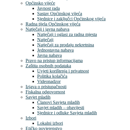
Općinsko vijeće
Javnost rada
Sastav Općinskog vijeća
Sjednice i zaključci Općinskog vijeća
Radna tijela Općinskog vijeća
Natječaji i javna nabava
Natječaji i oglasi za radna mjesta
Natječaji
Natječaji za prodaju nekretnina
Jednostavna nabava
Javna nabava
Pravo na pristup informacijama
Zaštita osobnih podataka
Uvjeti korištenja i privatnost
Politika kolačića
Videonadzor
Izjava o pristupačnosti
Fiskalna odgovornost
Savjet mladih
Članovi Savjeta mladih
Savjet mladih – obavijesti
Sjednice i odluke Savjeta mladih
Izbori
Lokalni izbori
Etičko povjerenstvo