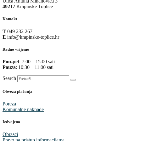
Ulica Antuna Mihanovića 3
49217
Krapinske Toplice
Kontakt
T
049 232 267
E
info@krapinske-toplice.hr
Radno vrijeme
Pon-pet
: 7:00 – 15:00 sati
Pauza
: 10:30 – 11:00 sati
Search
Obveza plaćanja
Poreza
Komunalne naknade
Izdvojeno
Obrasci
Pravo na pristup informacijama