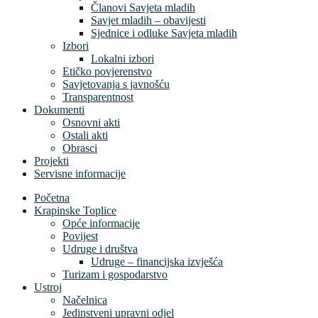
Članovi Savjeta mladih
Savjet mladih – obavijesti
Sjednice i odluke Savjeta mladih
Izbori
Lokalni izbori
Etičko povjerenstvo
Savjetovanja s javnošću
Transparentnost
Dokumenti
Osnovni akti
Ostali akti
Obrasci
Projekti
Servisne informacije
Početna
Krapinske Toplice
Opće informacije
Povijest
Udruge i društva
Udruge – financijska izvješća
Turizam i gospodarstvo
Ustroj
Načelnica
Jedinstveni upravni odjel