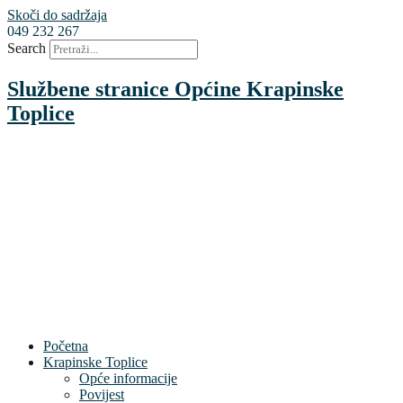
Skoči do sadržaja
049 232 267
Search
Službene stranice Općine Krapinske
Toplice
Početna
Krapinske Toplice
Opće informacije
Povijest