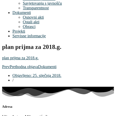
Savjetovanja s javnošću
Transparentnost
Dokumenti
Osnovni akti
Ostali akti
Obrasci
Projekti
Servisne informacije
plan prijma za 2018.g.
plan prijma za 2018.g.
Prev
Prethodna objava
Dokumenti
Objavljeno:
25. siječnja 2018.
/
Adresa