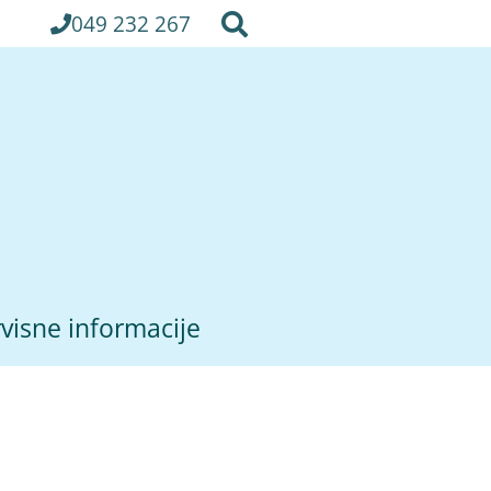
049 232 267
visne informacije