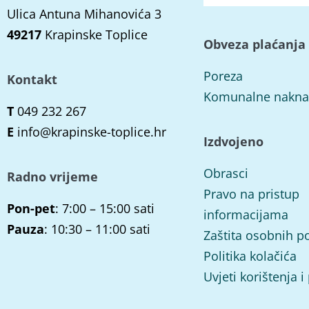
Ulica Antuna Mihanovića 3
49217
Krapinske Toplice
Obveza plaćanja
Poreza
Kontakt
Komunalne nakn
T
049 232 267
E
info@krapinske-toplice.hr
Izdvojeno
Obrasci
Radno vrijeme
Pravo na pristup
Pon-pet
: 7:00 – 15:00 sati
informacijama
Pauza
: 10:30 – 11:00 sati
Zaštita osobnih p
Politika kolačića
Uvjeti korištenja i