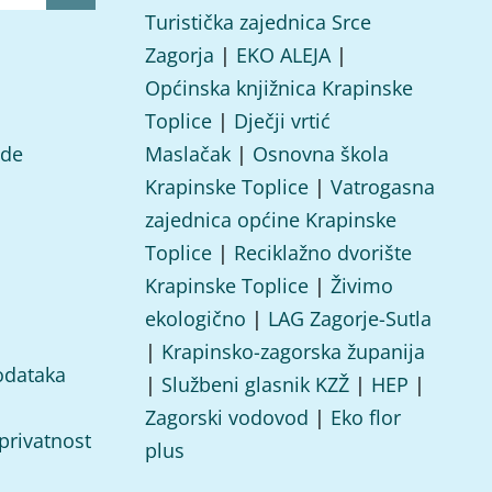
Turistička zajednica Srce
Zagorja
|
EKO ALEJA
|
Općinska knjižnica Krapinske
Toplice
|
Dječji vrtić
ade
Maslačak
|
Osnovna škola
Krapinske Toplice
|
Vatrogasna
zajednica općine Krapinske
Toplice
|
Reciklažno dvorište
Krapinske Toplice
|
Živimo
ekologično
|
LAG Zagorje-Sutla
|
Krapinsko-zagorska županija
odataka
|
Službeni glasnik KZŽ
|
HEP
|
Zagorski vodovod
|
Eko flor
 privatnost
plus