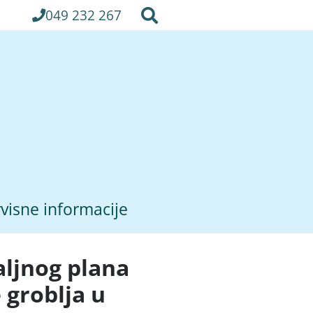
049 232 267
visne informacije
aljnog plana
 groblja u