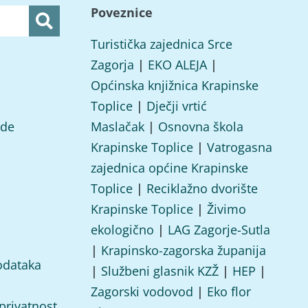
Poveznice
Turistička zajednica Srce
Zagorja
|
EKO ALEJA
|
Općinska knjižnica Krapinske
Toplice
|
Dječji vrtić
ade
Maslačak
|
Osnovna škola
Krapinske Toplice
|
Vatrogasna
zajednica općine Krapinske
Toplice
|
Reciklažno dvorište
Krapinske Toplice
|
Živimo
ekologično
|
LAG Zagorje-Sutla
|
Krapinsko-zagorska županija
odataka
|
Službeni glasnik KZŽ
|
HEP
|
Zagorski vodovod
|
Eko flor
 privatnost