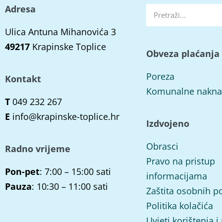
Adresa
Ulica Antuna Mihanovića 3
49217
Krapinske Toplice
Obveza plaćanja
Poreza
Kontakt
Komunalne nakn
T
049 232 267
E
info@krapinske-toplice.hr
Izdvojeno
Obrasci
Radno vrijeme
Pravo na pristup
Pon-pet
: 7:00 – 15:00 sati
informacijama
Pauza
: 10:30 – 11:00 sati
Zaštita osobnih p
Politika kolačića
Uvjeti korištenja i