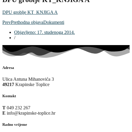
DPU groblje KT_KNJIGA A
Prev
Prethodna objava
Dokumenti
Objavljeno:
17. studenoga 2014.
/
Adresa
Ulica Antuna Mihanovića 3
49217
Krapinske Toplice
Kontakt
T
049 232 267
E
info@krapinske-toplice.hr
Radno vrijeme