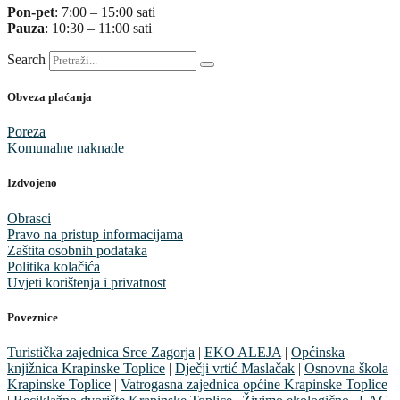
Pon-pet
: 7:00 – 15:00 sati
Pauza
: 10:30 – 11:00 sati
Search
Obveza plaćanja
Poreza
Komunalne naknade
Izdvojeno
Obrasci
Pravo na pristup informacijama
Zaštita osobnih podataka
Politika kolačića
Uvjeti korištenja i privatnost
Poveznice
Turistička zajednica Srce Zagorja
|
EKO ALEJA
|
Općinska
knjižnica Krapinske Toplice
|
Dječji vrtić Maslačak
|
Osnovna škola
Krapinske Toplice
|
Vatrogasna zajednica općine Krapinske Toplice