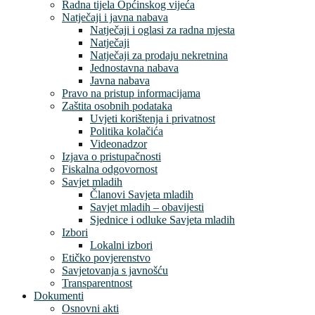
Radna tijela Općinskog vijeća
Natječaji i javna nabava
Natječaji i oglasi za radna mjesta
Natječaji
Natječaji za prodaju nekretnina
Jednostavna nabava
Javna nabava
Pravo na pristup informacijama
Zaštita osobnih podataka
Uvjeti korištenja i privatnost
Politika kolačića
Videonadzor
Izjava o pristupačnosti
Fiskalna odgovornost
Savjet mladih
Članovi Savjeta mladih
Savjet mladih – obavijesti
Sjednice i odluke Savjeta mladih
Izbori
Lokalni izbori
Etičko povjerenstvo
Savjetovanja s javnošću
Transparentnost
Dokumenti
Osnovni akti