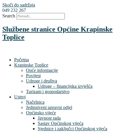
Skoči do sadržaja
049 232 267
Search
Službene stranice Općine Krapinske
Toplice
Početna
Krapinske Toplice
Opće informacije
Povijest
Udruge i društva
Udruge – financijska izvješća
Turizam i gospodarstvo
Ustroj
Načelnica
Jedinstveni upravni odjel
Općinsko vijeće
Javnost rada
Sastav Općinskog vijeća
Sjednice i zaključci Općinskog vijeća