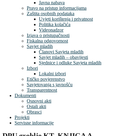
Javna nabava
Pravo na pristup informacijama
Zaštita osobnih podataka
Uvjeti korištenja i privatnost
Politika kolačića
Videonadzor
Izjava o pristupačnosti
Fiskalna odgovornost
Savjet mladih
Članovi Savjeta mladih
Savjet mladih – obavijesti
Sjednice i odluke Savjeta mladih
Izbori
Lokalni izbori
Etičko povjerenstvo
Savjetovanja s javnošću
Transparentnost
Dokumenti
Osnovni akti
Ostali akti
Obrasci
Projekti
Servisne informacije
DPU groblje KT_KNJIGA A