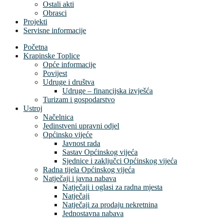
Ostali akti
Obrasci
Projekti
Servisne informacije
Početna
Krapinske Toplice
Opće informacije
Povijest
Udruge i društva
Udruge – financijska izvješća
Turizam i gospodarstvo
Ustroj
Načelnica
Jedinstveni upravni odjel
Općinsko vijeće
Javnost rada
Sastav Općinskog vijeća
Sjednice i zaključci Općinskog vijeća
Radna tijela Općinskog vijeća
Natječaji i javna nabava
Natječaji i oglasi za radna mjesta
Natječaji
Natječaji za prodaju nekretnina
Jednostavna nabava