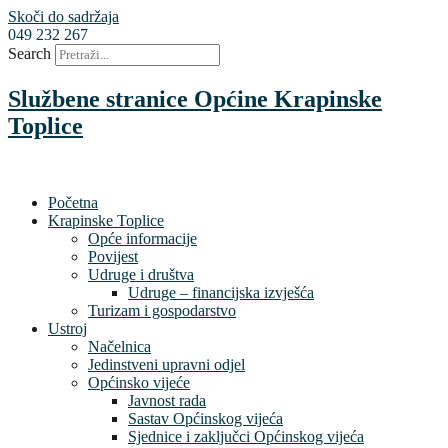
Skoči do sadržaja
049 232 267
Search
Službene stranice Općine Krapinske
Toplice
Početna
Krapinske Toplice
Opće informacije
Povijest
Udruge i društva
Udruge – financijska izvješća
Turizam i gospodarstvo
Ustroj
Načelnica
Jedinstveni upravni odjel
Općinsko vijeće
Javnost rada
Sastav Općinskog vijeća
Sjednice i zaključci Općinskog vijeća