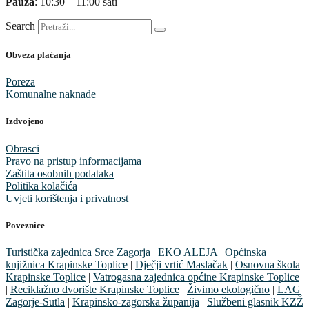
Pauza
: 10:30 – 11:00 sati
Search
Obveza plaćanja
Poreza
Komunalne naknade
Izdvojeno
Obrasci
Pravo na pristup informacijama
Zaštita osobnih podataka
Politika kolačića
Uvjeti korištenja i privatnost
Poveznice
Turistička zajednica Srce Zagorja
|
EKO ALEJA
|
Općinska
knjižnica Krapinske Toplice
|
Dječji vrtić Maslačak
|
Osnovna škola
Krapinske Toplice
|
Vatrogasna zajednica općine Krapinske Toplice
|
Reciklažno dvorište Krapinske Toplice
|
Živimo ekologično
|
LAG
Zagorje-Sutla
|
Krapinsko-zagorska županija
|
Službeni glasnik KZŽ