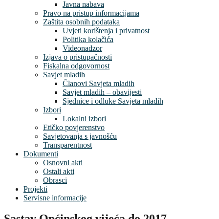
Javna nabava
Pravo na pristup informacijama
Zaštita osobnih podataka
Uvjeti korištenja i privatnost
Politika kolačića
Videonadzor
Izjava o pristupačnosti
Fiskalna odgovornost
Savjet mladih
Članovi Savjeta mladih
Savjet mladih – obavijesti
Sjednice i odluke Savjeta mladih
Izbori
Lokalni izbori
Etičko povjerenstvo
Savjetovanja s javnošću
Transparentnost
Dokumenti
Osnovni akti
Ostali akti
Obrasci
Projekti
Servisne informacije
Sastav Općinskog vijeća do 2017.