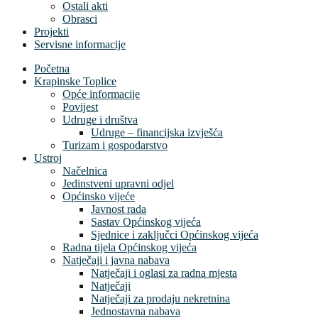
Ostali akti
Obrasci
Projekti
Servisne informacije
Početna
Krapinske Toplice
Opće informacije
Povijest
Udruge i društva
Udruge – financijska izvješća
Turizam i gospodarstvo
Ustroj
Načelnica
Jedinstveni upravni odjel
Općinsko vijeće
Javnost rada
Sastav Općinskog vijeća
Sjednice i zaključci Općinskog vijeća
Radna tijela Općinskog vijeća
Natječaji i javna nabava
Natječaji i oglasi za radna mjesta
Natječaji
Natječaji za prodaju nekretnina
Jednostavna nabava