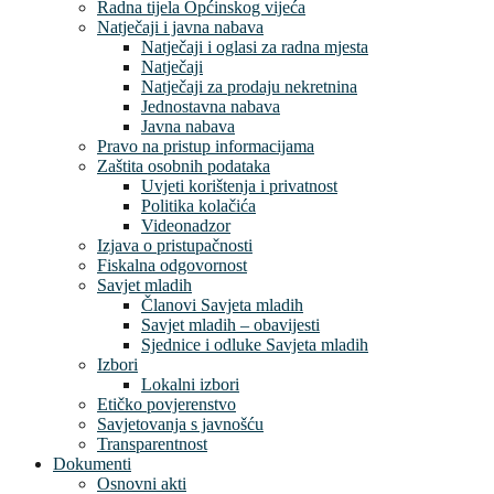
Radna tijela Općinskog vijeća
Natječaji i javna nabava
Natječaji i oglasi za radna mjesta
Natječaji
Natječaji za prodaju nekretnina
Jednostavna nabava
Javna nabava
Pravo na pristup informacijama
Zaštita osobnih podataka
Uvjeti korištenja i privatnost
Politika kolačića
Videonadzor
Izjava o pristupačnosti
Fiskalna odgovornost
Savjet mladih
Članovi Savjeta mladih
Savjet mladih – obavijesti
Sjednice i odluke Savjeta mladih
Izbori
Lokalni izbori
Etičko povjerenstvo
Savjetovanja s javnošću
Transparentnost
Dokumenti
Osnovni akti