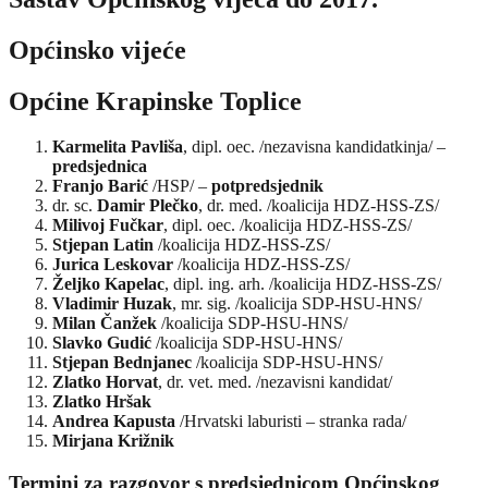
Općinsko vijeće
Općine Krapinske Toplice
Karmelita Pavliša
, dipl. oec. /nezavisna kandidatkinja/ –
predsjednica
Franjo Barić
/HSP/ –
potpredsjednik
dr. sc.
Damir Plečko
, dr. med. /koalicija HDZ-HSS-ZS/
Milivoj Fučkar
, dipl. oec. /koalicija HDZ-HSS-ZS/
Stjepan Latin
/koalicija HDZ-HSS-ZS/
Jurica Leskovar
/koalicija HDZ-HSS-ZS/
Željko Kapelac
, dipl. ing. arh. /koalicija HDZ-HSS-ZS/
Vladimir Huzak
, mr. sig. /koalicija SDP-HSU-HNS/
Milan Čanžek
/koalicija SDP-HSU-HNS/
Slavko Gudić
/koalicija SDP-HSU-HNS/
Stjepan Bednjanec
/koalicija SDP-HSU-HNS/
Zlatko Horvat
, dr. vet. med. /nezavisni kandidat/
Zlatko Hršak
Andrea Kapusta
/Hrvatski laburisti – stranka rada/
Mirjana Križnik
Termini za razgovor s predsjednicom Općinskog