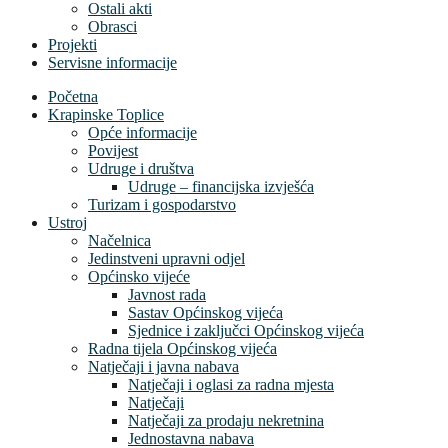
Ostali akti
Obrasci
Projekti
Servisne informacije
Početna
Krapinske Toplice
Opće informacije
Povijest
Udruge i društva
Udruge – financijska izvješća
Turizam i gospodarstvo
Ustroj
Načelnica
Jedinstveni upravni odjel
Općinsko vijeće
Javnost rada
Sastav Općinskog vijeća
Sjednice i zaključci Općinskog vijeća
Radna tijela Općinskog vijeća
Natječaji i javna nabava
Natječaji i oglasi za radna mjesta
Natječaji
Natječaji za prodaju nekretnina
Jednostavna nabava