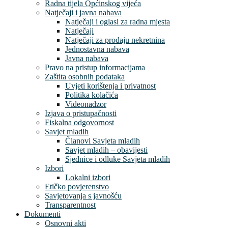
Radna tijela Općinskog vijeća
Natječaji i javna nabava
Natječaji i oglasi za radna mjesta
Natječaji
Natječaji za prodaju nekretnina
Jednostavna nabava
Javna nabava
Pravo na pristup informacijama
Zaštita osobnih podataka
Uvjeti korištenja i privatnost
Politika kolačića
Videonadzor
Izjava o pristupačnosti
Fiskalna odgovornost
Savjet mladih
Članovi Savjeta mladih
Savjet mladih – obavijesti
Sjednice i odluke Savjeta mladih
Izbori
Lokalni izbori
Etičko povjerenstvo
Savjetovanja s javnošću
Transparentnost
Dokumenti
Osnovni akti