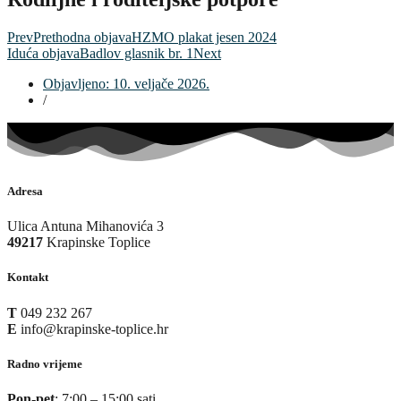
Prev
Prethodna objava
HZMO plakat jesen 2024
Iduća objava
Badlov glasnik br. 1
Next
Objavljeno:
10. veljače 2026.
/
Adresa
Ulica Antuna Mihanovića 3
49217
Krapinske Toplice
Kontakt
T
049 232 267
E
info@krapinske-toplice.hr
Radno vrijeme
Pon-pet
: 7:00 – 15:00 sati