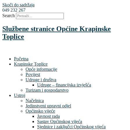
Skoči do sadržaja
049 232 267
Search
Službene stranice Općine Krapinske
Toplice
Početna
Krapinske Toplice
Opće informacije
Povijest
Udruge i društva
Udruge – financijska izvješća
Turizam i gospodarstvo
Ustroj
Načelnica
Jedinstveni upravni odjel
Općinsko vijeće
Javnost rada
Sastav Općinskog vijeća
Sjednice i zaključci Općinskog vijeća