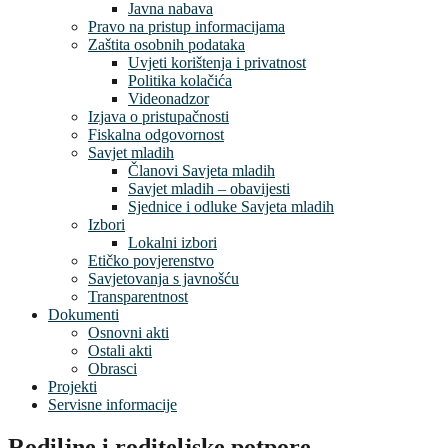
Javna nabava
Pravo na pristup informacijama
Zaštita osobnih podataka
Uvjeti korištenja i privatnost
Politika kolačića
Videonadzor
Izjava o pristupačnosti
Fiskalna odgovornost
Savjet mladih
Članovi Savjeta mladih
Savjet mladih – obavijesti
Sjednice i odluke Savjeta mladih
Izbori
Lokalni izbori
Etičko povjerenstvo
Savjetovanja s javnošću
Transparentnost
Dokumenti
Osnovni akti
Ostali akti
Obrasci
Projekti
Servisne informacije
Rodiljne i roditeljske potpore