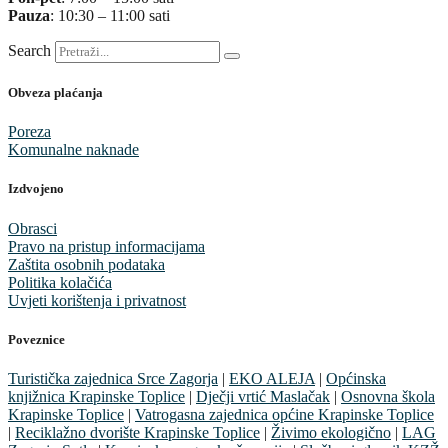
Pauza
: 10:30 – 11:00 sati
Search
Obveza plaćanja
Poreza
Komunalne naknade
Izdvojeno
Obrasci
Pravo na pristup informacijama
Zaštita osobnih podataka
Politika kolačića
Uvjeti korištenja i privatnost
Poveznice
Turistička zajednica Srce Zagorja
|
EKO ALEJA
|
Općinska
knjižnica Krapinske Toplice
|
Dječji vrtić Maslačak
|
Osnovna škola
Krapinske Toplice
|
Vatrogasna zajednica općine Krapinske Toplice
|
Reciklažno dvorište Krapinske Toplice
|
Živimo ekologično
|
LAG