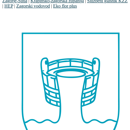
Zagorje-Sutla
|
Krapinsko-zagorska županija
|
Službeni glasnik KZŽ
|
HEP
|
Zagorski vodovod
|
Eko flor plus