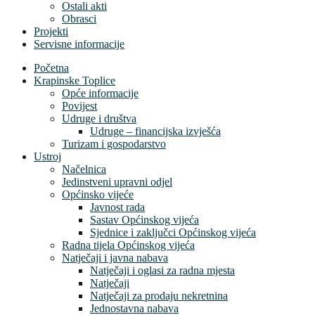
Ostali akti
Obrasci
Projekti
Servisne informacije
Početna
Krapinske Toplice
Opće informacije
Povijest
Udruge i društva
Udruge – financijska izvješća
Turizam i gospodarstvo
Ustroj
Načelnica
Jedinstveni upravni odjel
Općinsko vijeće
Javnost rada
Sastav Općinskog vijeća
Sjednice i zaključci Općinskog vijeća
Radna tijela Općinskog vijeća
Natječaji i javna nabava
Natječaji i oglasi za radna mjesta
Natječaji
Natječaji za prodaju nekretnina
Jednostavna nabava