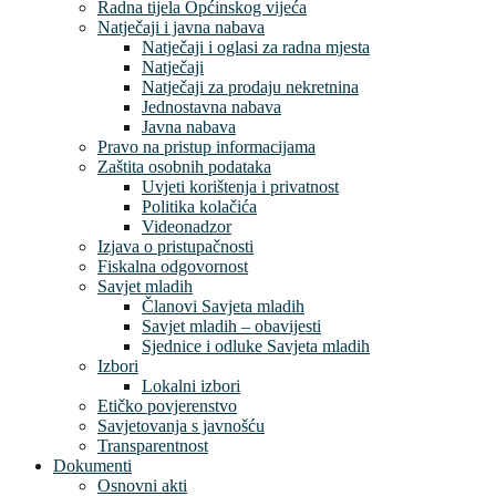
Radna tijela Općinskog vijeća
Natječaji i javna nabava
Natječaji i oglasi za radna mjesta
Natječaji
Natječaji za prodaju nekretnina
Jednostavna nabava
Javna nabava
Pravo na pristup informacijama
Zaštita osobnih podataka
Uvjeti korištenja i privatnost
Politika kolačića
Videonadzor
Izjava o pristupačnosti
Fiskalna odgovornost
Savjet mladih
Članovi Savjeta mladih
Savjet mladih – obavijesti
Sjednice i odluke Savjeta mladih
Izbori
Lokalni izbori
Etičko povjerenstvo
Savjetovanja s javnošću
Transparentnost
Dokumenti
Osnovni akti