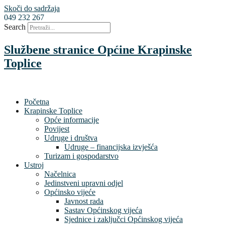
Skoči do sadržaja
049 232 267
Search
Službene stranice Općine Krapinske
Toplice
Početna
Krapinske Toplice
Opće informacije
Povijest
Udruge i društva
Udruge – financijska izvješća
Turizam i gospodarstvo
Ustroj
Načelnica
Jedinstveni upravni odjel
Općinsko vijeće
Javnost rada
Sastav Općinskog vijeća
Sjednice i zaključci Općinskog vijeća