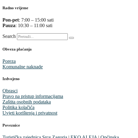
Radno vrijeme
Pon-pet
: 7:00 – 15:00 sati
Pauza
: 10:30 – 11:00 sati
Search
Obveza plaćanja
Poreza
Komunalne naknade
Izdvojeno
Obrasci
Pravo na pristup informacijama
Zaštita osobnih podataka
Politika kolačića
Uvjeti korištenja i privatnost
Poveznice
Turistička zajednica Srce Zagorja
|
EKO ALEJA
|
Općinska