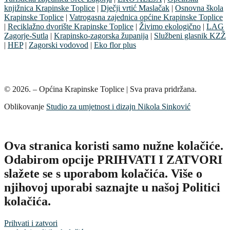
knjižnica Krapinske Toplice
|
Dječji vrtić Maslačak
|
Osnovna škola
Krapinske Toplice
|
Vatrogasna zajednica općine Krapinske Toplice
|
Reciklažno dvorište Krapinske Toplice
|
Živimo ekologično
|
LAG
Zagorje-Sutla
|
Krapinsko-zagorska županija
|
Službeni glasnik KZŽ
|
HEP
|
Zagorski vodovod
|
Eko flor plus
© 2026. – Općina Krapinske Toplice | Sva prava pridržana.
Oblikovanje
Studio za umjetnost i dizajn Nikola Sinković
Ova stranica koristi samo nužne kolačiće.
Odabirom opcije PRIHVATI I ZATVORI
slažete se s uporabom kolačića. Više o
njihovoj uporabi saznajte u našoj Politici
kolačića.
Prihvati i zatvori