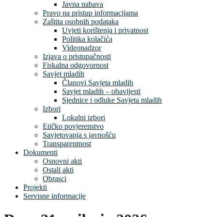
Javna nabava
Pravo na pristup informacijama
Zaštita osobnih podataka
Uvjeti korištenja i privatnost
Politika kolačića
Videonadzor
Izjava o pristupačnosti
Fiskalna odgovornost
Savjet mladih
Članovi Savjeta mladih
Savjet mladih – obavijesti
Sjednice i odluke Savjeta mladih
Izbori
Lokalni izbori
Etičko povjerenstvo
Savjetovanja s javnošću
Transparentnost
Dokumenti
Osnovni akti
Ostali akti
Obrasci
Projekti
Servisne informacije