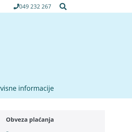
049 232 267
visne informacije
Obveza plaćanja