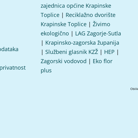
zajednica općine Krapinske
Toplice
|
Reciklažno dvorište
Krapinske Toplice
|
Živimo
ekologično
|
LAG Zagorje-Sutla
|
Krapinsko-zagorska županija
odataka
|
Službeni glasnik KZŽ
|
HEP
|
Zagorski vodovod
|
Eko flor
 privatnost
plus
Obli