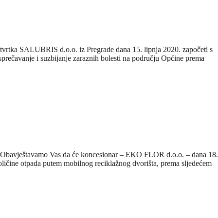
tvrtka SALUBRIS d.o.o. iz Pregrade dana 15. lipnja 2020. započeti s
prečavanje i suzbijanje zaraznih bolesti na području Općine prema
a Obavještavamo Vas da će koncesionar – EKO FLOR d.o.o. – dana 18. 
količine otpada putem mobilnog reciklažnog dvorišta, prema sljedećem