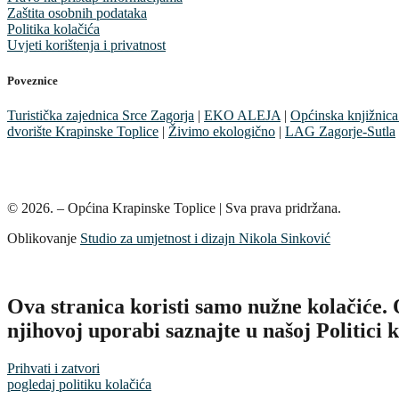
Zaštita osobnih podataka
Politika kolačića
Uvjeti korištenja i privatnost
Poveznice
Turistička zajednica Srce Zagorja
|
EKO ALEJA
|
Općinska knjižnica
dvorište Krapinske Toplice
|
Živimo ekologično
|
LAG Zagorje-Sutla
© 2026. – Općina Krapinske Toplice | Sva prava pridržana.
Oblikovanje
Studio za umjetnost i dizajn Nikola Sinković
Ova stranica koristi samo nužne kolačiće
njihovoj uporabi saznajte u našoj Politici k
Prihvati i zatvori
pogledaj politiku kolačića