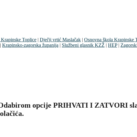
 Krapinske Toplice
|
Dječji vrtić Maslačak
|
Osnovna škola Krapinske T
|
Krapinsko-zagorska županija
|
Službeni glasnik KZŽ
|
HEP
|
Zagorsk
. Odabirom opcije PRIHVATI I ZATVORI slaž
olačića.