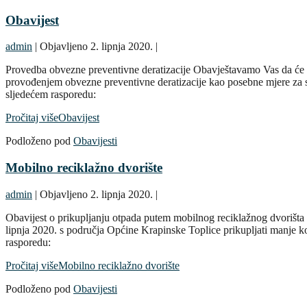
Obavijest
admin
|
Objavljeno
2. lipnja 2020.
|
Provedba obvezne preventivne deratizacije Obavještavamo Vas da će 
provođenjem obvezne preventivne deratizacije kao posebne mjere za s
sljedećem rasporedu:
Pročitaj više
Obavijest
Podloženo pod
Obavijesti
Mobilno reciklažno dvorište
admin
|
Objavljeno
2. lipnja 2020.
|
Obavijest o prikupljanju otpada putem mobilnog reciklažnog dvorišt
lipnja 2020. s područja Općine Krapinske Toplice prikupljati manje 
rasporedu:
Pročitaj više
Mobilno reciklažno dvorište
Podloženo pod
Obavijesti