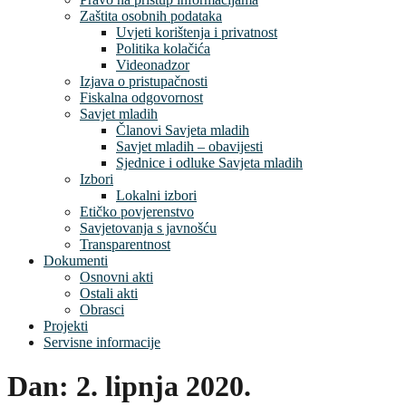
Zaštita osobnih podataka
Uvjeti korištenja i privatnost
Politika kolačića
Videonadzor
Izjava o pristupačnosti
Fiskalna odgovornost
Savjet mladih
Članovi Savjeta mladih
Savjet mladih – obavijesti
Sjednice i odluke Savjeta mladih
Izbori
Lokalni izbori
Etičko povjerenstvo
Savjetovanja s javnošću
Transparentnost
Dokumenti
Osnovni akti
Ostali akti
Obrasci
Projekti
Servisne informacije
Dan:
2. lipnja 2020.