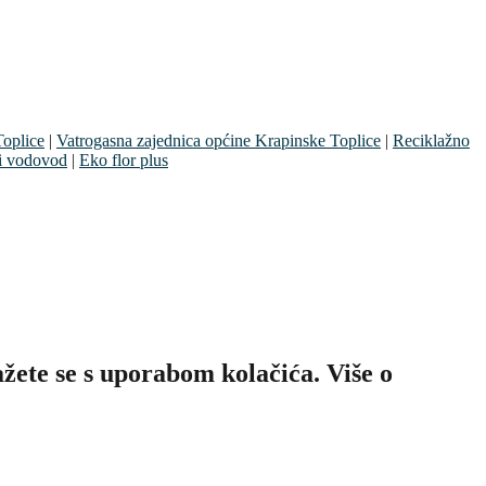
oplice
|
Vatrogasna zajednica općine Krapinske Toplice
|
Reciklažno
i vodovod
|
Eko flor plus
ete se s uporabom kolačića. Više o