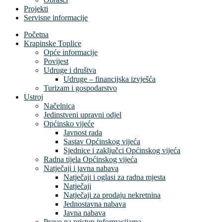
Projekti
Servisne informacije
Početna
Krapinske Toplice
Opće informacije
Povijest
Udruge i društva
Udruge – financijska izvješća
Turizam i gospodarstvo
Ustroj
Načelnica
Jedinstveni upravni odjel
Općinsko vijeće
Javnost rada
Sastav Općinskog vijeća
Sjednice i zaključci Općinskog vijeća
Radna tijela Općinskog vijeća
Natječaji i javna nabava
Natječaji i oglasi za radna mjesta
Natječaji
Natječaji za prodaju nekretnina
Jednostavna nabava
Javna nabava
Pravo na pristup informacijama