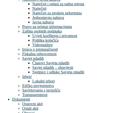
Natječaji i oglasi za radna mjesta
Natječaji
Natječaji za prodaju nekretnina
Jednostavna nabava
Javna nabava
Pravo na pristup informacijama
Zaštita osobnih podataka
Uvjeti korištenja i privatnost
Politika kolačića
Videonadzor
Izjava o pristupačnosti
Fiskalna odgovornost
Savjet mladih
Članovi Savjeta mladih
Savjet mladih – obavijesti
Sjednice i odluke Savjeta mladih
Izbori
Lokalni izbori
Etičko povjerenstvo
Savjetovanja s javnošću
Transparentnost
Dokumenti
Osnovni akti
Ostali akti
Obrasci