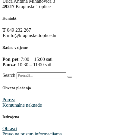
Ulica Antuna Mihanovića 3
49217
Krapinske Toplice
Kontakt
T
049 232 267
E
info@krapinske-toplice.hr
Radno vrijeme
Pon-pet
: 7:00 – 15:00 sati
Pauza
: 10:30 – 11:00 sati
Search
Obveza plaćanja
Poreza
Komunalne naknade
Izdvojeno
Obrasci
Pravo na pristup informacijama