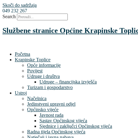
Skoči do sadržaja
049 232 267
Search
Službene stranice Općine Krapinske Topli
Početna
Krapinske Toplice
Opće informacije
Povijest
Udruge i društva
Udruge – financijska izvješća
Turizam i gospodarstvo
Ustroj
Načelnica
Jedinstveni upravni odjel
Općinsko vijeće
Javnost rada
Sastav Općinskog vijeća
Sjednice i zaključci Općinskog vijeća
Radna tijela Općinskog vijeća
Natječaji i javna nabava