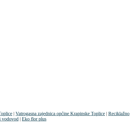
oplice
|
Vatrogasna zajednica općine Krapinske Toplice
|
Reciklažno
i vodovod
|
Eko flor plus