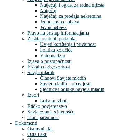
Natječaji i oglasi za radna mjesta
Natječaji
Natječaji za prodaju nekretnina
Jednostavna nabava
Javna nabava
Pravo na pristup informacijama
Zaštita osobnih podataka
Uvjeti korištenja i privatnost
Politika kolačića
Videonadzor
Izjava o pristupačnosti
Fiskalna odgovornost
Savjet mladih
Članovi Savjeta mladih
Savjet mladih – obavijesti
Sjednice i odluke Savjeta mladih
Izbori
Lokalni izbori
Etičko povjerenstvo
Savjetovanja s javnošću
Transparentnost
Dokumenti
Osnovni akti
Ostali akti
Obrasci