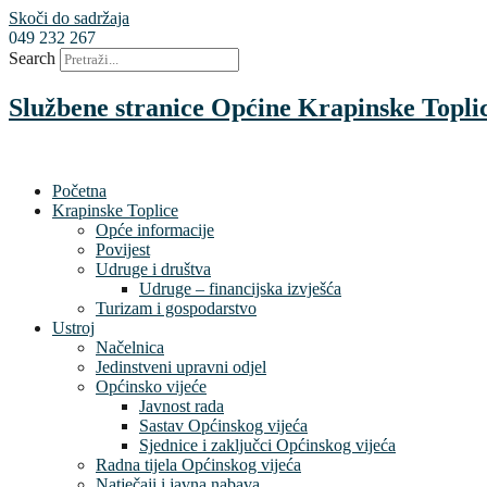
Skoči do sadržaja
049 232 267
Search
Službene stranice Općine Krapinske Topli
Početna
Krapinske Toplice
Opće informacije
Povijest
Udruge i društva
Udruge – financijska izvješća
Turizam i gospodarstvo
Ustroj
Načelnica
Jedinstveni upravni odjel
Općinsko vijeće
Javnost rada
Sastav Općinskog vijeća
Sjednice i zaključci Općinskog vijeća
Radna tijela Općinskog vijeća
Natječaji i javna nabava