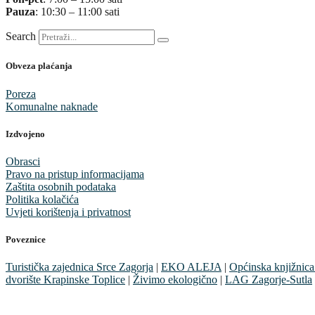
Pauza
: 10:30 – 11:00 sati
Search
Obveza plaćanja
Poreza
Komunalne naknade
Izdvojeno
Obrasci
Pravo na pristup informacijama
Zaštita osobnih podataka
Politika kolačića
Uvjeti korištenja i privatnost
Poveznice
Turistička zajednica Srce Zagorja
|
EKO ALEJA
|
Općinska knjižnica
dvorište Krapinske Toplice
|
Živimo ekologično
|
LAG Zagorje-Sutla