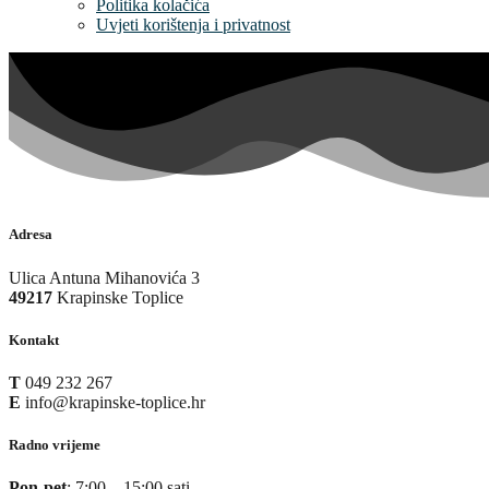
Politika kolačića
Uvjeti korištenja i privatnost
Adresa
Ulica Antuna Mihanovića 3
49217
Krapinske Toplice
Kontakt
T
049 232 267
E
info@krapinske-toplice.hr
Radno vrijeme
Pon-pet
: 7:00 – 15:00 sati