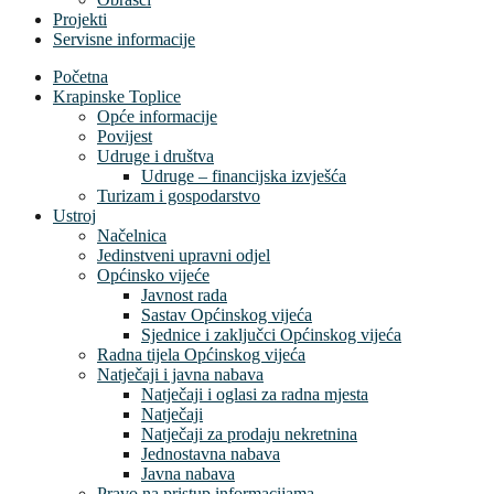
Projekti
Servisne informacije
Početna
Krapinske Toplice
Opće informacije
Povijest
Udruge i društva
Udruge – financijska izvješća
Turizam i gospodarstvo
Ustroj
Načelnica
Jedinstveni upravni odjel
Općinsko vijeće
Javnost rada
Sastav Općinskog vijeća
Sjednice i zaključci Općinskog vijeća
Radna tijela Općinskog vijeća
Natječaji i javna nabava
Natječaji i oglasi za radna mjesta
Natječaji
Natječaji za prodaju nekretnina
Jednostavna nabava
Javna nabava
Pravo na pristup informacijama