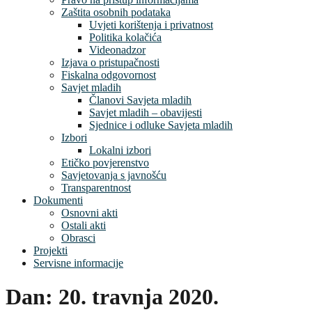
Zaštita osobnih podataka
Uvjeti korištenja i privatnost
Politika kolačića
Videonadzor
Izjava o pristupačnosti
Fiskalna odgovornost
Savjet mladih
Članovi Savjeta mladih
Savjet mladih – obavijesti
Sjednice i odluke Savjeta mladih
Izbori
Lokalni izbori
Etičko povjerenstvo
Savjetovanja s javnošću
Transparentnost
Dokumenti
Osnovni akti
Ostali akti
Obrasci
Projekti
Servisne informacije
Dan:
20. travnja 2020.