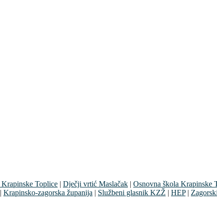
 Krapinske Toplice
|
Dječji vrtić Maslačak
|
Osnovna škola Krapinske T
|
Krapinsko-zagorska županija
|
Službeni glasnik KZŽ
|
HEP
|
Zagorsk