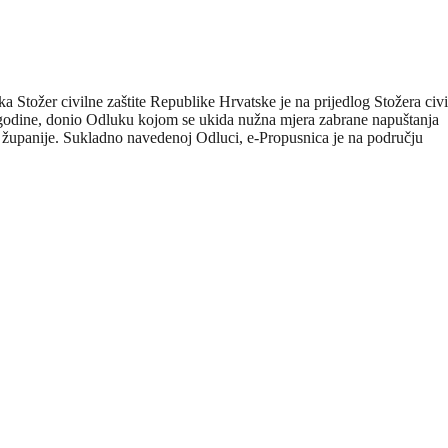
a Stožer civilne zaštite Republike Hrvatske je na prijedlog Stožera civ
. godine, donio Odluku kojom se ukida nužna mjera zabrane napuštanja
e županije. Sukladno navedenoj Odluci, e-Propusnica je na području