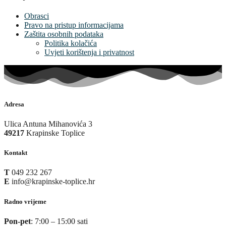
Obrasci
Pravo na pristup informacijama
Zaštita osobnih podataka
Politika kolačića
Uvjeti korištenja i privatnost
Adresa
Ulica Antuna Mihanovića 3
49217
Krapinske Toplice
Kontakt
T
049 232 267
E
info@krapinske-toplice.hr
Radno vrijeme
Pon-pet
: 7:00 – 15:00 sati