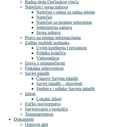
Radna tijela Općinskog vijeća
Natječaji i javna nabava
Natječaji i oglasi za radna mjesta
Natječaji
Natječaji za prodaju nekretnina
Jednostavna nabava
Javna nabava
Pravo na pristup informacijama
Zaštita osobnih podataka
Uvjeti korištenja i privatnost
Politika kolačića
Videonadzor
Izjava o pristupačnosti
Fiskalna odgovornost
Savjet mladih
Članovi Savjeta mladih
Savjet mladih – obavijesti
Sjednice i odluke Savjeta mladih
Izbori
Lokalni izbori
Etičko povjerenstvo
Savjetovanja s javnošću
Transparentnost
Dokumenti
Osnovni akti