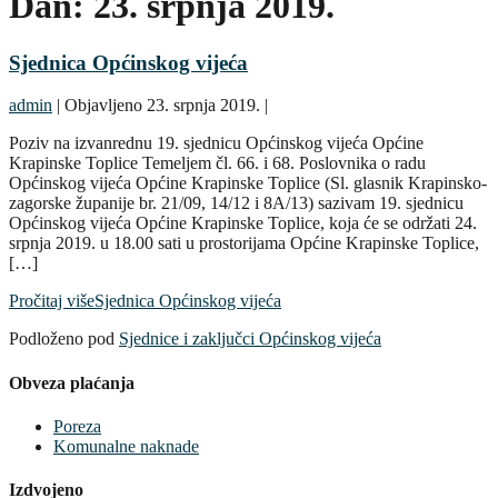
Dan:
23. srpnja 2019.
Sjednica Općinskog vijeća
admin
|
Objavljeno
23. srpnja 2019.
|
Poziv na izvanrednu 19. sjednicu Općinskog vijeća Općine
Krapinske Toplice Temeljem čl. 66. i 68. Poslovnika o radu
Općinskog vijeća Općine Krapinske Toplice (Sl. glasnik Krapinsko-
zagorske županije br. 21/09, 14/12 i 8A/13) sazivam 19. sjednicu
Općinskog vijeća Općine Krapinske Toplice, koja će se održati 24.
srpnja 2019. u 18.00 sati u prostorijama Općine Krapinske Toplice,
[…]
Pročitaj više
Sjednica Općinskog vijeća
Podloženo pod
Sjednice i zaključci Općinskog vijeća
Obveza plaćanja
Poreza
Komunalne naknade
Izdvojeno