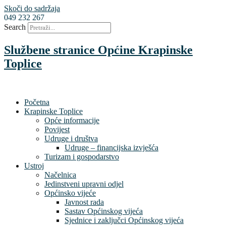
Skoči do sadržaja
049 232 267
Search
Službene stranice Općine Krapinske
Toplice
Početna
Krapinske Toplice
Opće informacije
Povijest
Udruge i društva
Udruge – financijska izvješća
Turizam i gospodarstvo
Ustroj
Načelnica
Jedinstveni upravni odjel
Općinsko vijeće
Javnost rada
Sastav Općinskog vijeća
Sjednice i zaključci Općinskog vijeća