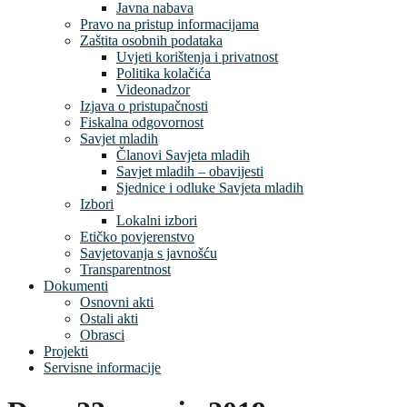
Javna nabava
Pravo na pristup informacijama
Zaštita osobnih podataka
Uvjeti korištenja i privatnost
Politika kolačića
Videonadzor
Izjava o pristupačnosti
Fiskalna odgovornost
Savjet mladih
Članovi Savjeta mladih
Savjet mladih – obavijesti
Sjednice i odluke Savjeta mladih
Izbori
Lokalni izbori
Etičko povjerenstvo
Savjetovanja s javnošću
Transparentnost
Dokumenti
Osnovni akti
Ostali akti
Obrasci
Projekti
Servisne informacije