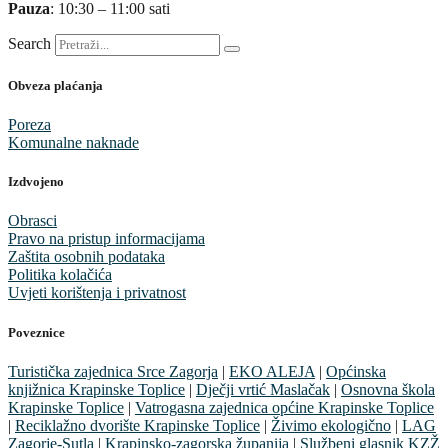
Pauza
: 10:30 – 11:00 sati
Search
Obveza plaćanja
Poreza
Komunalne naknade
Izdvojeno
Obrasci
Pravo na pristup informacijama
Zaštita osobnih podataka
Politika kolačića
Uvjeti korištenja i privatnost
Poveznice
Turistička zajednica Srce Zagorja
|
EKO ALEJA
|
Općinska
knjižnica Krapinske Toplice
|
Dječji vrtić Maslačak
|
Osnovna škola
Krapinske Toplice
|
Vatrogasna zajednica općine Krapinske Toplice
|
Reciklažno dvorište Krapinske Toplice
|
Živimo ekologično
|
LAG
Zagorje-Sutla
|
Krapinsko-zagorska županija
|
Službeni glasnik KZŽ