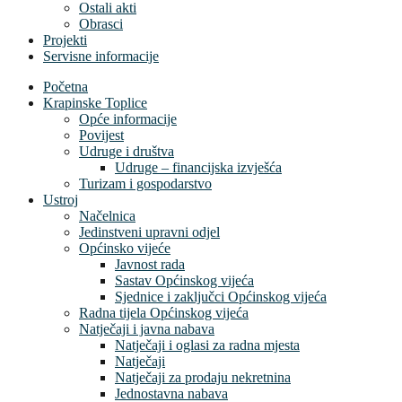
Ostali akti
Obrasci
Projekti
Servisne informacije
Početna
Krapinske Toplice
Opće informacije
Povijest
Udruge i društva
Udruge – financijska izvješća
Turizam i gospodarstvo
Ustroj
Načelnica
Jedinstveni upravni odjel
Općinsko vijeće
Javnost rada
Sastav Općinskog vijeća
Sjednice i zaključci Općinskog vijeća
Radna tijela Općinskog vijeća
Natječaji i javna nabava
Natječaji i oglasi za radna mjesta
Natječaji
Natječaji za prodaju nekretnina
Jednostavna nabava